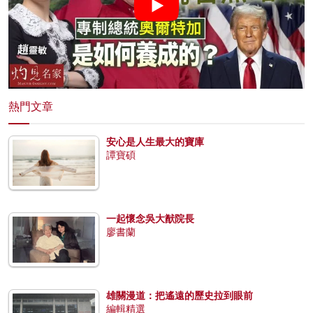
熱門文章
安心是人生最大的寶庫
譚寶碩
一起懷念吳大猷院長
廖書蘭
雄關漫道：把遙遠的歷史拉到眼前
編輯精選