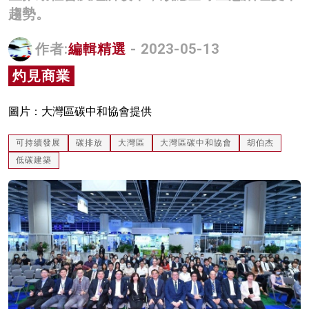
趨勢。
名家榜
灼見活動
作者:
編輯精選
- 2023-05-13
灼見商業
關於我們
圖片：大灣區碳中和協會提供
可持續發展
碳排放
大灣區
大灣區碳中和協會
胡伯杰
低碳建築