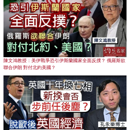
陳文鴻教授：美伊戰爭恐引伊斯蘭國家全面反撲？ 俄羅斯欲
聯合伊朗 對付北約美國？