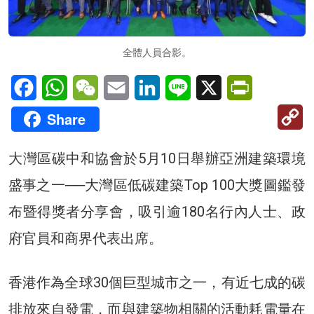
全體人員合影。
Facebook
WhatsApp
WeChat
Email
LinkedIn
Line
X
PrintFriendl
C
Share
Li
大灣區碳中和協會於5月10日舉辦亞洲建築環境
盛事之一──大灣區低碳建築Top 100大獎圖鑑發
布暨得獎者分享會，吸引逾180名行內人士、政
府官員和商界代表出席。
香港作為全球30個巨型城市之一，有近七成的碳
排放來自發電，而與建築物相關的活動耗電量在