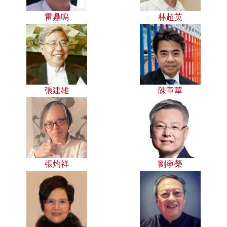
雷鼎鳴
林超英
張建雄
陳章華
張灼祥
劉寧榮