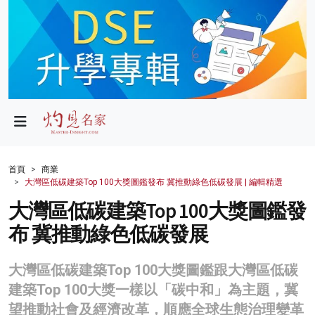
政局
教育
文化
財經
首頁
商業
大灣區低碳建築Top 100大獎圖鑑發布 冀推動綠色低碳發展 | 編輯精選
生活
大灣區低碳建築Top 100大獎圖鑑發
健康
布 冀推動綠色低碳發展
商業
大灣區低碳建築Top 100大獎圖鑑跟大灣區低碳
科技
建築Top 100大獎一樣以「碳中和」為主題，冀
影片
望推動社會及經濟改革，順應全球生態治理變革