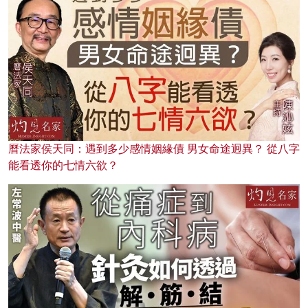
曆法家侯天同：遇到多少感情姻緣債 男女命途迥異？ 從八字
能看透你的七情六欲？