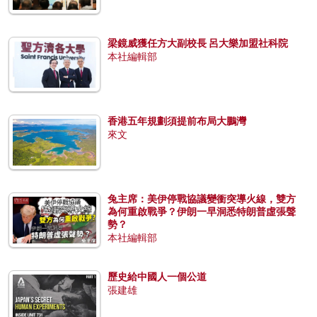
梁鏡威獲任方大副校長 呂大樂加盟社科院
本社編輯部
香港五年規劃須提前布局大鵬灣
來文
兔主席：美伊停戰協議變衝突導火線，雙方
為何重啟戰爭？伊朗一早洞悉特朗普虛張聲
勢？
本社編輯部
歷史給中國人一個公道
張建雄