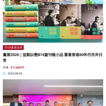
2026書展巡禮
書展2026｜從劉以鬯814篇刊報小品 重看香港60年代市井日
常
作者:
本社編輯部
2026-08-06