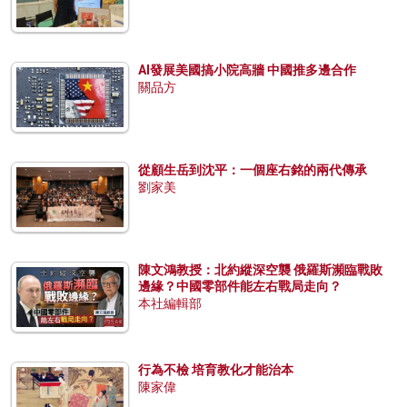
AI發展美國搞小院高牆 中國推多邊合作
關品方
從顧生岳到沈平：一個座右銘的兩代傳承
劉家美
陳文鴻教授：北約縱深空襲 俄羅斯瀕臨戰敗
邊緣？中國零部件能左右戰局走向？
本社編輯部
行為不檢 培育教化才能治本
陳家偉