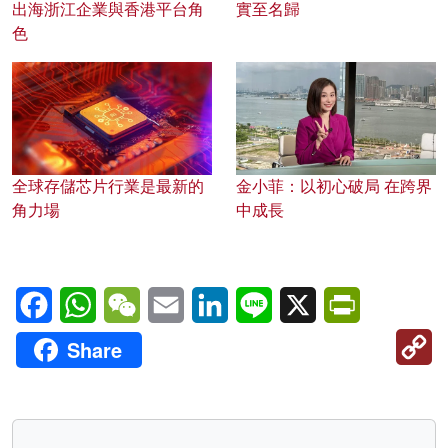
出海浙江企業與香港平台角
實至名歸
色
全球存儲芯片行業是最新的
金小菲：以初心破局 在跨界
角力場
中成長
Facebook
WhatsApp
WeChat
Email
LinkedIn
Line
X
PrintFriendl
C
Share
Li