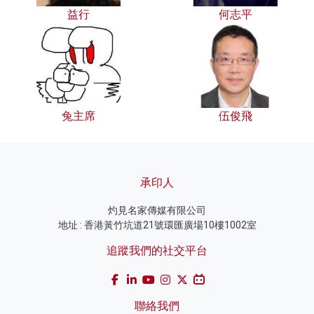
益行
何志平
兔主席
伍俊飛
承印人
灼見名家傳媒有限公司
地址 : 香港黃竹坑道21號環匯廣場10樓1002室
追蹤我們的社交平台
聯絡我們