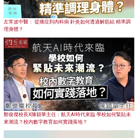
左常波中醫： 從痛症到內科病 針灸如何透過解筋結 精準調
理身體？
鄭俊傑校長X陳穎華主任：航天AI時代來臨 學校如何緊貼未
來潮流？校內數字教育如何實踐落地？