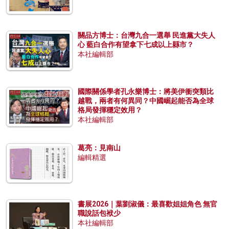
關品方博士：台灣九合一選舉 民進黨大失人
心 藍白合作有望拿下七成以上縣市？
本社編輯部
國際關係學者孔永樂博士：將美伊衝突類比
越戰，兩者有何異同？中國崛起能否為全球
格局發揮穩定效用？
本社編輯部
葛亮：見南山
編輯精選
書展2026｜葉劉淑儀：最喜歡姐姐角色 無官
職說話包袱少
本社編輯部