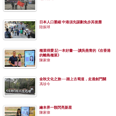
日本人口萎縮 中港須先謀劃免步其後塵
陸振球
種菜得愛 記一本好書──讀吳燕青的《在香港
的離島種菜》
陳家偉
金秋文化之旅──踏上古蜀道，走過劍門關
馮珍今
繪本界一顆閃亮新星
陳家偉