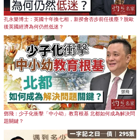
孔永樂博士：英國十年換七相，新揆會否步前任後塵？脫歐
後英國經濟為何仍然低迷？
鄧飛：少子化衝擊「中小幼」教育根基 北都如何成為解決問
題關鍵？