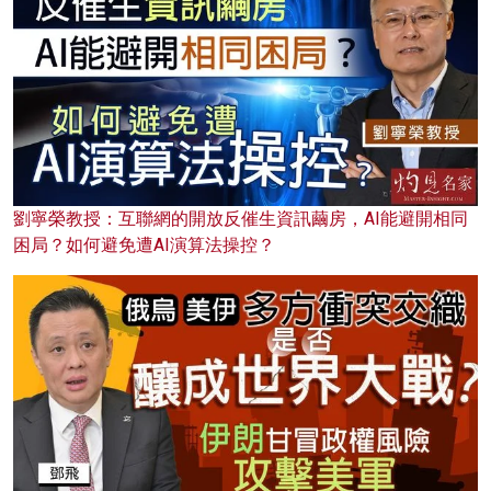
劉寧榮教授：互聯網的開放反催生資訊繭房，AI能避開相同
困局？如何避免遭AI演算法操控？