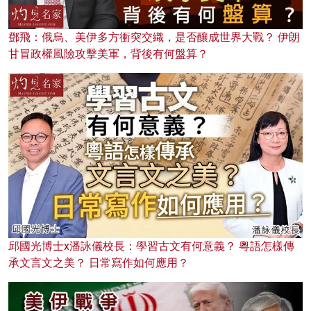
鄧飛：俄烏、美伊多方衝突交織，是否釀成世界大戰？ 伊朗
甘冒政權風險攻擊美軍，背後有何盤算？
邱國光博士x潘詠儀校長：學習古文有何意義？ 粵語怎樣傳
承文言文之美？ 日常寫作如何應用？