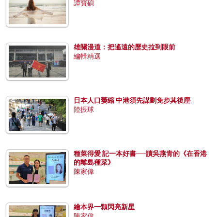
譚寶碩
雄關漫道：把遙遠的歷史拉到眼前
編輯精選
日本人口萎縮 中港須先謀劃免步其後塵
陸振球
種菜得愛 記一本好書──讀吳燕青的《在香港
的離島種菜》
陳家偉
繪本界一顆閃亮新星
陳家偉