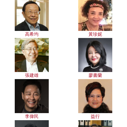
高希均
黃珍妮
張建雄
廖書蘭
李偉民
益行