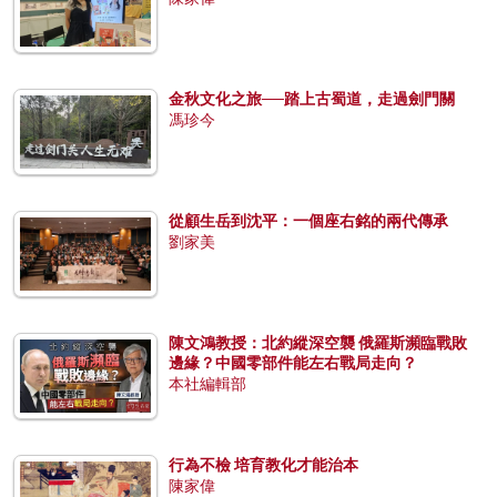
金秋文化之旅──踏上古蜀道，走過劍門關
馮珍今
從顧生岳到沈平：一個座右銘的兩代傳承
劉家美
陳文鴻教授：北約縱深空襲 俄羅斯瀕臨戰敗
邊緣？中國零部件能左右戰局走向？
本社編輯部
行為不檢 培育教化才能治本
陳家偉