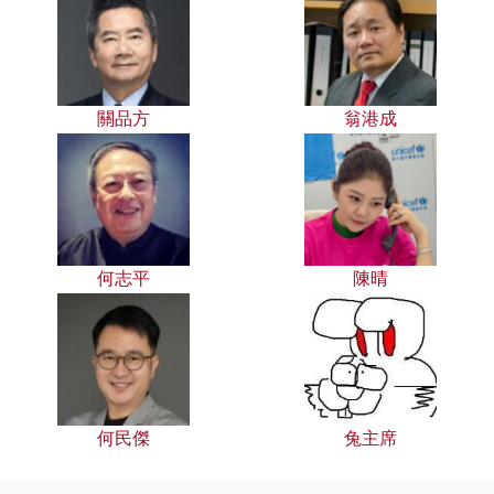
關品方
翁港成
何志平
陳晴
何民傑
兔主席