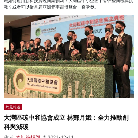
域如何應用新科技實現商業創新？大灣區中小企箇中有什麼商機與挑
戰？或者可以從首屆亞洲元宇宙博覽會一窺堂奧。
灼見報道
大灣區碳中和協會成立 林鄭月娥：全力推動創
科與減碳
作者:
本社編輯部
2021-12-11