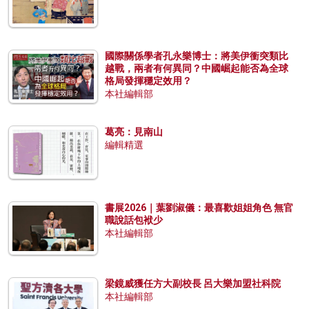
國際關係學者孔永樂博士：將美伊衝突類比
越戰，兩者有何異同？中國崛起能否為全球
格局發揮穩定效用？
本社編輯部
葛亮：見南山
編輯精選
書展2026｜葉劉淑儀：最喜歡姐姐角色 無官
職說話包袱少
本社編輯部
梁鏡威獲任方大副校長 呂大樂加盟社科院
本社編輯部