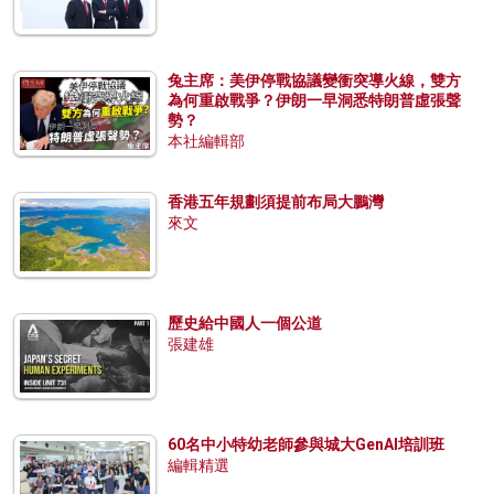
兔主席：美伊停戰協議變衝突導火線，雙方
為何重啟戰爭？伊朗一早洞悉特朗普虛張聲
勢？
本社編輯部
香港五年規劃須提前布局大鵬灣
來文
歷史給中國人一個公道
張建雄
60名中小特幼老師參與城大GenAI培訓班
編輯精選