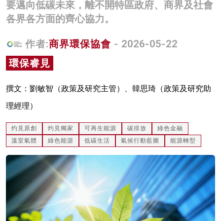
要邁向低碳未來，離不開特區政府、商界及社會
名家榜
各界各方面的齊心協力。
灼見活動
作者:
商界環保協會
- 2026-05-22
關於我們
環保睿見
撰文：劉敏智（政策及研究主管）、韓思琦（政策及研究助
理經理）
灼見原創
灼見獨家
可再生能源
碳排放
綠色金融
溫室氣體
綠色能源
低碳生活
氣候行動藍圖
能源轉型