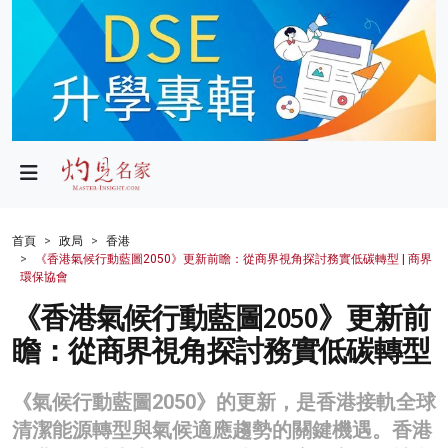
政局
教育
文化
財經
首頁
政局
香港
《香港氣候行動藍圖2050》更新前瞻：從商界視角探討務實低碳轉型 | 商界
生活
環保協會
《香港氣候行動藍圖2050》更新前
健康
瞻：從商界視角探討務實低碳轉型
商業
科技
《氣候行動藍圖2050》的更新，是香港接軌全球
清潔能源轉型與氣候適應趨勢的關鍵機遇。香港
影片