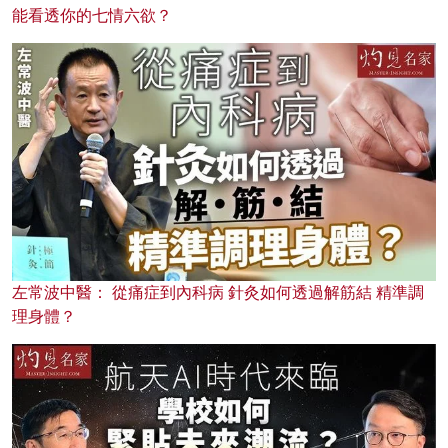
能看透你的七情六欲？
左常波中醫： 從痛症到內科病 針灸如何透過解筋結 精準調
理身體？