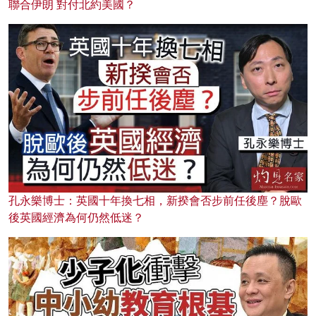
聯合伊朗 對付北約美國？
孔永樂博士：英國十年換七相，新揆會否步前任後塵？脫歐
後英國經濟為何仍然低迷？