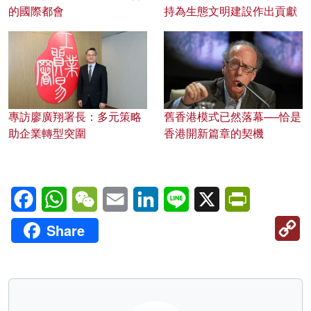
的國際都會
持為生態文明建設作出貢獻
專訪廖廣翔署長：多元策略
舊香港模式已然落幕──恰是
助企業轉型突圍
香港開新篇章的契機
Facebook
WhatsApp
WeChat
Email
LinkedIn
Line
X
PrintFriendl
C
Share
Li