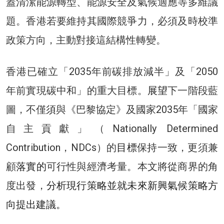
蓋清潔能源轉型、能源安全及氣候適應等多維議
題。香港若要維持其國際競爭力，必須及時校準
政策方向，主動對接這結構性轉變。
香港已確立「2035年前碳排放減半」及「2050
年前實現碳中和」的重大目標。
展望
下一階段藍
圖，不僅
須
與《巴黎協定》及國家2035年「國家
自主貢獻」（Nationally Determined
Contribution，NDCs）的
目標
保持一致，更須兼
顧
落實的
可行性與經濟考量。本文將從商界的角
度出發，
分析現行策略並就未來新興氣候策略方
向提出建議。