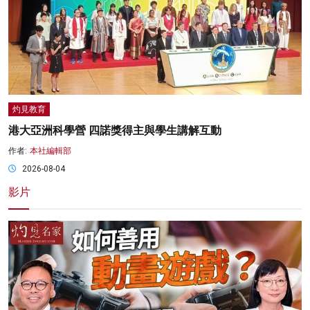
灼見教育
港大亞洲科學營 四諾獎得主與學生講解互動
作者:
本社編輯部
2026-08-04
影片