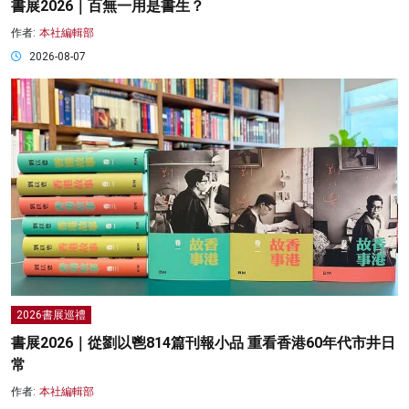
書展2026｜百無一用是書生？
作者:
本社編輯部
2026-08-07
2026書展巡禮
書展2026｜從劉以鬯814篇刊報小品 重看香港60年代市井日
常
作者:
本社編輯部