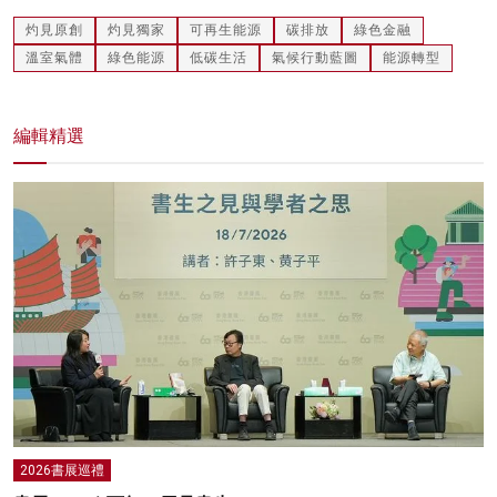
灼見原創
灼見獨家
可再生能源
碳排放
綠色金融
溫室氣體
綠色能源
低碳生活
氣候行動藍圖
能源轉型
編輯精選
2026書展巡禮