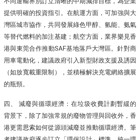
不同運輸界別訂立清晰的中期減排目標，為企業
提供明確的投資指引。在航運方面，可加強與大
灣區城市協作，共同發展綠色甲醇、氫能、氨氣
等替代燃料的加注基建；航空方面，業界樂見香
港與東莞合作推動SAF基地落戶大灣區。針對商
用車電動化，建議政府引入新型財政支援及誘因
（如放寬載重限制），並積極解決充電網絡擴展
的瓶頸。
四、 減廢與循環經濟：在垃圾收費計劃暫緩的
背景下，除了加強常規的廢物管理與回收外，香
港更需
思索
如何從源頭減廢並推動循環經濟。筆
者建議政府逐步訂立「環保設計」標準、統一環