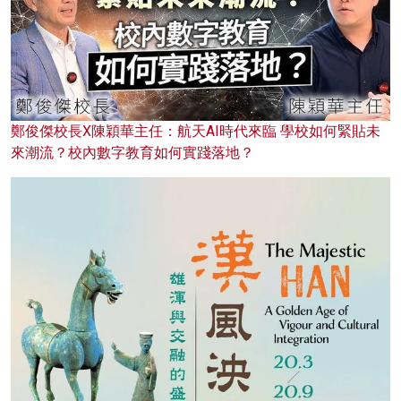
鄭俊傑校長X陳穎華主任：航天AI時代來臨 學校如何緊貼未
來潮流？校內數字教育如何實踐落地？