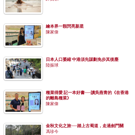
繪本界一顆閃亮新星
陳家偉
日本人口萎縮 中港須先謀劃免步其後塵
陸振球
種菜得愛 記一本好書──讀吳燕青的《在香港
的離島種菜》
陳家偉
金秋文化之旅──踏上古蜀道，走過劍門關
馮珍今