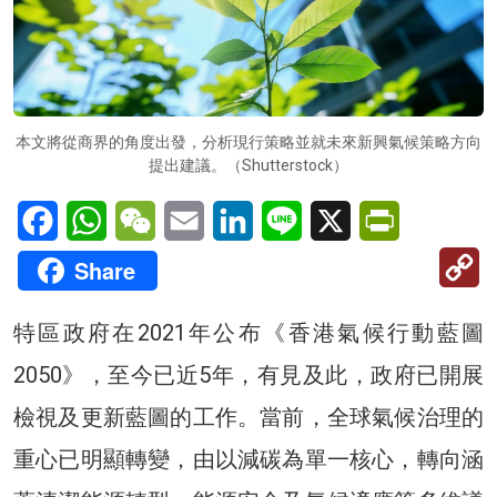
本文將從商界的角度出發，分析現行策略並就未來新興氣候策略方向
提出建議。（Shutterstock）
Facebook
WhatsApp
WeChat
Email
LinkedIn
Line
X
PrintFriendl
C
Share
Li
特區政府在2021年公布《香港氣候行動藍圖
2050》，至今已近5年，有見及此，政府已開展
檢視及更新藍圖的工作。當前，全球氣候治理的
重心已明顯轉變，由以減碳為單一核心，轉向涵