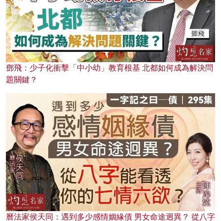
鄧飛：少子化衝擊「中小幼」教育根基 北都如何成為解決問
題關鍵？
曆法家侯天同：遇到多少感情姻緣債 男女命途迥異？ 從八字