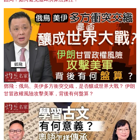
鄧飛：俄烏、美伊多方衝突交織，是否釀成世界大戰？ 伊朗
甘冒政權風險攻擊美軍，背後有何盤算？