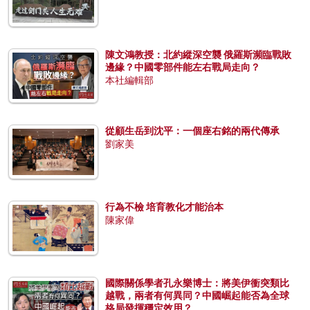
陳文鴻教授：北約縱深空襲 俄羅斯瀕臨戰敗
邊緣？中國零部件能左右戰局走向？
本社編輯部
從顧生岳到沈平：一個座右銘的兩代傳承
劉家美
行為不檢 培育教化才能治本
陳家偉
國際關係學者孔永樂博士：將美伊衝突類比
越戰，兩者有何異同？中國崛起能否為全球
格局發揮穩定效用？