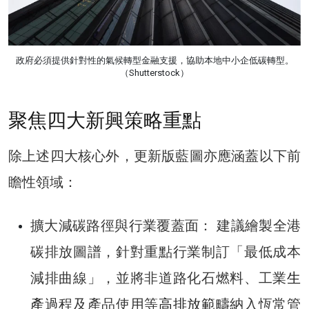
政府必須提供針對性的氣候轉型金融支援，協助本地中小企低碳轉型。
（Shutterstock）
聚焦四大新興策略重點
除上述四大核心外，更新版藍圖亦應涵蓋以下前
瞻性領域：
擴大減碳路徑與行業覆蓋面： 建議繪製全港
碳排放圖譜，針對重點行業制訂「最低成本
減排曲線」，並將非道路化石燃料、工業
生
產
過程及產品使用等
高排放範疇
納入恆常管