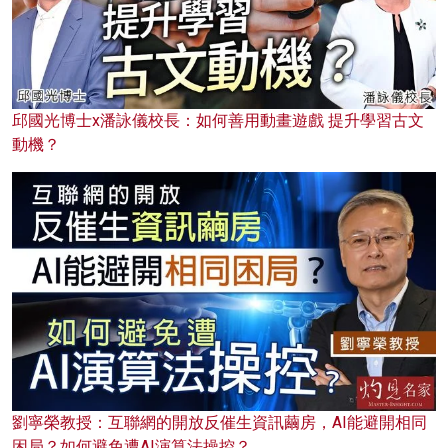
邱國光博士x潘詠儀校長：如何善用動畫遊戲 提升學習古文
動機？
劉寧榮教授：互聯網的開放反催生資訊繭房，AI能避開相同
困局？如何避免遭AI演算法操控？