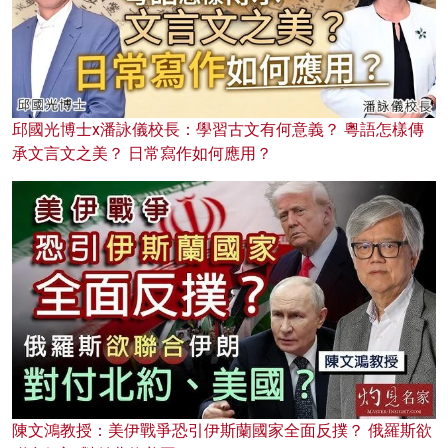
邱國光博士x潘詠儀校長：學習古文有何意義？ 粵語怎樣傳
承文言文之美？ 日常寫作如何應用？
陳文鴻教授：美伊戰爭恐引伊斯蘭國家全面反撲？ 俄羅斯欲