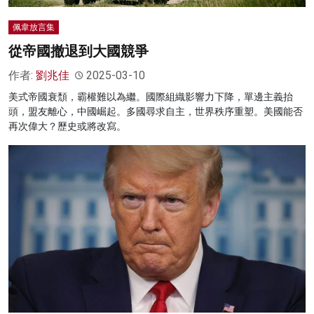
佩韋放言集
從帝國撤退到大國競爭
作者:
劉兆佳
2025-03-10
美式帝國衰頹，霸權難以為繼。國際組織影響力下降，單邊主義抬
頭，盟友離心，中國崛起。多國尋求自主，世界秩序重塑。美國能否
再次偉大？歷史或將改寫。