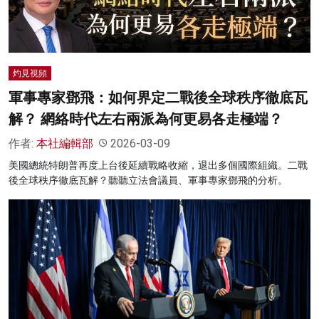
灼見視頻
軍事專家鄧飛：如何界定二戰後全球秩序徹底瓦
解？ 網絡時代左右兩派為何更易各走極端？
作者:
本社編輯部
2026-03-09
美國總統特朗普再度上台後延續戰略收縮，退出多個國際組織。二戰
後全球秩序徹底瓦解？聽聽立法會議員、軍事專家鄧飛的分析。