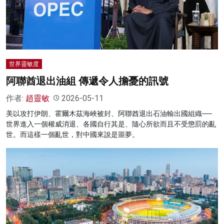
名家榜
灼見活動
關於我們
世界靈敏度
阿聯酋退出油組 傳遞令人擔憂的訊號
作者:
趙靈敏
2026-05-11
美以攻打伊朗、霍爾木茲海峽被封、阿聯酋退出石油輸出國組織──
世界進入一個權威消退、各國自行其是、隨心所欲而且不受懲罰的亂
世。而這樣一個亂世，對中國來說是噩夢。