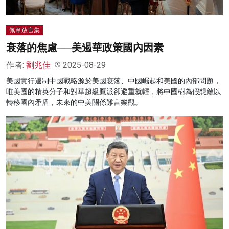
佩韋放言集
衰落的焦慮──美遏華政策國內因素
作者:
劉兆佳
2025-08-29
美國實行遏制中國戰略源於美國衰落、中國崛起和美國的內部問題，
唯美國的精英分子和對華超級鷹派卻避重就輕，將中國樹為假想敵以
轉移國內矛盾，未來的中美關係難言樂觀。