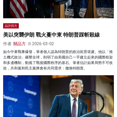
品評四方
美以突襲伊朗 戰火蔓中東 特朗普踩斬殺線
作者:
關品方
2026-03-02
如今中東戰事爆發，筆者個人認為特朗普的政治前景堪虞。他以「推
土機式政治」碾壓全球，削弱了由美國自己一手建立起來的國際框架
和多邊機制，動搖了戰後國際秩序的基石。筆者估計如果局勢不可收
拾，共和黨和民主黨將會有共同需求：撤換特朗普。