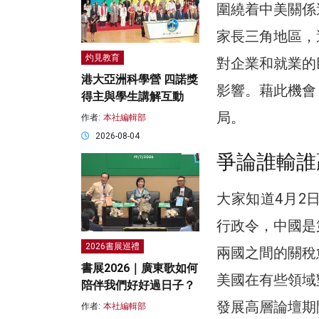
圍繞着中美關係
家長三角地區，
灼見教育
對企業和就業的
港大亞洲科學營 四諾獎
影響。藉此機會
得主與學生講解互動
局。
作者:
本社編輯部
2026-08-04
爭論誰輸誰
大家知道4月2
行政令，中國是
2026書展巡禮
兩國之間的關稅
書展2026｜廣東歌如何
美國在有些領域
陪伴我們好好過日子？
發展高層論壇期
作者:
本社編輯部