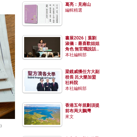
葛亮：見南山
編輯精選
書展2026｜葉劉
淑儀：最喜歡姐姐
角色 無官職說話
包袱少
本社編輯部
梁鏡威獲任方大副
校長 呂大樂加盟
社科院
本社編輯部
香港五年規劃須提
前布局大鵬灣
來文
k）