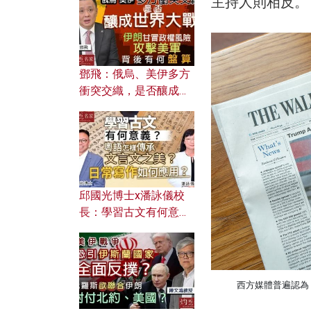
主持人則相反。
何避免遭AI演算法操
控？
鄧飛：俄烏、美伊多方
衝突交織，是否釀成世
界大戰？ 伊朗甘冒政權
風險攻擊美軍，背後有
何盤算？
邱國光博士x潘詠儀校
長：學習古文有何意
義？ 粵語怎樣傳承文言
文之美？ 日常寫作如何
應用？
西方媒體普遍認為，