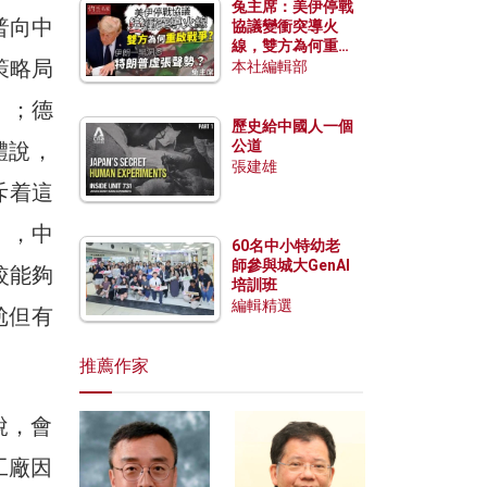
兔主席：美伊停戰
普向中
協議變衝突導火
線，雙方為何重啟
策略局
戰爭？伊朗一早洞
本社編輯部
悉特朗普虛張聲
勢？
」；德
歷史給中國人一個
公道
體說，
張建雄
斥着這
」，中
60名中小特幼老
師參與城大GenAI
較能夠
培訓班
編輯精選
尬但有
推薦作家
說，會
工廠因