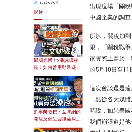
2026-08-04
出現這場「關稅
影片
中國企業的調查，
所以，關稅加到1
限，「關稅戰爭
家實際上處於一
邱國光博士x潘詠儀校
長：如何善用動畫遊戲
的5月10日至1
提升學習古文動機？
這次會談還是達
一點從各大媒體
時說，如果美國
劉寧榮教授：互聯網的
開放反催生資訊繭房，
我們崩潰還是他
AI能避開相同困局？如