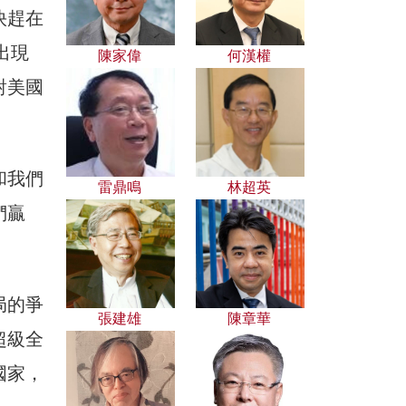
快趕在
出現
陳家偉
何漢權
對美國
和我們
雷鼎鳴
林超英
們贏
局的爭
張建雄
陳章華
超級全
國家，