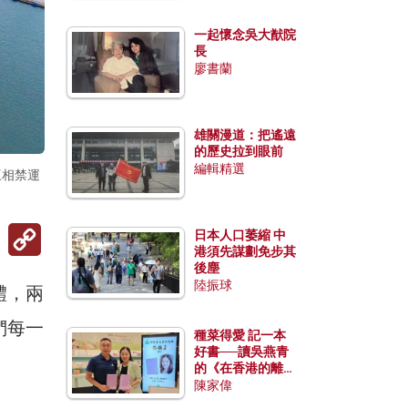
一起懷念吳大猷院
長
廖書蘭
雄關漫道：把遙遠
的歷史拉到眼前
編輯精選
互相禁運
Copy
日本人口萎縮 中
Link
港須先謀劃免步其
後塵
陸振球
體，兩
們每一
種菜得愛 記一本
好書──讀吳燕青
。
的《在香港的離島
種菜》
陳家偉