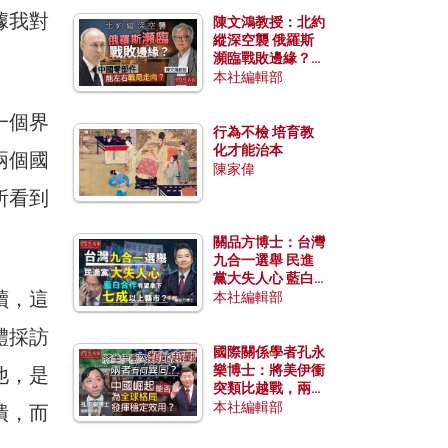
據我對
陳文鴻教授：北約
縱深空襲 俄羅斯
瀕臨戰敗邊緣？中
國零部件能左右戰
本社編輯部
局走向？
一個界
行為不檢 培育教
化才能治本
兩個國
陳家偉
所看到
關品方博士：台灣
九合一選舉 民進
黨大失人心 藍白
讀，這
合作有望拿下七成
本社編輯部
以上縣市？
體採訪
國際關係學者孔永
樂博士：將美伊衝
他，是
突類比越戰，兩者
有何異同？中國崛
本社編輯部
潰，而
起能否為全球格局
發揮穩定效用？