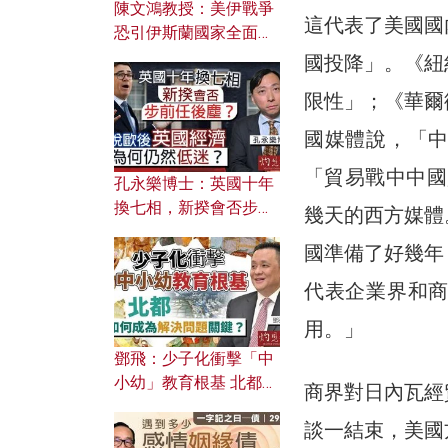
陳文鴻教授：美伊戰爭
這代表了美國國
恐引伊斯蘭國家全面反
撲？ 俄羅斯欲聯合伊朗
國投降」。《紐
對付北約美國？
限性」；《華爾
國媒體說，「
「貿易戰中中國
孔永樂博士：英國十年
換七相，新揆會否步前
幾天的西方媒體
任後塵？脫歐後英國經
國準備了好幾年
濟為何仍然低迷？
代表企業界和
用。」
鄧飛：少子化衝擊「中
小幼」教育根基 北都如
商界對日內瓦經
何成為解決問題關鍵？
談一結束，美國