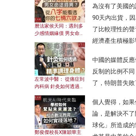
為沒有了美國的
90天內出貨，
曆法家侯天同：遇到多
了比較理性的聲
少感情姻緣債 男女命途
經濟產生積極影
迥異？ 從八字能看透你
的七情六欲？
中國的媒體反應
反制的比例不同
左常波中醫： 從痛症到
了，特朗普失敗
內科病 針灸如何透過解
筋結 精準調理身體？
個人覺得，如果
論，是解決不了
球化」所造成的
鄭俊傑校長X陳穎華主