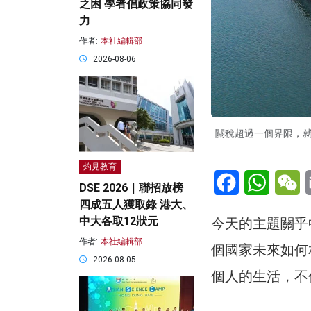
之困 學者倡政策協同發
力
作者:
本社編輯部
2026-08-06
關稅超過一個界限，
灼見教育
Facebook
WhatsA
W
DSE 2026｜聯招放榜
四成五人獲取錄 港大、
中大各取12狀元
今天的主題關乎
作者:
本社編輯部
個國家未來如何
2026-08-05
個人的生活，不