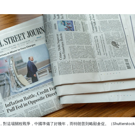
對這場關稅戰爭，中國準備了好幾年，而特朗普則略顯倉促。（Shutterstoc