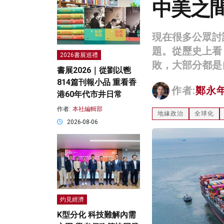
中美之
現在很多公眾討
題。從歷史上看
2026書展巡禮
敗，大部分都是
書展2026｜從劉以鬯
814篇刊報小品 重看香
作者:
鄭永
港60年代市井日常
作者:
本社編輯部
地緣政治
全球化
2026-08-06
灼見經濟
K型分化 科技難解內需