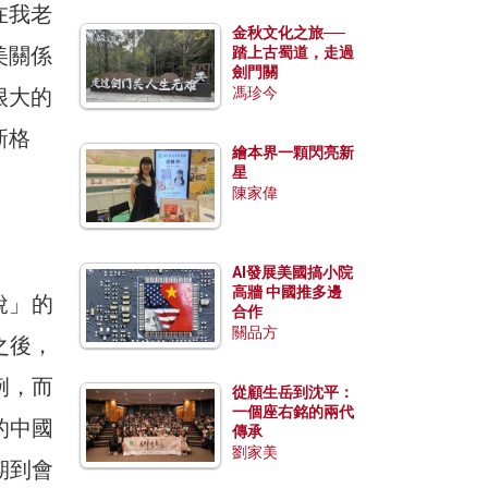
在我老
金秋文化之旅──
美關係
踏上古蜀道，走過
劍門關
很大的
馮珍今
新格
繪本界一顆閃亮新
星
陳家偉
AI發展美國搞小院
高牆 中國推多邊
稅」的
合作
關品方
之後，
例，而
從顧生岳到沈平：
一個座右銘的兩代
的中國
傳承
劉家美
期到會