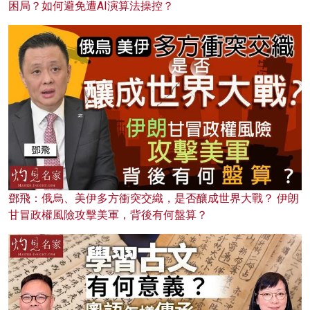
困局？如何避免遭AI演算法操控？
鄧飛：俄烏、美伊多方衝突交織，是否釀成世界大戰？ 伊朗
甘冒政權風險攻擊美軍，背後有何盤算？