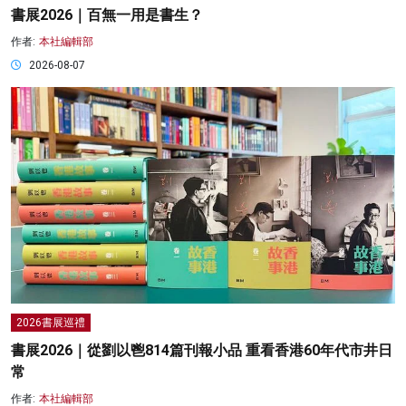
書展2026｜百無一用是書生？
作者:
本社編輯部
2026-08-07
2026書展巡禮
書展2026｜從劉以鬯814篇刊報小品 重看香港60年代市井日
常
作者:
本社編輯部