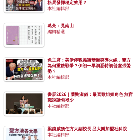
格局發揮穩定效用？
本社編輯部
葛亮：見南山
編輯精選
兔主席：美伊停戰協議變衝突導火線，雙方
為何重啟戰爭？伊朗一早洞悉特朗普虛張聲
勢？
本社編輯部
書展2026｜葉劉淑儀：最喜歡姐姐角色 無官
職說話包袱少
本社編輯部
梁鏡威獲任方大副校長 呂大樂加盟社科院
本社編輯部