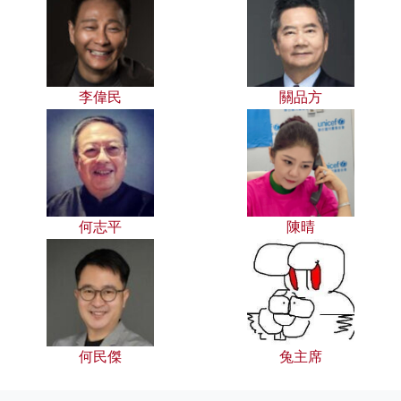
李偉民
關品方
何志平
陳晴
何民傑
兔主席