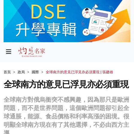
政局
教育
文化
財經
首頁
政局
國際
全球南方的意見已浮見亦必須重現 | 張建雄
生活
全球南方的意見已浮見亦必須重現
健康
全球南方對俄烏衝突不感興趣，因為那只是歐洲
商業
問題，而不是世界問題，這個歐洲問題卻引起全
球通脹，能源、食品價格和利率高漲的困境。很
科技
明顯全球南方現在有了其他選擇，不必由西方主
影片
導。