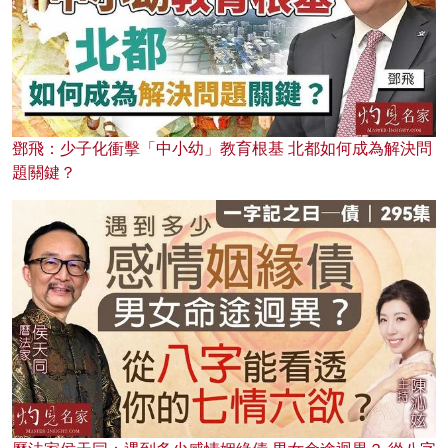
鄧飛：少子化衝擊「中小幼」教育根基 北都如何成為解決問
題關鍵？