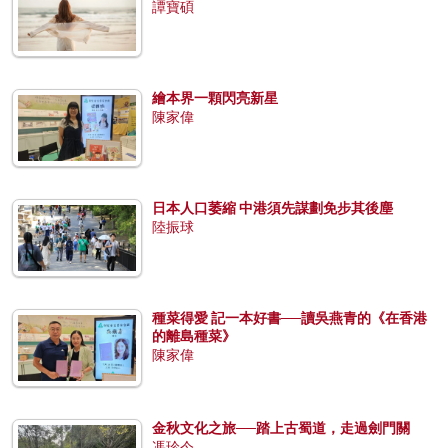
譚寶碩
繪本界一顆閃亮新星
陳家偉
日本人口萎縮 中港須先謀劃免步其後塵
陸振球
種菜得愛 記一本好書──讀吳燕青的《在香港
的離島種菜》
陳家偉
金秋文化之旅──踏上古蜀道，走過劍門關
馮珍今