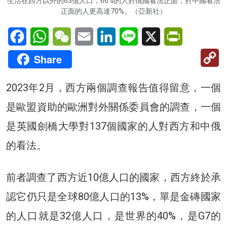
生活在西方以外的63億人口，66%的人對俄國看法正面，對中國看法
正面的人更高達70%。（亞新社）
Facebook
WhatsApp
WeChat
Email
LinkedIn
Line
X
PrintFriendl
C
Share
Li
2023年2月，西方兩個調查報告值得留意，一個
是歐盟資助的歐洲對外關係委員會的調查，一個
是英國劍橋大學對137個國家的人對西方和中俄
的看法。
前者調查了西方近10億人口的國家，西方終於承
認它仍只是全球80億人口的13%，單是金磚國家
的人口就是32億人口，是世界的40%，是G7的