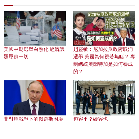
美國中期選舉白熱化 經濟議
趙靈敏：尼加拉瓜政府取消
題壓倒一切
選舉 美國為何視若無睹？ 專
制總統奧爾特加是如何養成
的？
非對稱戰爭下的俄羅斯困境
包容乎？縱容也