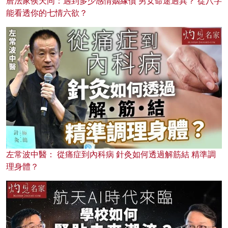
曆法家侯天同：遇到多少感情姻緣債 男女命途迥異？ 從八字
能看透你的七情六欲？
左常波中醫： 從痛症到內科病 針灸如何透過解筋結 精準調
理身體？