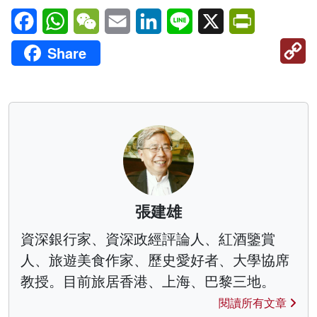
Facebook
WhatsApp
WeChat
Email
LinkedIn
Line
X
PrintFriendl
C
Share
Li
張建雄
資深銀行家、資深政經評論人、紅酒鑒賞
人、旅遊美食作家、歷史愛好者、大學協席
教授。目前旅居香港、上海、巴黎三地。
閱讀所有文章