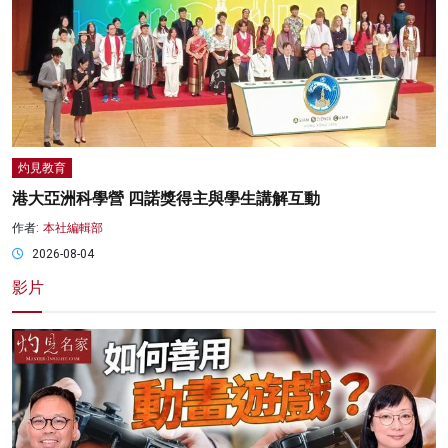
灼見教育
港大亞洲科學營 四諾獎得主與學生講解互動
作者:
本社編輯部
2026-08-04
影片