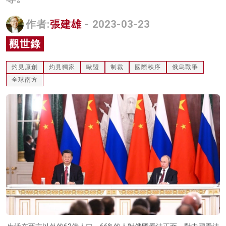
名家榜
作者:
張建雄
- 2023-03-23
灼見活動
觀世錄
關於我們
灼見原創
灼見獨家
歐盟
制裁
國際秩序
俄烏戰爭
全球南方