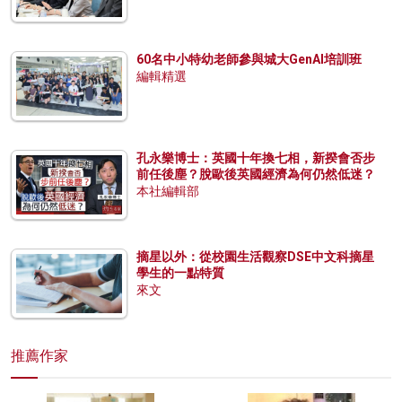
60名中小特幼老師參與城大GenAI培訓班
編輯精選
孔永樂博士：英國十年換七相，新揆會否步
前任後塵？脫歐後英國經濟為何仍然低迷？
本社編輯部
摘星以外：從校園生活觀察DSE中文科摘星
學生的一點特質
來文
推薦作家