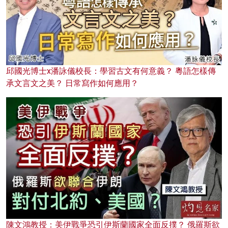
邱國光博士x潘詠儀校長：學習古文有何意義？ 粵語怎樣傳
承文言文之美？ 日常寫作如何應用？
陳文鴻教授：美伊戰爭恐引伊斯蘭國家全面反撲？ 俄羅斯欲