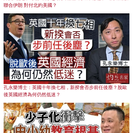
聯合伊朗 對付北約美國？
孔永樂博士：英國十年換七相，新揆會否步前任後塵？脫歐
後英國經濟為何仍然低迷？