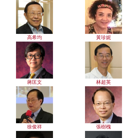
高希均
黃珍妮
蔣匡文
林超英
徐俊祥
張樹槐