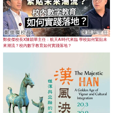
鄭俊傑校長X陳穎華主任：航天AI時代來臨 學校如何緊貼未
來潮流？校內數字教育如何實踐落地？