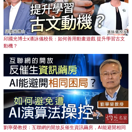
邱國光博士x潘詠儀校長：如何善用動畫遊戲 提升學習古文
動機？
劉寧榮教授：互聯網的開放反催生資訊繭房，AI能避開相同