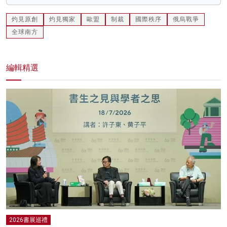
灼見原創
灼見獨家
歐盟
制裁
國際秩序
俄烏戰爭
全球南方
編輯精選
2026書展巡禮