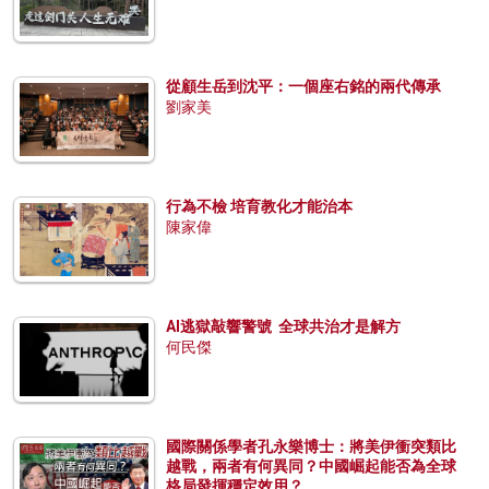
從顧生岳到沈平：一個座右銘的兩代傳承
劉家美
行為不檢 培育教化才能治本
陳家偉
AI逃獄敲響警號 全球共治才是解方
何民傑
國際關係學者孔永樂博士：將美伊衝突類比
越戰，兩者有何異同？中國崛起能否為全球
格局發揮穩定效用？