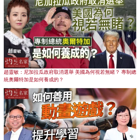
趙靈敏：尼加拉瓜政府取消選舉 美國為何視若無睹？ 專制總
統奧爾特加是如何養成的？