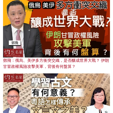
鄧飛：俄烏、美伊多方衝突交織，是否釀成世界大戰？ 伊朗
甘冒政權風險攻擊美軍，背後有何盤算？