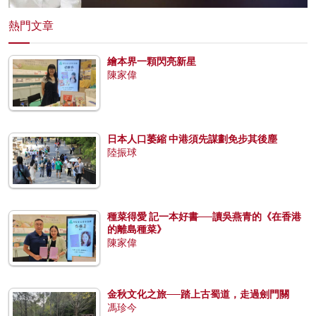
熱門文章
繪本界一顆閃亮新星
陳家偉
日本人口萎縮 中港須先謀劃免步其後塵
陸振球
種菜得愛 記一本好書──讀吳燕青的《在香港
的離島種菜》
陳家偉
金秋文化之旅──踏上古蜀道，走過劍門關
馮珍今