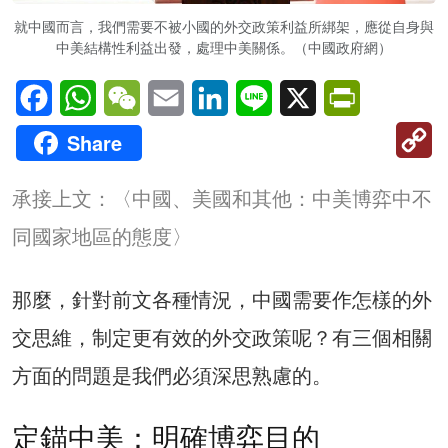
就中國而言，我們需要不被小國的外交政策利益所綁架，應從自身與
中美結構性利益出發，處理中美關係。（中國政府網）
Facebook
WhatsApp
WeChat
Email
LinkedIn
Line
X
PrintFriendl
C
Share
Li
承接上文：
〈中國、美國和其他：中美博弈中不
同國家地區的態度〉
那麼，針對前文各種情況，中國需要作怎樣的外
交思維，制定更有效的外交政策呢？有三個相關
方面的問題是我們必須深思熟慮的。
定錨中美：明確博弈目的