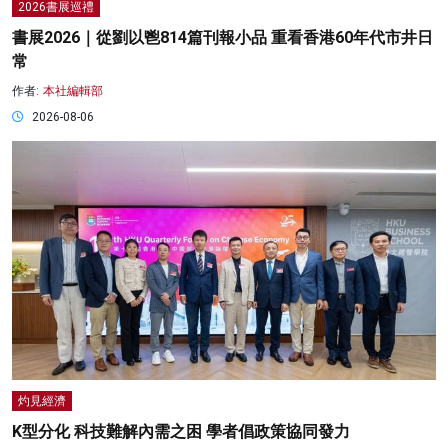
2026書展巡禮
書展2026｜從劉以鬯814篇刊報小品 重看香港60年代市井日
常
作者:
本社編輯部
2026-08-06
灼見經濟
K型分化 科技難解內需之困 學者倡政策協同發力