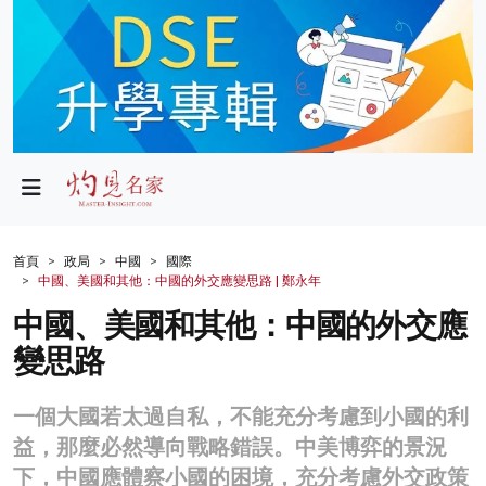
政局
教育
文化
財經
首頁
政局
中國
國際
中國、美國和其他：中國的外交應變思路 | 鄭永年
生活
中國、美國和其他：中國的外交應
健康
變思路
商業
一個大國若太過自私，不能充分考慮到小國的利
科技
益，那麼必然導向戰略錯誤。中美博弈的景況
影片
下，中國應體察小國的困境，充分考慮外交政策