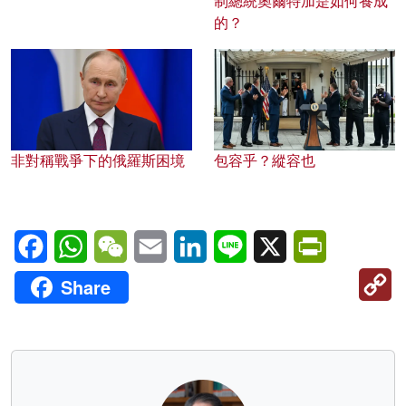
制總統奧爾特加是如何養成
的？
非對稱戰爭下的俄羅斯困境
包容乎？縱容也
Facebook
WhatsApp
WeChat
Email
LinkedIn
Line
X
PrintFriendl
C
Share
Li