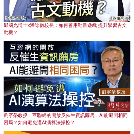
邱國光博士x潘詠儀校長：如何善用動畫遊戲 提升學習古文
動機？
劉寧榮教授：互聯網的開放反催生資訊繭房，AI能避開相同
困局？如何避免遭AI演算法操控？