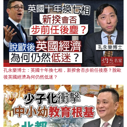
孔永樂博士：英國十年換七相，新揆會否步前任後塵？脫歐
後英國經濟為何仍然低迷？