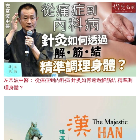
左常波中醫： 從痛症到內科病 針灸如何透過解筋結 精準調
理身體？