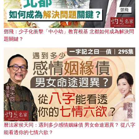
鄧飛：少子化衝擊「中小幼」教育根基 北都如何成為解決問
題關鍵？
曆法家侯天同：遇到多少感情姻緣債 男女命途迥異？ 從八字
能看透你的七情六欲？