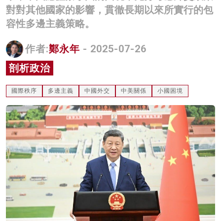
對對其他國家的影響，貫徹長期以來所實行的包
名家榜
容性多邊主義策略。
灼見活動
作者:
鄭永年
- 2025-07-26
關於我們
剖析政治
國際秩序
多邊主義
中國外交
中美關係
小國困境