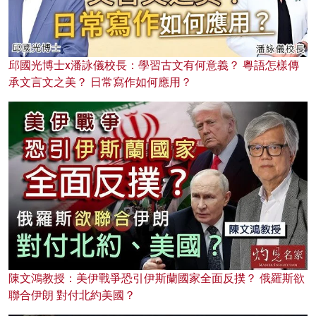
邱國光博士x潘詠儀校長：學習古文有何意義？ 粵語怎樣傳
承文言文之美？ 日常寫作如何應用？
陳文鴻教授：美伊戰爭恐引伊斯蘭國家全面反撲？ 俄羅斯欲
聯合伊朗 對付北約美國？