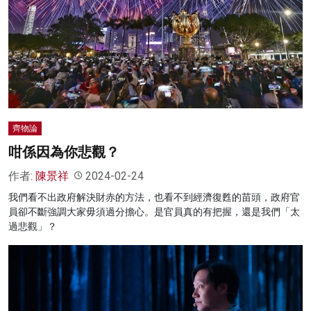
齊物論
咁係因為你悲觀？
作者:
陳景祥
2024-02-24
我們看不出政府解決財赤的方法，也看不到經濟復甦的苗頭，政府官
員卻不斷強調大家毋須過分擔心。是官員真的有把握，還是我們「太
過悲觀」？