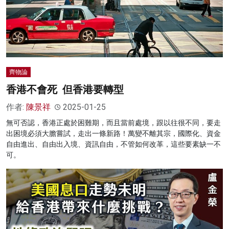
齊物論
香港不會死 但香港要轉型
作者:
陳景祥
2025-01-25
無可否認，香港正處於困難期，而且當前處境，跟以往很不同，要走
出困境必須大膽嘗試，走出一條新路！萬變不離其宗，國際化、資金
自由進出、自由出入境、資訊自由，不管如何改革，這些要素缺一不
可。