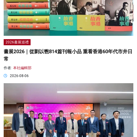
2026書展巡禮
書展2026｜從劉以鬯814篇刊報小品 重看香港60年代市井日
常
作者:
本社編輯部
2026-08-06