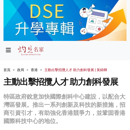
政局
教育
文化
財經
首頁
政局
香港
主動出擊招攬人才 助力創科發展 | 黃錦輝
生活
主動出擊招攬人才 助力創科發展
健康
特區政府銳意加快國際創科中心建設，以配合大
商業
灣區發展。推出一系列創新及科技的新措施，招
商引資引才，有助強化香港競爭力，並鞏固香港
科技
國際科技中心的地位。
影片