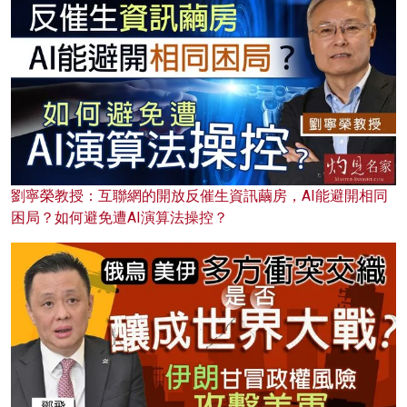
劉寧榮教授：互聯網的開放反催生資訊繭房，AI能避開相同
困局？如何避免遭AI演算法操控？