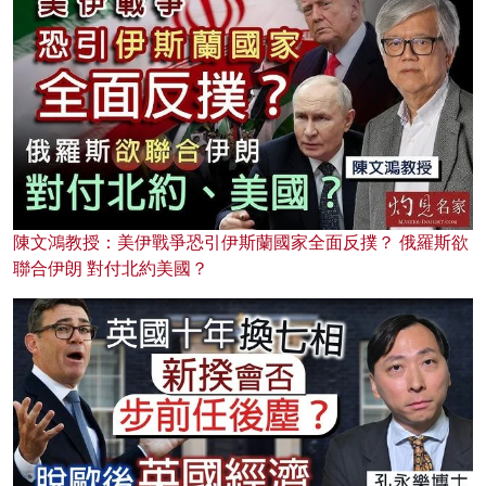
陳文鴻教授：美伊戰爭恐引伊斯蘭國家全面反撲？ 俄羅斯欲
聯合伊朗 對付北約美國？