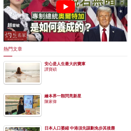
熱門文章
安心是人生最大的寶庫
譚寶碩
繪本界一顆閃亮新星
陳家偉
日本人口萎縮 中港須先謀劃免步其後塵