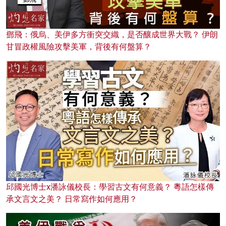
鄧飛：俄烏、美伊多方衝突交織，是否釀成世界大戰？ 伊朗
甘冒政權風險攻擊美軍，背後有何盤算？
邱國光博士x潘詠儀校長：學習古文有何意義？ 粵語怎樣傳
承文言文之美？ 日常寫作如何應用？