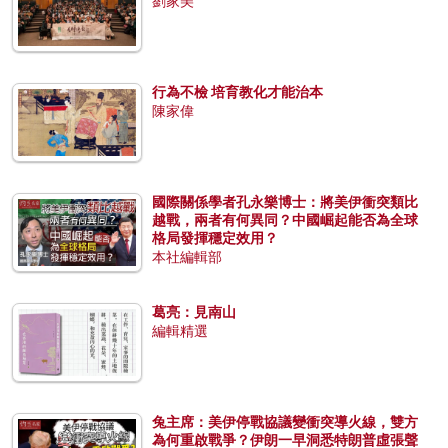
劉家美
行為不檢 培育教化才能治本
陳家偉
國際關係學者孔永樂博士：將美伊衝突類比
越戰，兩者有何異同？中國崛起能否為全球
格局發揮穩定效用？
本社編輯部
葛亮：見南山
編輯精選
兔主席：美伊停戰協議變衝突導火線，雙方
為何重啟戰爭？伊朗一早洞悉特朗普虛張聲