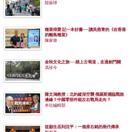
陸振球
種菜得愛 記一本好書──讀吳燕青的《在香港
的離島種菜》
陳家偉
金秋文化之旅──踏上古蜀道，走過劍門關
馮珍今
陳文鴻教授：北約縱深空襲 俄羅斯瀕臨戰敗
邊緣？中國零部件能左右戰局走向？
本社編輯部
從顧生岳到沈平：一個座右銘的兩代傳承