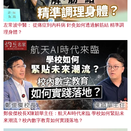
左常波中醫： 從痛症到內科病 針灸如何透過解筋結 精準調
理身體？
鄭俊傑校長X陳穎華主任：航天AI時代來臨 學校如何緊貼未
來潮流？校內數字教育如何實踐落地？