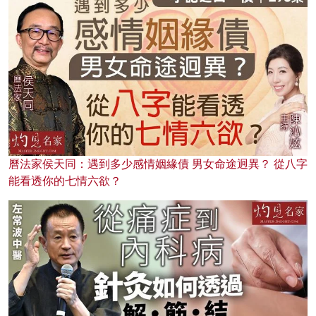
曆法家侯天同：遇到多少感情姻緣債 男女命途迥異？ 從八字
能看透你的七情六欲？