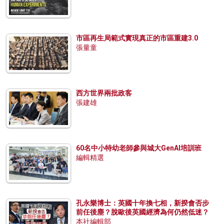
市區再生局範式實現真正的市區重建3.0
張量童
西方世界兩批政客
張建雄
60名中小特幼老師參與城大GenAI培訓班
編輯精選
孔永樂博士：英國十年換七相，新揆會否步
前任後塵？脫歐後英國經濟為何仍然低迷？
本社編輯部