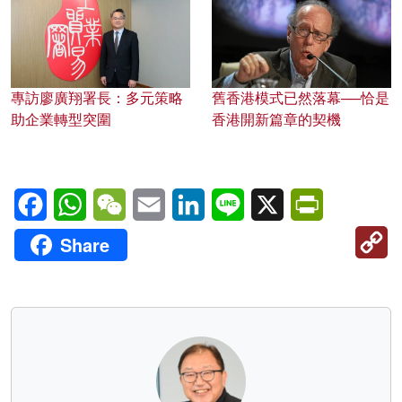
專訪廖廣翔署長：多元策略
舊香港模式已然落幕──恰是
助企業轉型突圍
香港開新篇章的契機
Facebook
WhatsApp
WeChat
Email
LinkedIn
Line
X
PrintFriendl
C
Share
Li