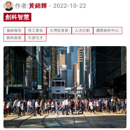
作者:
黃錦輝
- 2022-10-22
名家榜
創科智慧
灼見活動
施政報告
再工業化
大灣區發展
人才計劃
國際創科中心
關於我們
創科政策
引資引才