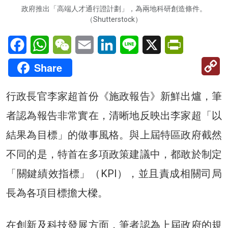
政府推出「高端人才通行證計劃」，為兩地科研創造條件。
（Shutterstock）
Facebook
WhatsApp
WeChat
Email
LinkedIn
Line
X
PrintFriendl
C
Share
Li
行政長官李家超首份《施政報告》新鮮出爐，筆
者認為報告非常實在，清晰地反映出李家超「以
結果為目標」的做事風格。與上屆特區政府截然
不同的是，特首在多項政策建議中，都敢於制定
「關鍵績效指標」（KPI），並且責成相關司局
長為各項目標擔大樑。
在創新及科技發展方面，筆者認為上屆政府的規