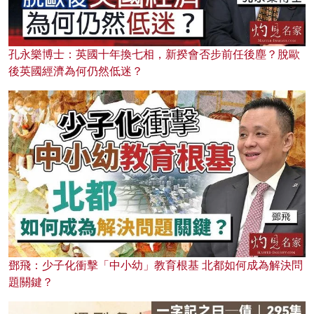
孔永樂博士：英國十年換七相，新揆會否步前任後塵？脫歐
後英國經濟為何仍然低迷？
鄧飛：少子化衝擊「中小幼」教育根基 北都如何成為解決問
題關鍵？