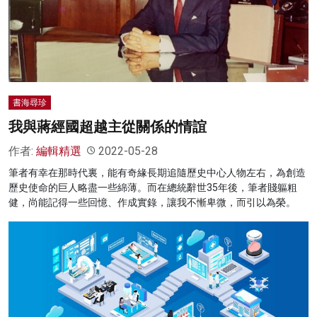
書海尋珍
我與蔣經國超越主從關係的情誼
作者:
編輯精選
2022-05-28
筆者有幸在那時代裏，能有奇緣長期追隨歷史中心人物左右，為創造
歷史使命的巨人略盡一些綿薄。而在總統辭世35年後，筆者賤軀粗
健，尚能記得一些回憶、作成實錄，讓我不慚卑微，而引以為榮。