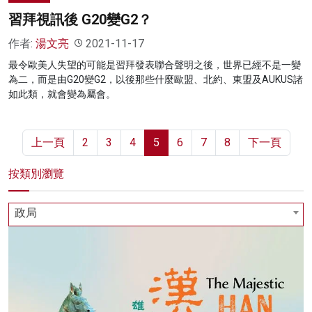
習拜視訊後 G20變G2？
作者:
湯文亮
2021-11-17
最令歐美人失望的可能是習拜發表聯合聲明之後，世界已經不是一變
為二，而是由G20變G2，以後那些什麼歐盟、北約、東盟及AUKUS諸
如此類，就會變為屬會。
上一頁
2
3
4
5
6
7
8
下一頁
按類別瀏覽
政局