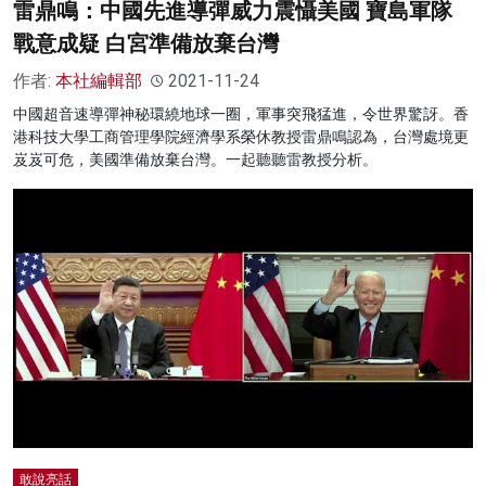
雷鼎鳴：中國先進導彈威力震懾美國 寶島軍隊
戰意成疑 白宮準備放棄台灣
作者:
本社編輯部
2021-11-24
中國超音速導彈神秘環繞地球一圈，軍事突飛猛進，令世界驚訝。香
港科技大學工商管理學院經濟學系榮休教授雷鼎鳴認為，台灣處境更
岌岌可危，美國準備放棄台灣。一起聽聽雷教授分析。
敢說亮話