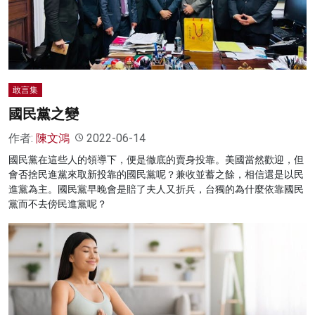
名家榜
灼見活動
關於我們
敢言集
國民黨之變
作者:
陳文鴻
2022-06-14
國民黨在這些人的領導下，便是徹底的賣身投靠。美國當然歡迎，但
會否捨民進黨來取新投靠的國民黨呢？兼收並蓄之餘，相信還是以民
進黨為主。國民黨早晚會是賠了夫人又折兵，台獨的為什麼依靠國民
黨而不去傍民進黨呢？