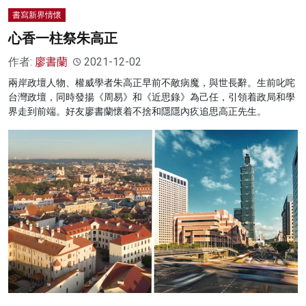
書寫新界情懷
心香一柱祭朱高正
作者:
廖書蘭
2021-12-02
兩岸政壇人物、權威學者朱高正早前不敵病魔，與世長辭。生前叱咤
台灣政壇，同時發揚《周易》和《近思錄》為己任，引領着政局和學
界走到前端。好友廖書蘭懷着不捨和隱隱內疚追思高正先生。