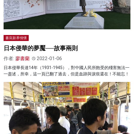
書寫新界情懷
日本侵華的夢魘──故事兩則
作者:
廖書蘭
2022-01-06
日本侵華長達14年（1931-1945），對中國人民所飽受的殘害無法一
一盡述，所幸，這一頁已翻了過去，但是血跡與淚痕還在！不能忘！