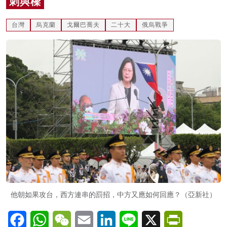
刺與樑
名家榜
台灣
烏克蘭
戈爾巴喬夫
二十大
俄烏戰爭
灼見活動
關於我們
他朝如果攻台，西方連串的罰招，中方又應如何回應？（亞新社）
Facebook
WhatsApp
WeChat
Email
LinkedIn
Line
X
PrintFriendl