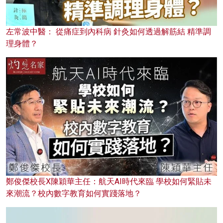
左常波中醫： 從痛症到內科病 針灸如何透過解筋結 精準調
理身體？
鄭俊傑校長X陳穎華主任：航天AI時代來臨 學校如何緊貼未
來潮流？校內數字教育如何實踐落地？