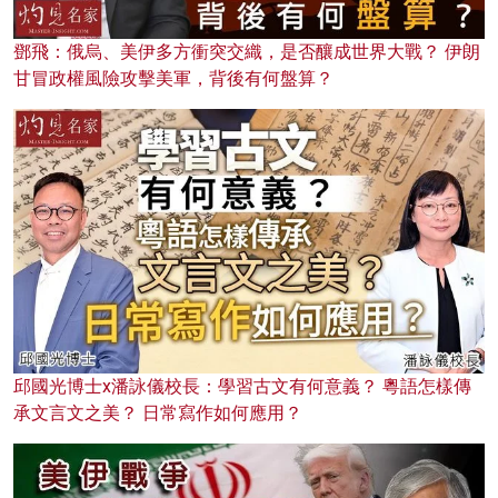
鄧飛：俄烏、美伊多方衝突交織，是否釀成世界大戰？ 伊朗
甘冒政權風險攻擊美軍，背後有何盤算？
邱國光博士x潘詠儀校長：學習古文有何意義？ 粵語怎樣傳
承文言文之美？ 日常寫作如何應用？