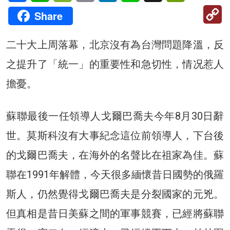
C
Share
Li
二十大上周落幕，北京沒有為台灣問題降溫，反
之提升了「統一」的重要性和急切性，情况惹人
擔憂。
蘇聯最後一任領導人戈爾巴喬夫今年8月30日辭
世。莫斯科沒有大事紀念這位前領導人，下台後
的戈爾巴喬夫，在海外的名聲比在祖家為佳。蘇
聯在1991年解體，今天很多緬懷昔日國勢的俄羅
斯人，仍然覺得戈爾巴喬夫是分裂國家的元兇。
但真相是昔日美蘇之間的軍事競賽，已經將蘇聯