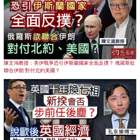
陳文鴻教授：美伊戰爭恐引伊斯蘭國家全面反撲？ 俄羅斯欲
聯合伊朗 對付北約美國？