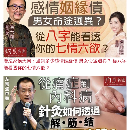
曆法家侯天同：遇到多少感情姻緣債 男女命途迥異？ 從八字
能看透你的七情六欲？