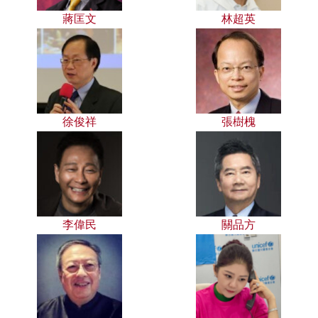
蔣匡文
林超英
徐俊祥
張樹槐
李偉民
關品方