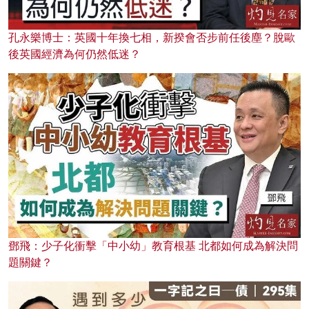
孔永樂博士：英國十年換七相，新揆會否步前任後塵？脫歐
後英國經濟為何仍然低迷？
鄧飛：少子化衝擊「中小幼」教育根基 北都如何成為解決問
題關鍵？