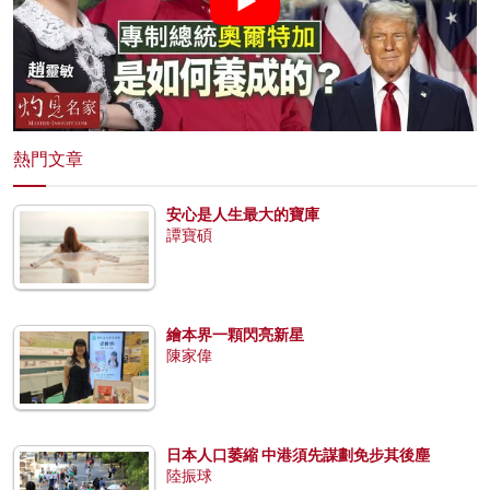
熱門文章
安心是人生最大的寶庫
譚寶碩
繪本界一顆閃亮新星
陳家偉
日本人口萎縮 中港須先謀劃免步其後塵
陸振球