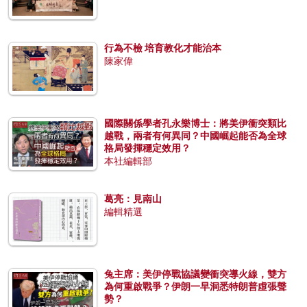
行為不檢 培育教化才能治本
陳家偉
國際關係學者孔永樂博士：將美伊衝突類比
越戰，兩者有何異同？中國崛起能否為全球
格局發揮穩定效用？
本社編輯部
葛亮：見南山
編輯精選
兔主席：美伊停戰協議變衝突導火線，雙方
為何重啟戰爭？伊朗一早洞悉特朗普虛張聲
勢？