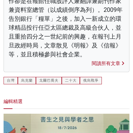
作卻是在報館任職股評人兼翻譯兼副刊作家
兼資料室總管（以成績倒序為列）。2009年
告別銀行「糧單」之後，加入一新成立的環
球精品投行任亞太區總裁及高級合伙人，並
且重拾四分之一世紀前的興趣，在報刊上月
旦政經時局，文章散見《明報》及《信報》
等，並且積極參與社會企業。
閱讀所有文章
台灣
烏克蘭
戈爾巴喬夫
二十大
俄烏戰爭
編輯精選