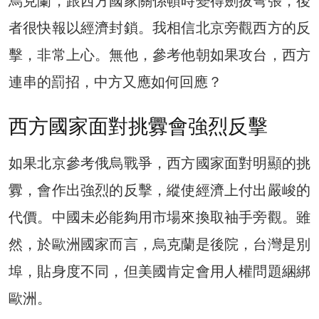
烏克蘭，跟西方國家關係頓時變得劍拔弩張，後
者很快報以經濟封鎖。我相信北京旁觀西方的反
擊，非常上心。無他，參考他朝如果攻台，西方
連串的罰招，中方又應如何回應？
西方國家面對挑釁會強烈反擊
如果北京參考俄烏戰爭，西方國家面對明顯的挑
釁，會作出強烈的反擊，縱使經濟上付出嚴峻的
代價。中國未必能夠用市場來換取袖手旁觀。雖
然，於歐洲國家而言，烏克蘭是後院，台灣是別
埠，貼身度不同，但美國肯定會用人權問題綑綁
歐洲。