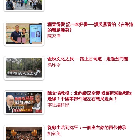
種菜得愛 記一本好書──讀吳燕青的《在香港
的離島種菜》
陳家偉
金秋文化之旅──踏上古蜀道，走過劍門關
馮珍今
陳文鴻教授：北約縱深空襲 俄羅斯瀕臨戰敗
邊緣？中國零部件能左右戰局走向？
本社編輯部
從顧生岳到沈平：一個座右銘的兩代傳承
劉家美