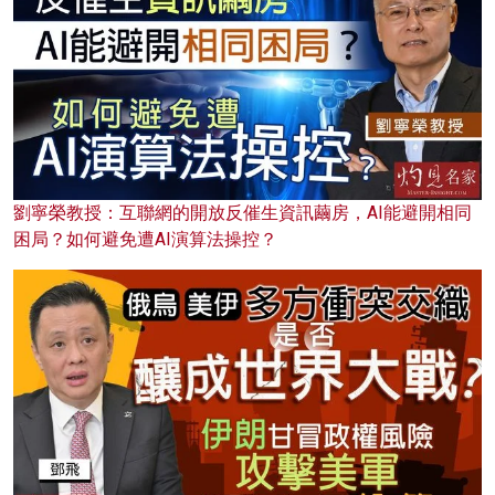
劉寧榮教授：互聯網的開放反催生資訊繭房，AI能避開相同
困局？如何避免遭AI演算法操控？