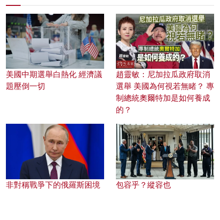
美國中期選舉白熱化 經濟議
趙靈敏：尼加拉瓜政府取消
題壓倒一切
選舉 美國為何視若無睹？ 專
制總統奧爾特加是如何養成
的？
非對稱戰爭下的俄羅斯困境
包容乎？縱容也