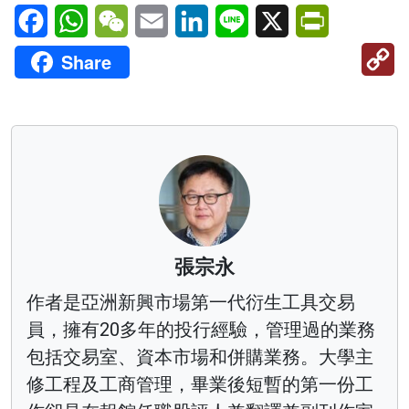
Facebook
WhatsApp
WeChat
Email
LinkedIn
Line
X
PrintFriendl
C
Share
Li
張宗永
作者是亞洲新興市場第一代衍生工具交易
員，擁有20多年的投行經驗，管理過的業務
包括交易室、資本市場和併購業務。大學主
修工程及工商管理，畢業後短暫的第一份工