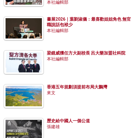
本社編輯部
書展2026｜葉劉淑儀：最喜歡姐姐角色 無官
職說話包袱少
本社編輯部
梁鏡威獲任方大副校長 呂大樂加盟社科院
本社編輯部
香港五年規劃須提前布局大鵬灣
來文
歷史給中國人一個公道
張建雄