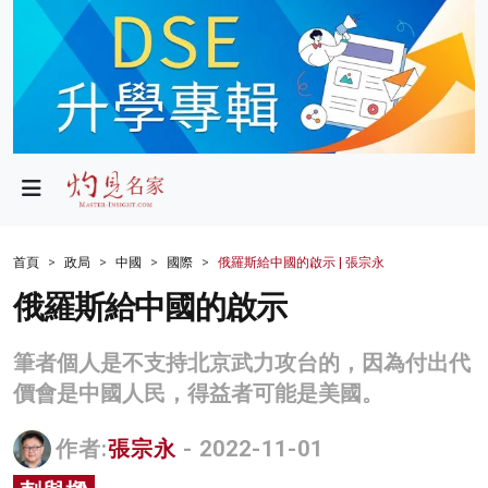
政局
教育
文化
財經
首頁
政局
中國
國際
俄羅斯給中國的啟示 | 張宗永
生活
俄羅斯給中國的啟示
健康
筆者個人是不支持北京武力攻台的，因為付出代
商業
價會是中國人民，得益者可能是美國。
科技
作者:
張宗永
- 2022-11-01
影片