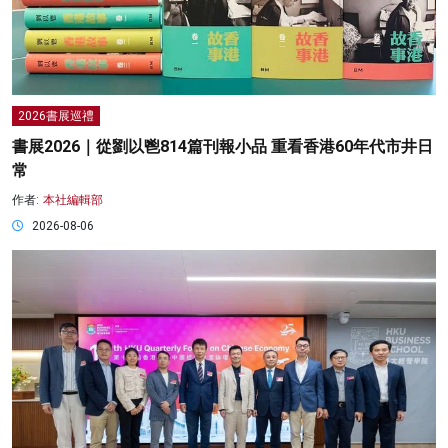
2026書展巡禮
書展2026｜從劉以鬯814篇刊報小品 重看香港60年代市井日
常
作者:
本社編輯部
2026-08-06