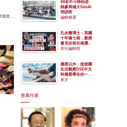
60名中小特幼老
師參與城大GenAI
培訓班
所當然，
編輯精選
孔永樂博士：英國
十年換七相，新揆
會否步前任後塵？
脫歐後英國經濟為
本社編輯部
何仍然低迷？
摘星以外：從校園
生活觀察DSE中文
科摘星學生的一點
特質
來文
推薦作家