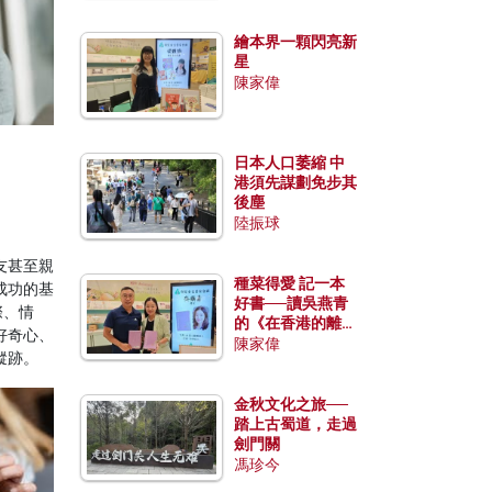
繪本界一顆閃亮新
星
陳家偉
日本人口萎縮 中
港須先謀劃免步其
後塵
陸振球
友甚至親
種菜得愛 記一本
成功的基
好書──讀吳燕青
際、情
的《在香港的離島
好奇心、
種菜》
陳家偉
蹤跡。
金秋文化之旅──
踏上古蜀道，走過
劍門關
馮珍今