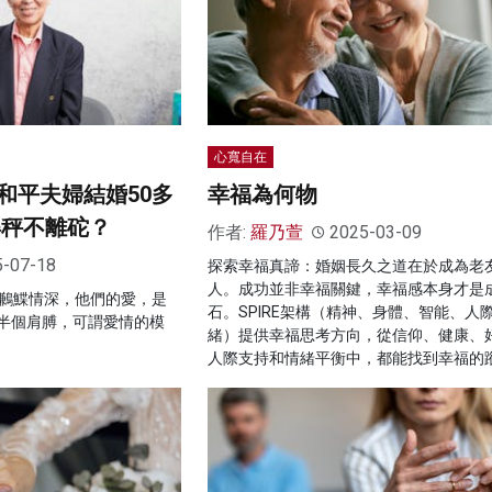
心寬自在
和平夫婦結婚50多
幸福為何物
得秤不離砣？
作者:
羅乃萱
2025-03-09
5-07-18
探索幸福真諦：婚姻長久之道在於成為老
人。成功並非幸福關鍵，幸福感本身才是
年鶼鰈情深，他們的愛，是
石。SPIRE架構（精神、身體、智能、人
半個肩膊，可謂愛情的模
緒）提供幸福思考方向，從信仰、健康、
人際支持和情緒平衡中，都能找到幸福的