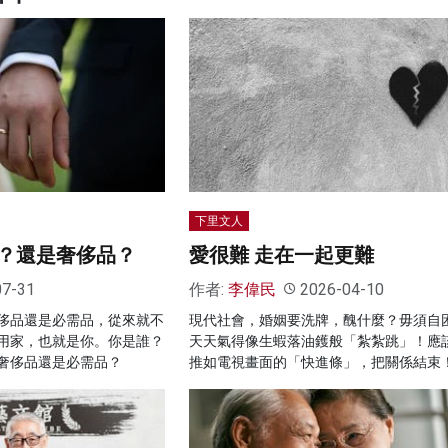
下里文人
？還是奢侈品？
愛很難 走在一起更難
07-31
作者:
李偉民
2026-04-10
侈品還是必需品，從來就不
現代社會，婚姻要洗牌，醜什麼？毋須自
用家，也就是你。你是誰？
天天氣得像生蝦落油鑊般「紮紮跳」！應
奢侈品還是必需品？
推如電視畫面的「快進條」，把關係結束