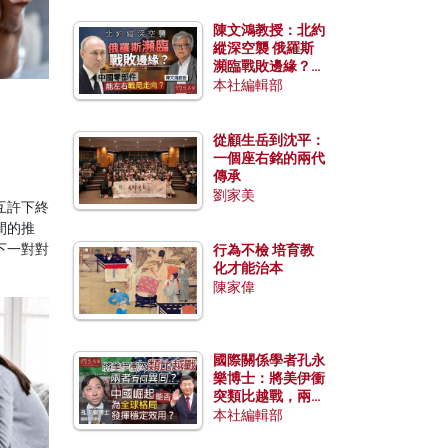
陳文鴻教授：北約
縱深空襲 俄羅斯
瀕臨戰敗邊緣？中
國零部件能左右戰
本社編輯部
局走向？
從顧生岳到沈平：
一個座右銘的兩代
傳承
劉家美
互許下終
間的推
下一對對
行為不檢 培育教
化才能治本
陳家偉
國際關係學者孔永
樂博士：將美伊衝
突類比越戰，兩者
有何異同？中國崛
本社編輯部
起能否為全球格局