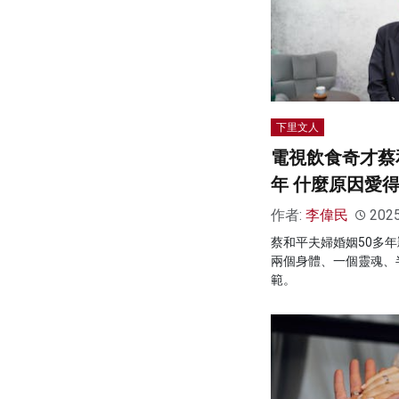
下里文人
電視飲食奇才蔡
年 什麼原因愛
作者:
李偉民
202
蔡和平夫婦婚姻50多
兩個身體、一個靈魂、
範。