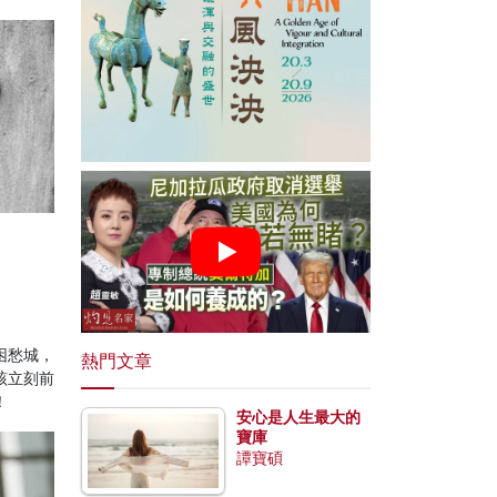
困愁城，
熱門文章
該立刻前
！
安心是人生最大的
寶庫
譚寶碩