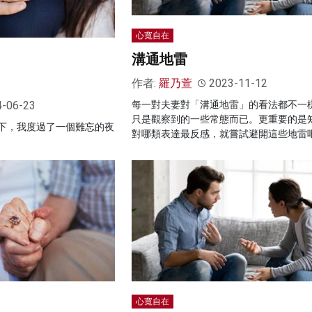
心寬自在
溝通地雷
作者:
羅乃萱
2023-11-12
4-06-23
每一對夫妻對「溝通地雷」的看法都不一
只是觀察到的一些常態而已。更重要的是
下，我度過了一個難忘的夜
對哪類表達最反感，就嘗試避開這些地雷
心寬自在