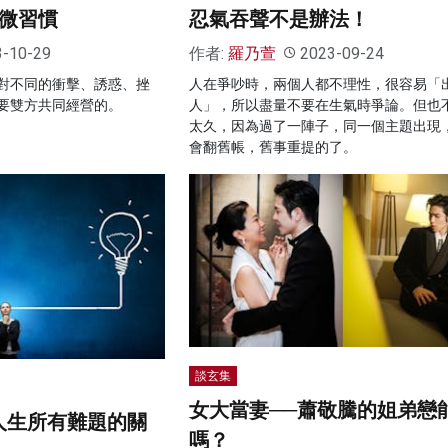
個微習慣
忍氣吞聲不是辦法！
3-10-29
作者:
羅乃萱
2023-09-24
對不同的衝擊、誘惑、挫
人在爭吵時，兩個人都不理性，很容易「
要雙方共同經營的。
人」，所以盡量不要在生氣時爭論。但也
太久，因為過了一陣子，同一個主題出現
會翻舊帳，舊事重提的了。
談玄集
女大當妻──蕭敬騰的姐弟戀
人生所有難題的關
嗎？