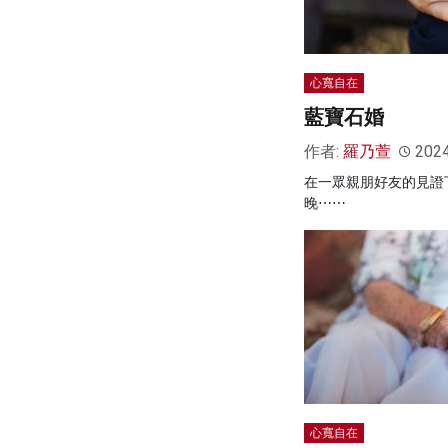
心寬自在
藍寶石婚
作者:
羅乃萱
202
在一眾親朋好友的見證
晚⋯⋯
心寬自在