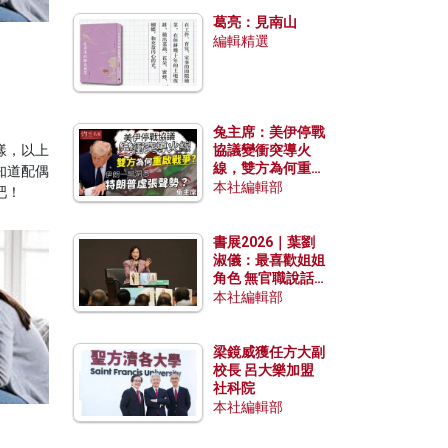
發揮穩定效用？
葛亮：見南山
編輯精選
兔主席：美伊停戰
樣，以上
協議變衝突導火
線，雙方為何重啟
知道配偶
戰爭？伊朗一早洞
本社編輯部
吧！
悉特朗普虛張聲
勢？
書展2026｜葉劉
淑儀：最喜歡姐姐
角色 無官職說話
包袱少
本社編輯部
梁鏡威獲任方大副
校長 呂大樂加盟
社科院
本社編輯部