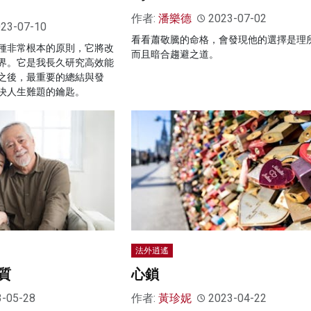
作者:
潘樂德
2023-07-02
23-07-10
看看蕭敬騰的命格，會發現他的選擇是理
種非常根本的原則，它將改
而且暗合趨避之道。
界。它是我長久研究高效能
之後，最重要的總結與發
決人生難題的鑰匙。
法外逍遙
質
心鎖
3-05-28
作者:
黃珍妮
2023-04-22