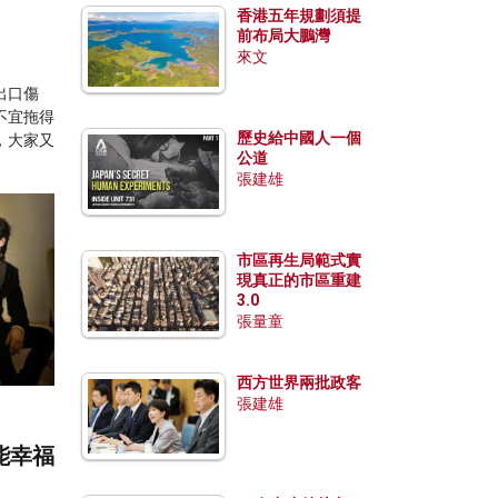
香港五年規劃須提
前布局大鵬灣
來文
出口傷
不宜拖得
歷史給中國人一個
，大家又
公道
張建雄
市區再生局範式實
現真正的市區重建
3.0
張量童
西方世界兩批政客
張建雄
能幸福