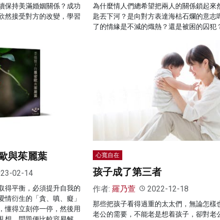
續保持美滿婚姻關係？成功
為什麼情人們總希望把兩人的關係鎖起來
欣然接受對方的改變，學習
匙丟下河？是向對方表達海枯石爛的意志
了的情緣是不減的熾熱？還是被困的囚犯
歐與茱麗葉
心寬自在
孩子成了第三者
23-02-14
作者:
羅乃萱
2022-12-18
取得平衡，必須提升自我的
愛情衍生的「貪、嗔、癡」
那些把孩子看得過重的太太們，無論怎樣
，懂得立刻停一停，然後用
老公的需要，不能老是想着孩子，卻對老
亂想，問題便比較容易解