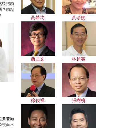
然後把鎖
嗎？鎖起
？
高希均
黃珍妮
蔣匡文
林超英
徐俊祥
張樹槐
也要兼顧
公視而不