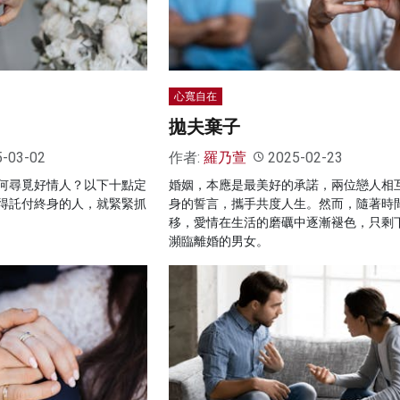
心寬自在
拋夫棄子
5-03-02
作者:
羅乃萱
2025-02-23
何尋覓好情人？以下十點定
婚姻，本應是最美好的承諾，兩位戀人相
得託付終身的人，就緊緊抓
身的誓言，攜手共度人生。然而，隨著時
移，愛情在生活的磨礪中逐漸褪色，只剩
瀕臨離婚的男女。