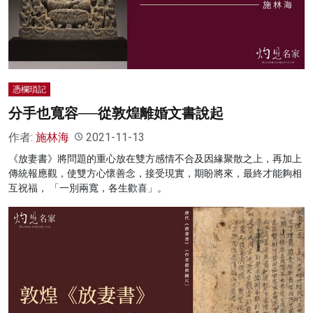
名家榜
灼見活動
關於我們
憑欄瑣記
分手也寬容──從敦煌離婚文書說起
作者:
施林海
2021-11-13
《放妻書》將問題的重心放在雙方感情不合及因緣聚散之上，再加上
傳統報應觀，使雙方心懷善念，接受現實，期盼將來，最終才能夠相
互祝福， 「一別兩寬，各生歡喜」。