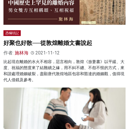
憑欄瑣記
好聚也好散──從敦煌離婚文書說起
作者:
施林海
2021-11-12
比起現在離婚的水火不相容，惡言相向，敦煌《放妻書》以平緩、大
度、祝福的態度來了結難續之緣，用不糾不纏、不怨不恨的方式，來
和諧處理婚姻破裂，盡顯唐代敦煌地區包容和豁達的婚姻觀，值得現
代人借鏡及參考。