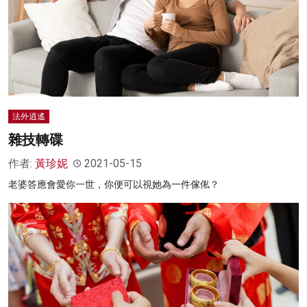
法外逍遙
雜技轉碟
作者:
黃珍妮
2021-05-15
老婆答應會愛你一世，你便可以視她為一件傢俬？