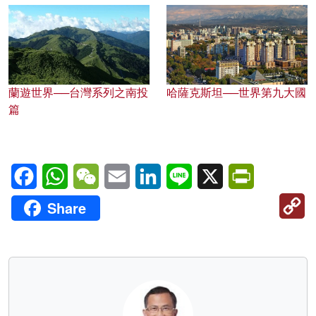
蘭遊世界──台灣系列之南投
哈薩克斯坦──世界第九大國
篇
Facebook
WhatsApp
WeChat
Email
LinkedIn
Line
X
PrintFriendl
C
Share
Li