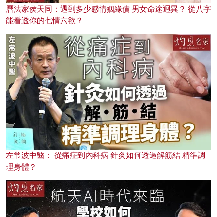
曆法家侯天同：遇到多少感情姻緣債 男女命途迥異？ 從八字
能看透你的七情六欲？
左常波中醫： 從痛症到內科病 針灸如何透過解筋結 精準調
理身體？