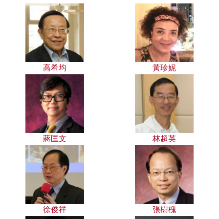
高希均
黃珍妮
蔣匡文
林超英
徐俊祥
張樹槐