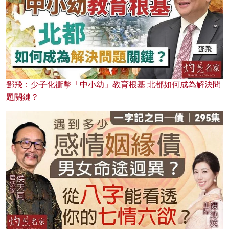
鄧飛：少子化衝擊「中小幼」教育根基 北都如何成為解決問
題關鍵？