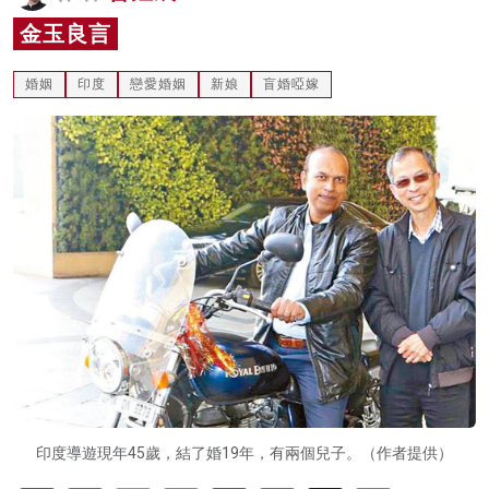
名家榜
金玉良言
灼見活動
婚姻
印度
戀愛婚姻
新娘
盲婚啞嫁
關於我們
印度導遊現年45歲，結了婚19年，有兩個兒子。（作者提供）