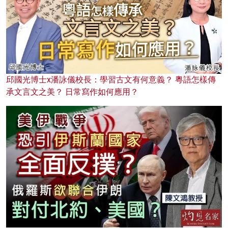
邱國光博士x潘詠儀校長：學習古文有何意義？ 粵語怎樣傳
承文言文之美？ 日常寫作如何應用？