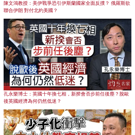
陳文鴻教授：美伊戰爭恐引伊斯蘭國家全面反撲？ 俄羅斯欲
聯合伊朗 對付北約美國？
孔永樂博士：英國十年換七相，新揆會否步前任後塵？脫歐
後英國經濟為何仍然低迷？