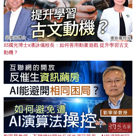
邱國光博士x潘詠儀校長：如何善用動畫遊戲 提升學習古文
動機？