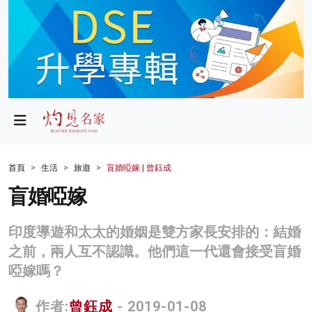
政局
教育
文化
財經
首頁
生活
旅遊
盲婚啞嫁 | 曾鈺成
生活
盲婚啞嫁
健康
印度導遊和太太的婚姻是雙方家長安排的：結婚
商業
之前，兩人互不認識。他們這一代還會接受盲婚
啞嫁嗎？
科技
影片
作者:
曾鈺成
- 2019-01-08