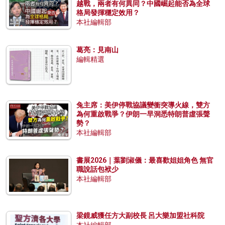
越戰，兩者有何異同？中國崛起能否為全球
格局發揮穩定效用？
本社編輯部
葛亮：見南山
編輯精選
兔主席：美伊停戰協議變衝突導火線，雙方
為何重啟戰爭？伊朗一早洞悉特朗普虛張聲
勢？
本社編輯部
書展2026｜葉劉淑儀：最喜歡姐姐角色 無官
職說話包袱少
本社編輯部
梁鏡威獲任方大副校長 呂大樂加盟社科院
本社編輯部