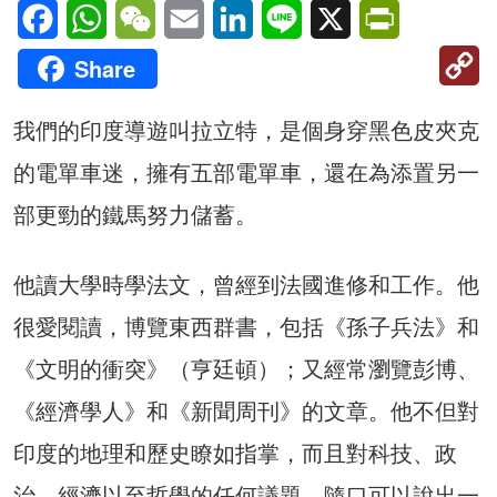
Facebook
WhatsApp
WeChat
Email
LinkedIn
Line
X
PrintFriendl
C
Share
Li
我們的印度導遊叫拉立特，是個身穿黑色皮夾克
的電單車迷，擁有五部電單車，還在為添置另一
部更勁的鐵馬努力儲蓄。
他讀大學時學法文，曾經到法國進修和工作。他
很愛閱讀，博覽東西群書，包括《孫子兵法》和
《文明的衝突》（亨廷頓）；又經常瀏覽彭博、
《經濟學人》和《新聞周刊》的文章。他不但對
印度的地理和歷史瞭如指掌，而且對科技、政
治、經濟以至哲學的任何議題，隨口可以說出一