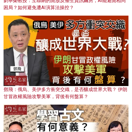
劉寧榮教授：互聯網的開放反催生資訊繭房，AI能避開相同
困局？如何避免遭AI演算法操控？
鄧飛：俄烏、美伊多方衝突交織，是否釀成世界大戰？ 伊朗
甘冒政權風險攻擊美軍，背後有何盤算？