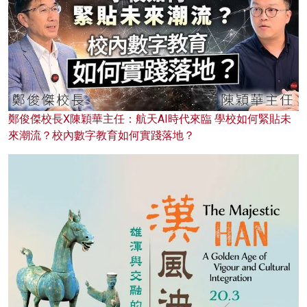
鄭俊傑校長X陳穎華主任：航天AI時代來臨 學校如何緊貼未
來潮流？校內數字教育如何實踐落地？