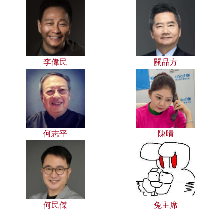
李偉民
關品方
何志平
陳晴
何民傑
兔主席