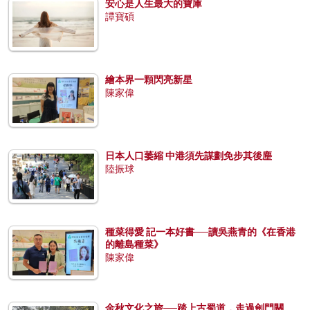
安心是人生最大的寶庫
譚寶碩
繪本界一顆閃亮新星
陳家偉
日本人口萎縮 中港須先謀劃免步其後塵
陸振球
種菜得愛 記一本好書──讀吳燕青的《在香港
的離島種菜》
陳家偉
金秋文化之旅──踏上古蜀道，走過劍門關