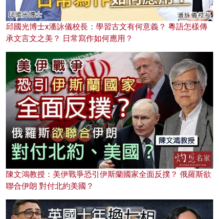
邱國光博士x潘詠儀校長：學習古文有何意義？ 粵語怎樣傳
承文言文之美？ 日常寫作如何應用？
陳文鴻教授：美伊戰爭恐引伊斯蘭國家全面反撲？ 俄羅斯欲
聯合伊朗 對付北約美國？