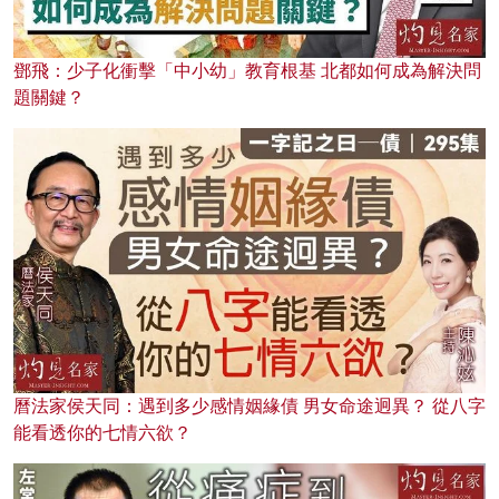
鄧飛：少子化衝擊「中小幼」教育根基 北都如何成為解決問
題關鍵？
曆法家侯天同：遇到多少感情姻緣債 男女命途迥異？ 從八字
能看透你的七情六欲？