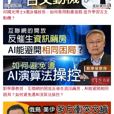
邱國光博士x潘詠儀校長：如何善用動畫遊戲 提升學習古文
動機？
劉寧榮教授：互聯網的開放反催生資訊繭房，AI能避開相同
困局？如何避免遭AI演算法操控？