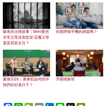
聽來的法律故事｜Mimi要把
你能掙脫手機的綁架嗎？
非常父母送進監獄 惡魔父母
還是邪惡女兒？
書展2026｜廣東歌如何陪伴
升呢唱家班
我們好好過日子？
Facebook
WhatsApp
WeChat
Email
LinkedIn
Line
X
PrintFriendl