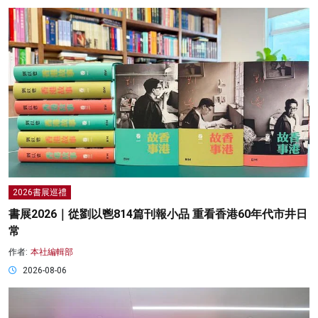
2026書展巡禮
書展2026｜從劉以鬯814篇刊報小品 重看香港60年代市井日
常
作者:
本社編輯部
2026-08-06