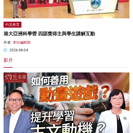
灼見教育
港大亞洲科學營 四諾獎得主與學生講解互動
作者:
本社編輯部
2026-08-04
影片