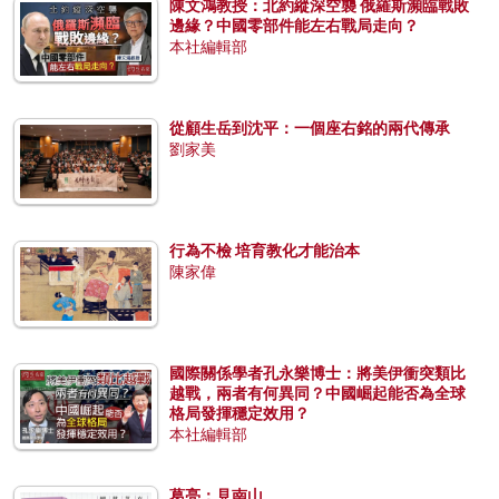
陳文鴻教授：北約縱深空襲 俄羅斯瀕臨戰敗
邊緣？中國零部件能左右戰局走向？
本社編輯部
從顧生岳到沈平：一個座右銘的兩代傳承
劉家美
行為不檢 培育教化才能治本
陳家偉
國際關係學者孔永樂博士：將美伊衝突類比
越戰，兩者有何異同？中國崛起能否為全球
格局發揮穩定效用？
本社編輯部
葛亮：見南山