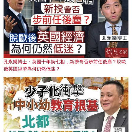
孔永樂博士：英國十年換七相，新揆會否步前任後塵？脫歐
後英國經濟為何仍然低迷？