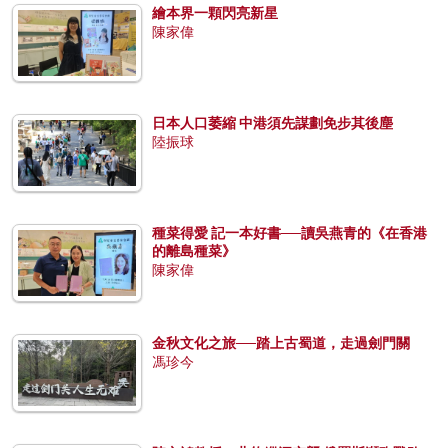
繪本界一顆閃亮新星
陳家偉
日本人口萎縮 中港須先謀劃免步其後塵
陸振球
種菜得愛 記一本好書──讀吳燕青的《在香港
的離島種菜》
陳家偉
金秋文化之旅──踏上古蜀道，走過劍門關
馮珍今