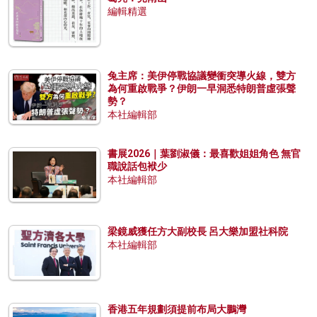
編輯精選
兔主席：美伊停戰協議變衝突導火線，雙方
為何重啟戰爭？伊朗一早洞悉特朗普虛張聲
勢？
本社編輯部
書展2026｜葉劉淑儀：最喜歡姐姐角色 無官
職說話包袱少
本社編輯部
梁鏡威獲任方大副校長 呂大樂加盟社科院
本社編輯部
香港五年規劃須提前布局大鵬灣