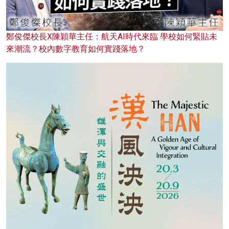
鄭俊傑校長X陳穎華主任：航天AI時代來臨 學校如何緊貼未
來潮流？校內數字教育如何實踐落地？