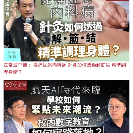
左常波中醫： 從痛症到內科病 針灸如何透過解筋結 精準調
理身體？