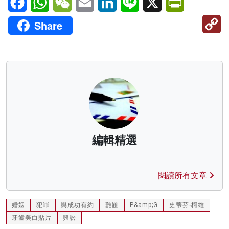
C
Share
Li
編輯精選
閱讀所有文章
婚姻
犯罪
與成功有約
難題
P&amp;G
史蒂芬‧柯維
牙齒美白貼片
興訟