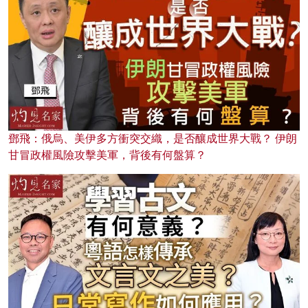
鄧飛：俄烏、美伊多方衝突交織，是否釀成世界大戰？ 伊朗
甘冒政權風險攻擊美軍，背後有何盤算？