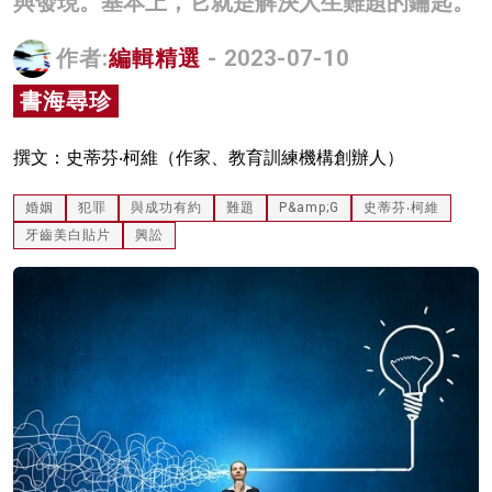
與發現。基本上，它就是解決人生難題的鑰匙。
名家榜
作者:
編輯精選
- 2023-07-10
灼見活動
書海尋珍
關於我們
撰文：史蒂芬‧柯維（作家、教育訓練機構創辦人）
婚姻
犯罪
與成功有約
難題
P&amp;G
史蒂芬‧柯維
牙齒美白貼片
興訟