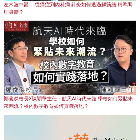
左常波中醫： 從痛症到內科病 針灸如何透過解筋結 精準調
理身體？
鄭俊傑校長X陳穎華主任：航天AI時代來臨 學校如何緊貼未
來潮流？校內數字教育如何實踐落地？