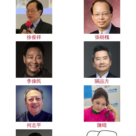
徐俊祥
張樹槐
李偉民
關品方
何志平
陳晴