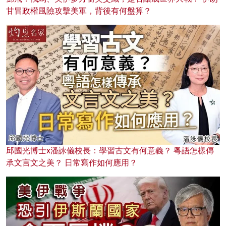
甘冒政權風險攻擊美軍，背後有何盤算？
邱國光博士x潘詠儀校長：學習古文有何意義？ 粵語怎樣傳
承文言文之美？ 日常寫作如何應用？