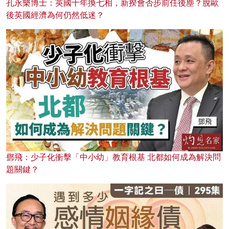
孔永樂博士：英國十年換七相，新揆會否步前任後塵？脫歐
後英國經濟為何仍然低迷？
鄧飛：少子化衝擊「中小幼」教育根基 北都如何成為解決問
題關鍵？