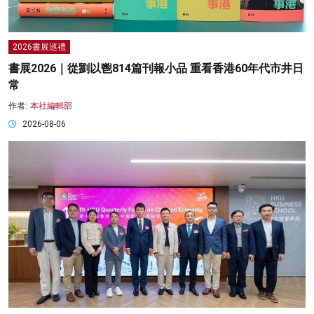
2026書展巡禮
書展2026｜從劉以鬯814篇刊報小品 重看香港60年代市井日
常
作者:
本社編輯部
2026-08-06