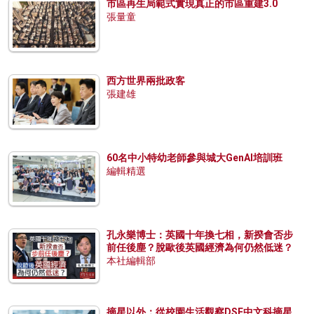
市區再生局範式實現真正的市區重建3.0
張量童
西方世界兩批政客
張建雄
60名中小特幼老師參與城大GenAI培訓班
編輯精選
孔永樂博士：英國十年換七相，新揆會否步
前任後塵？脫歐後英國經濟為何仍然低迷？
本社編輯部
摘星以外：從校園生活觀察DSE中文科摘星