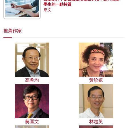
學生的一點特質
來文
推薦作家
高希均
黃珍妮
蔣匡文
林超英