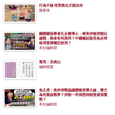
行為不檢 培育教化才能治本
陳家偉
國際關係學者孔永樂博士：將美伊衝突類比
越戰，兩者有何異同？中國崛起能否為全球
格局發揮穩定效用？
本社編輯部
葛亮：見南山
編輯精選
兔主席：美伊停戰協議變衝突導火線，雙方
為何重啟戰爭？伊朗一早洞悉特朗普虛張聲
勢？
本社編輯部