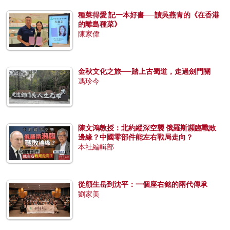
種菜得愛 記一本好書──讀吳燕青的《在香港
的離島種菜》
陳家偉
金秋文化之旅──踏上古蜀道，走過劍門關
馮珍今
陳文鴻教授：北約縱深空襲 俄羅斯瀕臨戰敗
邊緣？中國零部件能左右戰局走向？
本社編輯部
從顧生岳到沈平：一個座右銘的兩代傳承
劉家美