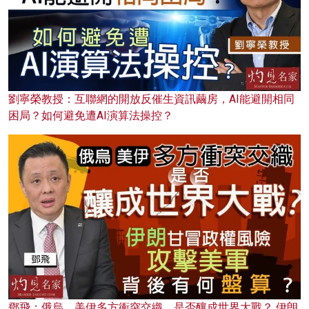
劉寧榮教授：互聯網的開放反催生資訊繭房，AI能避開相同
困局？如何避免遭AI演算法操控？
鄧飛：俄烏、美伊多方衝突交織，是否釀成世界大戰？ 伊朗