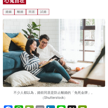
心寬自在
名家榜
婚姻
離婚
同居
試婚
灼見活動
關於我們
不少人都以為，婚前同居是防止離婚的「免死金牌」。
（Shutterstock）
Facebook
WhatsApp
WeChat
Email
LinkedIn
Line
X
PrintFriendl