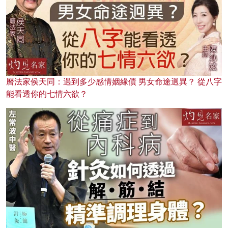
曆法家侯天同：遇到多少感情姻緣債 男女命途迥異？ 從八字
能看透你的七情六欲？