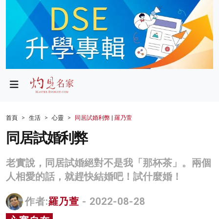
政局
教育
文化
財經
首頁
生活
心靈
同居試婚利弊 | 羅乃萱
生活
同居試婚利弊
健康
老實說，同居試婚絕對不是我「那杯茶」。兩個
商業
人相愛的話，就趕快結婚吧！試什麼婚！
科技
作者:
羅乃萱
- 2022-08-28
影片