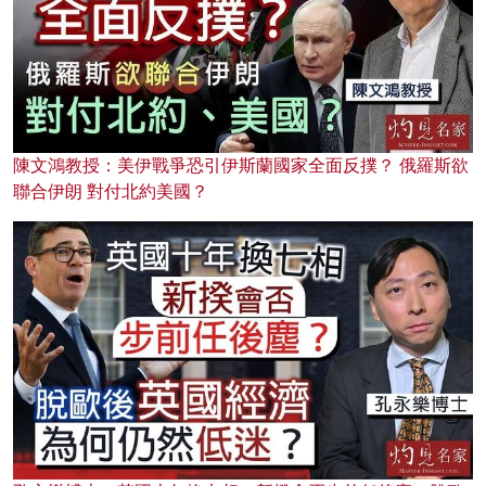
陳文鴻教授：美伊戰爭恐引伊斯蘭國家全面反撲？ 俄羅斯欲
聯合伊朗 對付北約美國？