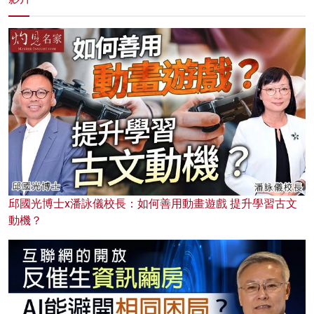
邱國光博士x潘詠儀校長：如何善用動畫遊戲 提升學習古文
動機？