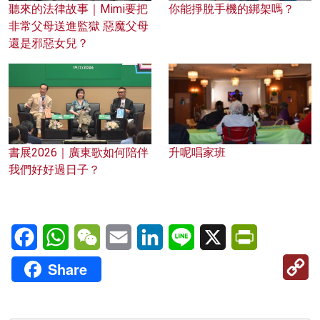
聽來的法律故事｜Mimi要把
你能掙脫手機的綁架嗎？
非常父母送進監獄 惡魔父母
還是邪惡女兒？
書展2026｜廣東歌如何陪伴
升呢唱家班
我們好好過日子？
Facebook
WhatsApp
WeChat
Email
LinkedIn
Line
X
PrintFriendl
C
Share
Li