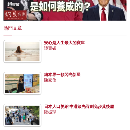
熱門文章
安心是人生最大的寶庫
譚寶碩
繪本界一顆閃亮新星
陳家偉
日本人口萎縮 中港須先謀劃免步其後塵
陸振球