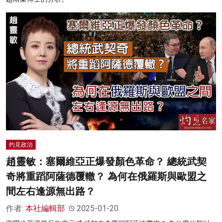
灼見政治
趙靈敏：塞爾維亞正爆發顏色革命？ 總統武契
奇將重蹈阿薩德覆轍？ 為何在俄羅斯與歐盟之
間左右逢源無出路？
作者:
本社編輯部
2025-01-20