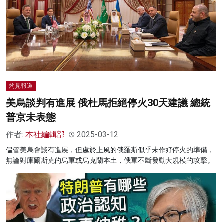
灼見報道
美烏談判有進展 俄杜馬拒絕停火30天建議 總統
普京未表態
作者:
本社編輯部
2025-03-12
儘管美烏會談有進展，但處於上風的俄羅斯似乎未作好停火的準備，
無論對庫爾斯克的烏軍或烏克蘭本土，俄軍不斷發動大規模的攻擊。