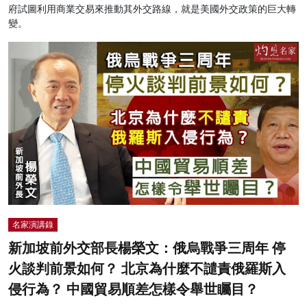
府試圖利用商業交易來推動其外交路線，就是美國外交政策的巨大轉
變。
名家演講錄
新加坡前外交部長楊榮文：俄烏戰爭三周年 停
火談判前景如何？ 北京為什麼不譴責俄羅斯入
侵行為？ 中國貿易順差怎樣令舉世矚目？