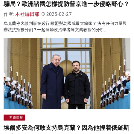
騙局？歐洲諸國怎樣提防普京進一步侵略野心？
作者:
本社編輯部
2025-02-27
烏克蘭停火談判事在必行 歐盟與烏國成最大輸家？ 沒有任何力量與
辦法抗拒被分割？一起聽聽政治學者陳文鴻教授的分析。
世界靈敏度
埃爾多安為何敢支持烏克蘭？因為他捏着俄羅斯