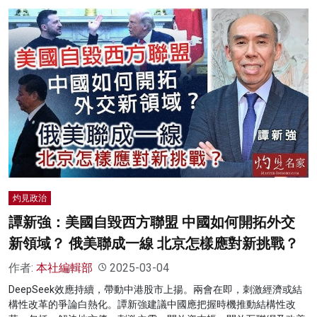
灼見政治
譚新強：美國自毀西方聯盟 中國如何開拓外交
新領域？ 俄美聯成一線 北京怎樣應對新挑戰？
作者:
本社編輯部
2025-03-04
DeepSeek效應持續，帶動中港股市上揚。兩會在即，刺激經濟或結
構性改革的爭論白熱化。譚新強建議中國應把握時機推動結構性改