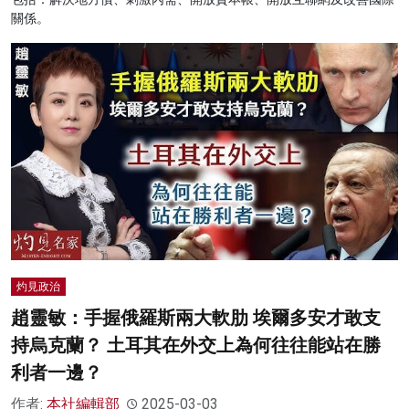
關係。
灼見政治
趙靈敏：手握俄羅斯兩大軟肋 埃爾多安才敢支
持烏克蘭？ 土耳其在外交上為何往往能站在勝
利者一邊？
作者:
本社編輯部
2025-03-03