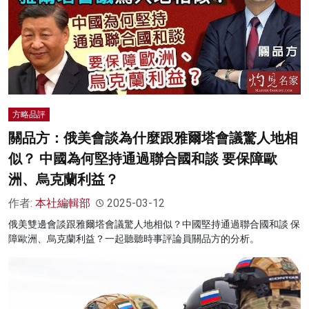
方略品評
關品方：俄美會談為什麼跟雅爾塔會議驚人地相
似？ 中國為何堅持通過聯合國和談 要保障歐
洲、烏克蘭利益？
作者:
本社編輯部
2025-03-12
俄美雙邊會談跟雅爾塔會議驚人地相似？中國堅持通過聯合國和談 保
障歐洲、烏克蘭利益？一起聽聽時事評論員關品方的分析。