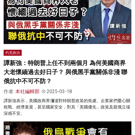
灼見政治
譚新強：特朗普上任不到兩個月 為何美國商界
大老懷緬過去好日子？ 與俄黑手黨關係非淺 聯
俄抗中不可不防？
作者:
本社編輯部
2025-03-18
譚新強表示，美國政商界瀰漫對特朗普政策的焦慮。企業家們憂心關
稅戰、經濟衰退，甚至國家安全，對其「美國優先」政策及親俄立場
深感不安。