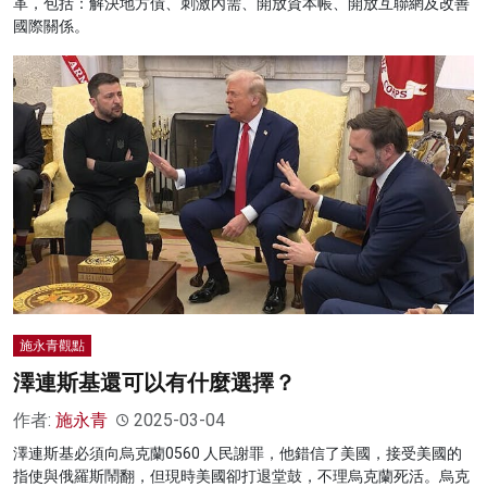
革，包括：解決地方債、刺激內需、開放資本帳、開放互聯網及改善
國際關係。
施永青觀點
澤連斯基還可以有什麼選擇？
作者:
施永青
2025-03-04
澤連斯基必須向烏克蘭0560 人民謝罪，他錯信了美國，接受美國的
指使與俄羅斯鬧翻，但現時美國卻打退堂鼓，不理烏克蘭死活。烏克