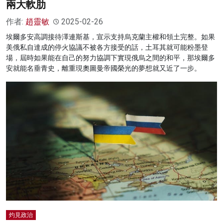
兩大軟肋
作者:
趙靈敏
2025-02-26
埃爾多安高調接待澤連斯基，宣示支持烏克蘭主權和領土完整。如果
美俄私自達成的停火協議不被各方接受的話，土耳其就可能粉墨登
場，屆時如果能在自己的努力協調下實現俄烏之間的和平，那埃爾多
安就能名垂青史，離重現奧圖曼帝國榮光的夢想就又近了一步。
灼見政治