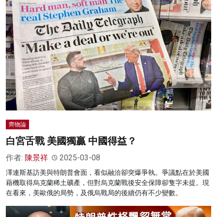
齊物論
白宮舌戰 美國獨贏 中國得益？
作者:
陳景祥
2025-03-08
澤連斯基訪美與特朗普會面，看似融洽卻突爆爭執。爭議點在於美國
藉機取得烏克蘭稀土礦產，但對烏克蘭戰後安全保障卻隻字未提。現
在看來，美歐俄的局勢，及俄烏戰局的後續仍有不少變數。