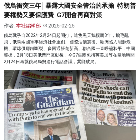
俄烏衝突三年│暴露大國安全管治的承擔 特朗普
要權勢又要保護費 G7開會再商對策
作者:
本社編輯部
2025-02-25
俄烏戰爭自2022年2月24日起開打，這隻黑天鵝撲騰3年，鵝毛亂
飛，俄烏兩國軍事經濟社會重創、國際油價震盪、歐洲陷入能源危
機、環球供應鏈斷裂、多國通脹創新高。聯合國一直呼籲和平，中國
聲援，2月18日美俄閉門互動後，今G7集團包括英美加等在當地時間
2月24日再就俄烏局勢進行電話會議，冀能破局。