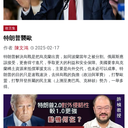
敢言集
特朗普襲歐
作者:
陳文鴻
2025-02-17
特朗普解決烏戰是把烏克蘭出賣，如同波蘭當年之被分割。俄羅斯應
該接受，更會得寸進尺，爭取更大的利益和安全保障。美國要拿烏克
蘭稀土資源來抵償軍援支出，主要是向外交代，也未必可以成事。特
朗普的目的只是速戰速決，去掉烏戰的負擔（政治與軍費），打擊歐
盟，打擊拜登所屬的民主黨（上溯至奧巴馬、克林頓）勢力，一舉多
得。