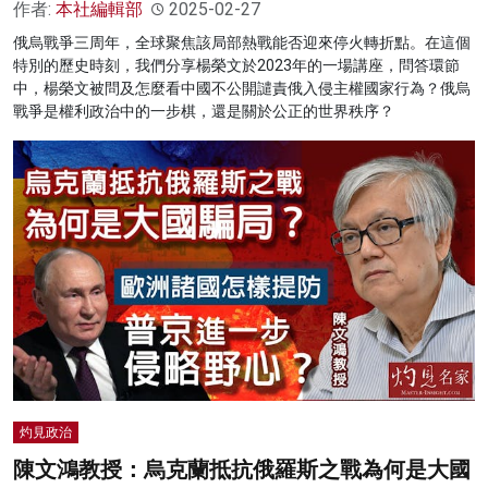
作者:
本社編輯部
2025-02-27
俄烏戰爭三周年，全球聚焦該局部熱戰能否迎來停火轉折點。在這個
特別的歷史時刻，我們分享楊榮文於2023年的一場講座，問答環節
中，楊榮文被問及怎麼看中國不公開譴責俄入侵主權國家行為？俄烏
戰爭是權利政治中的一步棋，還是關於公正的世界秩序？
灼見政治
陳文鴻教授：烏克蘭抵抗俄羅斯之戰為何是大國