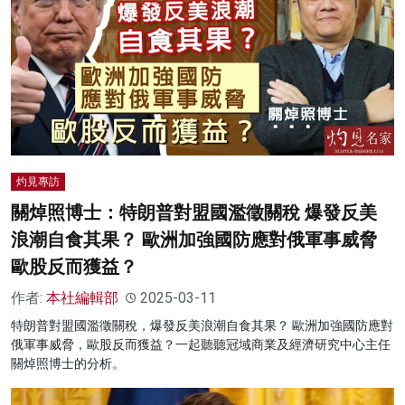
灼見專訪
關焯照博士：特朗普對盟國濫徵關稅 爆發反美
浪潮自食其果？ 歐洲加強國防應對俄軍事威脅
歐股反而獲益？
作者:
本社編輯部
2025-03-11
特朗普對盟國濫徵關稅，爆發反美浪潮自食其果？ 歐洲加強國防應對
俄軍事威脅，歐股反而獲益？一起聽聽冠域商業及經濟研究中心主任
關焯照博士的分析。