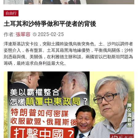
自由行
土耳其和沙特爭做和平使者的背後
作者:
張翠容
2025-02-25
澤連斯基訪安卡拉，突顯土國斡旋俄烏衝突角色。土、沙均以調停者
姿態介入，各有盤算。土耳其藉黑海地緣優勢，平衡俄烏關係；沙特
則憑藉與俄、美關係，在利雅德主辦和談。兩國皆以巴勒斯坦問題為
籌碼，最終追求自身利益最大化。