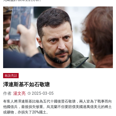
敢說亮話
澤連斯基不如石敬瑭
作者:
湯文亮
2025-03-05
有客人將澤連斯基比喻為五代十國後晉石敬瑭，兩人皆為了戰事而向
他國借兵，最後損失慘重。烏克蘭不但要賠償美國過萬億美元的稀土
或礦物，亦損失了20%國土。