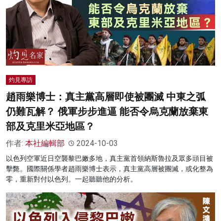
灼見專訪
趙雨樂博士：真主黨高層即使被團滅 中東之弧
仍難瓦解？ 俄軍步步進逼 能否令烏克蘭放棄東
部及克里米亞地區？
作者:
本社編輯部
2024-10-03
以色列空軍近日空襲黎巴嫩多地，真主黨首領納斯魯拉及眾多頭目被
擊斃。國際關係學者趙雨樂博士表示，真主黨高層被團滅，或化整為
零，重新對付以色列。一起聽聽他的分析。