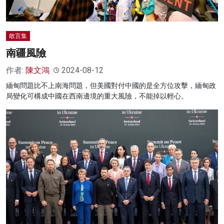
敢言集
南疆風險
作者:
陳文鴻
2024-08-12
緬甸問題比不上南海問題，但美國對付中國的是全方位攻擊，緬甸政
局變化可構成中國在西南邊境的重大風險，不能掉以輕心。