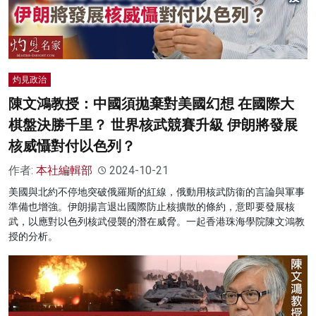
灼見政治
陳文鴻教授：中國須拋棄對美國幻想 在國際大
棋盤決勝千里？ 世界核武競賽升級 伊朗將發展
核威懾對付以色列？
作者:
本社編輯部
2024-10-21
美國與北約不停地突破俄羅斯的紅線，俄動用核武防衞的言論與軍事
準備也增強。伊朗揚言退出國際防止核擴散的條約，意即要發展核
武，以應對以色列核武侵襲的潛在威脅。一起香港珠海學院陳文鴻教
授的分析。