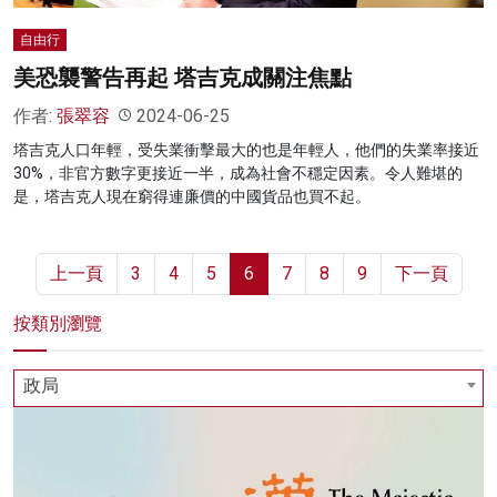
自由行
美恐襲警告再起 塔吉克成關注焦點
作者:
張翠容
2024-06-25
塔吉克人口年輕，受失業衝擊最大的也是年輕人，他們的失業率接近
30%，非官方數字更接近一半，成為社會不穩定因素。令人難堪的
是，塔吉克人現在窮得連廉價的中國貨品也買不起。
上一頁
3
4
5
6
7
8
9
下一頁
按類別瀏覽
政局