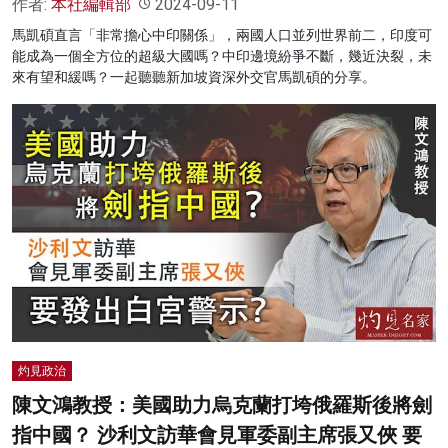
作者:
本社編輯部
2024-09-11
馬凱碩直言「非常擔心中印關係」，兩國人口並列世界前二，印度可
能成為一個全方位的超級大國嗎？中印邊境紛爭不斷，幾近決裂，未
來有望和緩嗎？一起聽聽新加坡資深外交官馬凱碩的分享。
灼見政治
陳文鴻教授：美國助力烏克蘭打垮俄羅斯後將劍
指中國？ 沙利文訪華會見軍委副主席張又俠 要