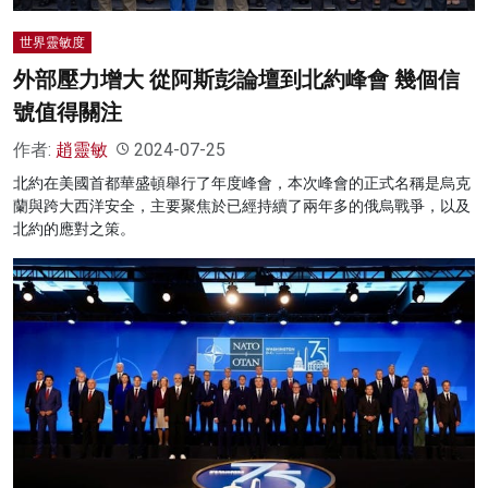
世界靈敏度
外部壓力增大 從阿斯彭論壇到北約峰會 幾個信
號值得關注
作者:
趙靈敏
2024-07-25
北約在美國首都華盛頓舉行了年度峰會，本次峰會的正式名稱是烏克
蘭與跨大西洋安全，主要聚焦於已經持續了兩年多的俄烏戰爭，以及
北約的應對之策。