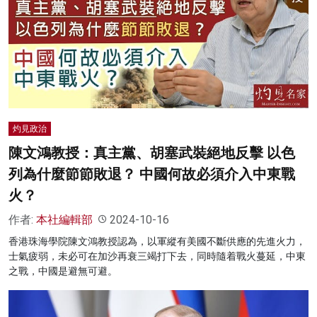
灼見政治
陳文鴻教授：真主黨、胡塞武裝絕地反擊 以色
列為什麼節節敗退？ 中國何故必須介入中東戰
火？
作者:
本社編輯部
2024-10-16
香港珠海學院陳文鴻教授認為，以軍縱有美國不斷供應的先進火力，
士氣疲弱，未必可在加沙再衰三竭打下去，同時隨着戰火蔓延，中東
之戰，中國是避無可避。