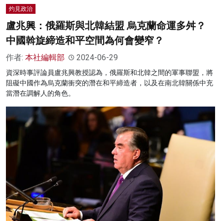
灼見政治
盧兆興：俄羅斯與北韓結盟 烏克蘭命運多舛？
中國斡旋締造和平空間為何會變窄？
作者:
本社編輯部
2024-06-29
資深時事評論員盧兆興教授認為，俄羅斯和北韓之間的軍事聯盟，將
阻礙中國作為烏克蘭衝突的潛在和平締造者，以及在南北韓關係中充
當潛在調解人的角色。