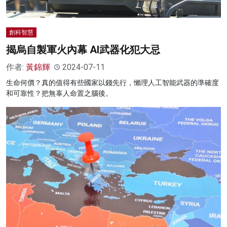
創科智慧
揭烏自製軍火內幕 AI武器化犯大忌
作者:
黃錦輝
2024-07-11
生命何價？真的值得有些國家以錢先行，懶理人工智能武器的準確度
和可靠性？把無辜人命置之腦後。