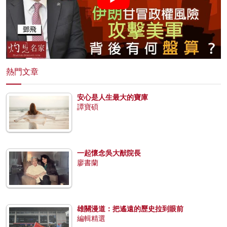
熱門文章
安心是人生最大的寶庫
譚寶碩
一起懷念吳大猷院長
廖書蘭
雄關漫道：把遙遠的歷史拉到眼前
編輯精選