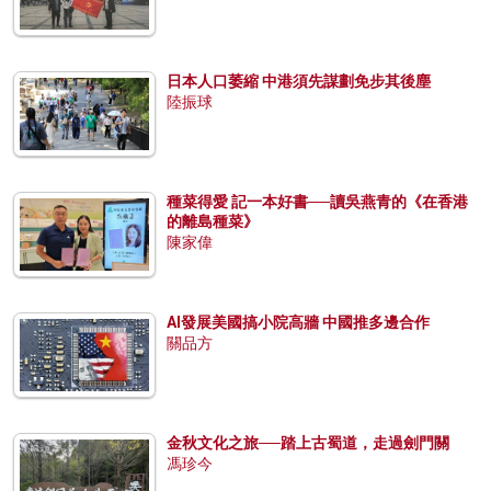
日本人口萎縮 中港須先謀劃免步其後塵
陸振球
種菜得愛 記一本好書──讀吳燕青的《在香港
的離島種菜》
陳家偉
AI發展美國搞小院高牆 中國推多邊合作
關品方
金秋文化之旅──踏上古蜀道，走過劍門關
馮珍今