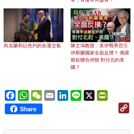
烏克蘭和以色列的命運交集
陳文鴻教授：美伊戰爭恐引
伊斯蘭國家全面反撲？ 俄羅
斯欲聯合伊朗 對付北約美
國？
Facebook
WhatsApp
WeChat
Email
LinkedIn
Line
X
PrintFriendl
C
Share
Li