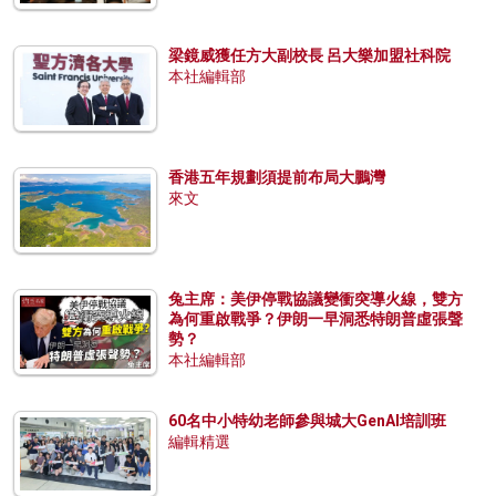
梁鏡威獲任方大副校長 呂大樂加盟社科院
本社編輯部
香港五年規劃須提前布局大鵬灣
來文
兔主席：美伊停戰協議變衝突導火線，雙方
為何重啟戰爭？伊朗一早洞悉特朗普虛張聲
勢？
本社編輯部
60名中小特幼老師參與城大GenAI培訓班
編輯精選