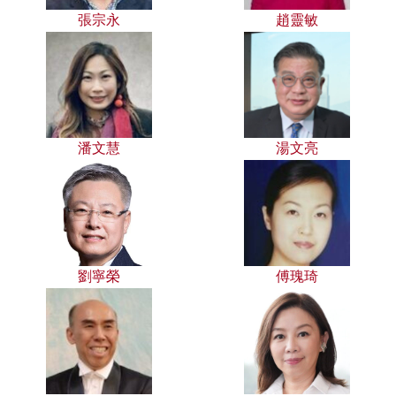
張宗永
趙靈敏
潘文慧
湯文亮
劉寧榮
傅瑰琦