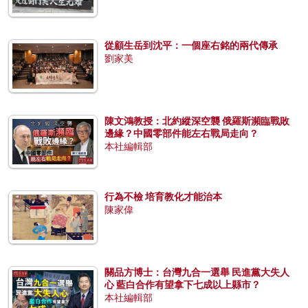
從顧生岳到沈平：一個座右銘的兩代傳承
劉家美
陳文鴻教授：北約縱深空襲 俄羅斯瀕臨戰敗
邊緣？中國零部件能左右戰局走向？
本社編輯部
行為不檢 培育教化才能治本
陳家偉
關品方博士：台灣九合一選舉 民進黨大失人
心 藍白合作有望拿下七成以上縣市？
本社編輯部