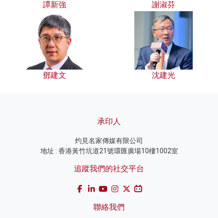
譚新強
謝淑芬
鄧建文
沈建光
承印人
灼見名家傳媒有限公司
地址 : 香港黃竹坑道21號環匯廣場10樓1002室
追蹤我們的社交平台
聯絡我們