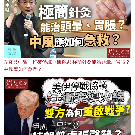
左常波中醫：打破傳統中醫迷思 極簡針灸能治頭暈、胃脹？
中風應如何急救？