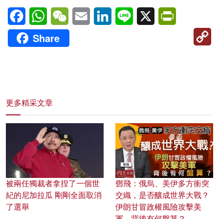
Facebook
WhatsApp
WeChat
Email
LinkedIn
Line
X
PrintFriendl
C
Share
Li
更多精采文章
被兩任獨裁者拿捏了一個世
鄧飛：俄烏、美伊多方衝突
紀的尼加拉瓜 剛剛全面取消
交織，是否釀成世界大戰？
了選舉
伊朗甘冒政權風險攻擊美
軍，背後有何盤算？