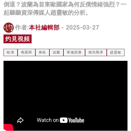
倒退？波蘭為首東歐國家為何反俄情緒強烈？一
名家榜
起聽聽資深傳媒人趙靈敏的分析。
灼見活動
作者:
本社編輯部
- 2025-03-27
關於我們
灼見視頻
歐洲
俄羅斯
東歐
波蘭
軍備競賽
俄烏戰爭
趙靈敏