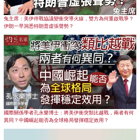
兔主席：美伊停戰協議變衝突導火線，雙方為何重啟戰爭？
伊朗一早洞悉特朗普虛張聲勢？
國際關係學者孔永樂博士：將美伊衝突類比越戰，兩者有何
異同？中國崛起能否為全球格局發揮穩定效用？