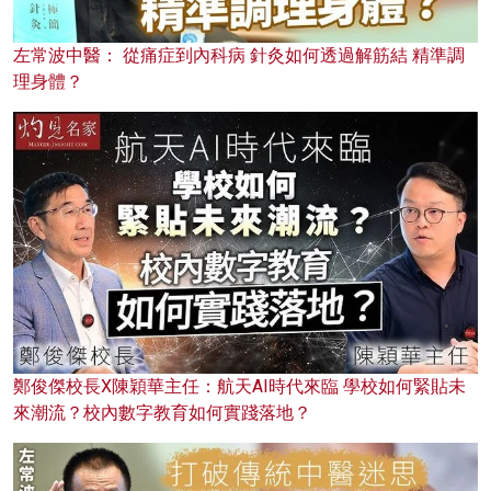
左常波中醫： 從痛症到內科病 針灸如何透過解筋結 精準調
理身體？
鄭俊傑校長X陳穎華主任：航天AI時代來臨 學校如何緊貼未
來潮流？校內數字教育如何實踐落地？