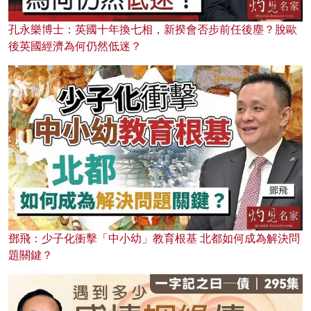
孔永樂博士：英國十年換七相，新揆會否步前任後塵？脫歐
後英國經濟為何仍然低迷？
鄧飛：少子化衝擊「中小幼」教育根基 北都如何成為解決問
題關鍵？