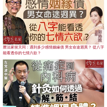
曆法家侯天同：遇到多少感情姻緣債 男女命途迥異？ 從八字
能看透你的七情六欲？