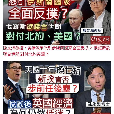
陳文鴻教授：美伊戰爭恐引伊斯蘭國家全面反撲？ 俄羅斯欲
聯合伊朗 對付北約美國？