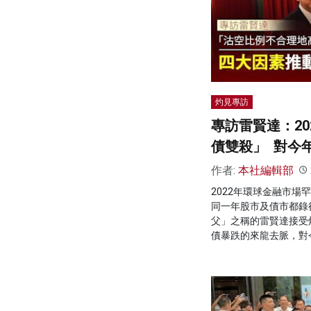
灼見專訪
專訪雷賢達：20
債雙殺」 對今
作者:
本社編輯部
2022年環球金融市場
同一年股市及債市都錄
父」之稱的雷賢達接受
債暴跌的來龍去脈，對