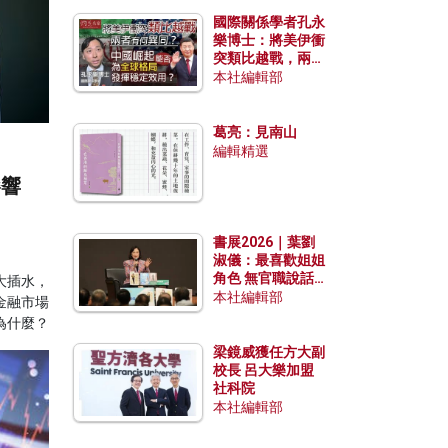
國際關係學者孔永
樂博士：將美伊衝
突類比越戰，兩者
有何異同？中國崛
本社編輯部
起能否為全球格局
發揮穩定效用？
葛亮：見南山
編輯精選
影響
書展2026｜葉劉
淑儀：最喜歡姐姐
角色 無官職說話
大插水，
包袱少
本社編輯部
金融市場
為什麼？
梁鏡威獲任方大副
校長 呂大樂加盟
社科院
本社編輯部