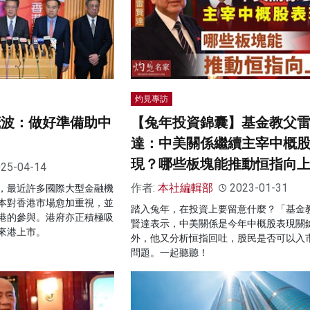
灼見專訪
茂波：做好準備助中
【兔年投資錦囊】基金教父
達：中美關係繼續主宰中概
現？哪些板塊能推動恒指向
25-04-14
作者:
本社編輯部
2023-01-31
，最近許多國際大型金融機
本對香港市場愈加重視，並
踏入兔年，在投資上要留意什麼？「基金
港的參與。港府亦正積極吸
賢達表示，中美關係是今年中概股表現關
來港上市。
外，他又分析恒指回吐，股民是否可以入
問題。一起聽聽！