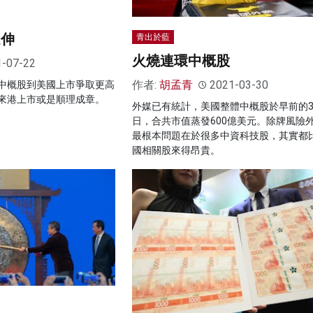
延伸
青出於藍
火燒連環中概股
1-07-22
作者:
胡孟青
2021-03-30
中概股到美國上市爭取更高
來港上市或是順理成章。
外媒已有統計，美國整體中概股於早前的
日，合共市值蒸發600億美元。除牌風險
最根本問題在於很多中資科技股，其實都
國相關股來得昂貴。