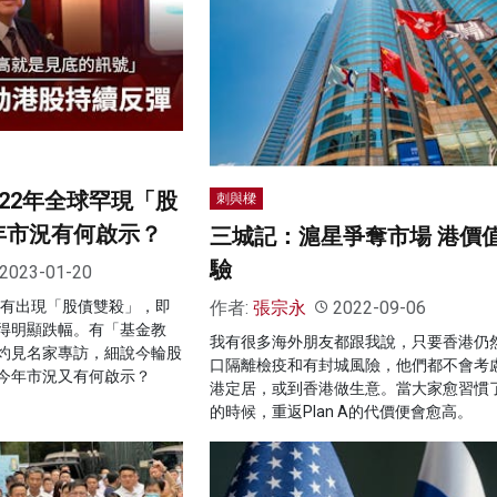
22年全球罕現「股
刺與樑
年市況有何啟示？
三城記：滬星爭奪市場 港價
驗
2023-01-20
作者:
張宗永
2022-09-06
罕有出現「股債雙殺」，即
得明顯跌幅。有「基金教
我有很多海外朋友都跟我說，只要香港仍
灼見名家專訪，細說今輪股
口隔離檢疫和有封城風險，他們都不會考
今年市況又有何啟示？
港定居，或到香港做生意。當大家愈習慣了Pl
的時候，重返Plan A的代價便會愈高。