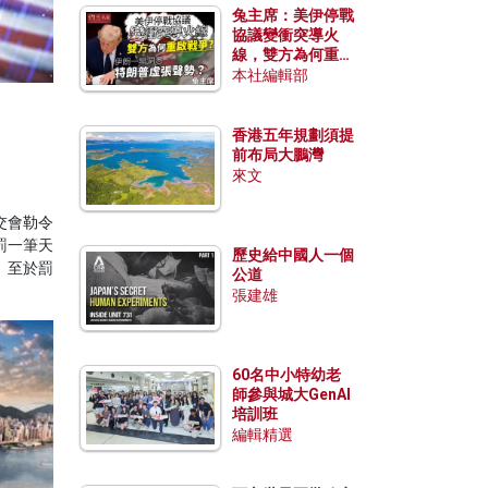
兔主席：美伊停戰
協議變衝突導火
線，雙方為何重啟
戰爭？伊朗一早洞
本社編輯部
悉特朗普虛張聲
勢？
香港五年規劃須提
前布局大鵬灣
來文
交會勒令
罰一筆天
歷史給中國人一個
。至於罰
公道
張建雄
60名中小特幼老
師參與城大GenAI
培訓班
編輯精選