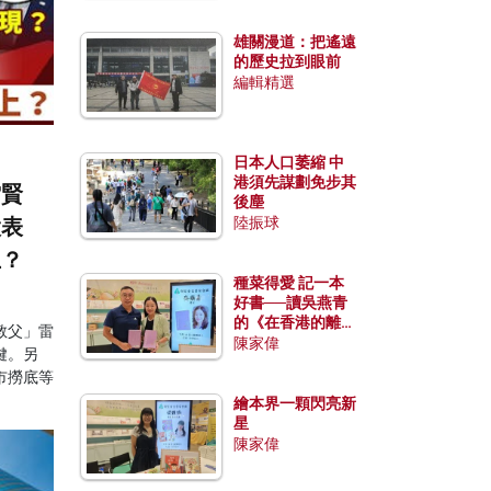
雄關漫道：把遙遠
的歷史拉到眼前
編輯精選
日本人口萎縮 中
港須先謀劃免步其
雷賢
後塵
股表
陸振球
上？
種菜得愛 記一本
好書──讀吳燕青
的《在香港的離島
教父」雷
種菜》
陳家偉
鍵。另
市撈底等
繪本界一顆閃亮新
星
陳家偉