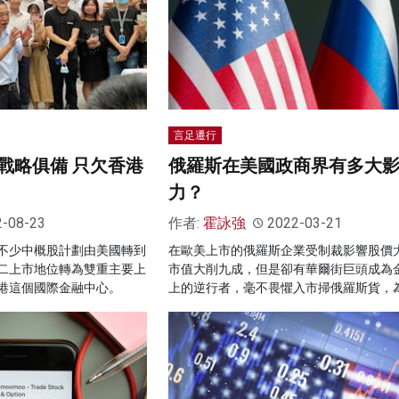
言足遷行
戰略俱備 只欠香港
俄羅斯在美國政商界有多大
力？
2-08-23
作者:
霍詠強
2022-03-21
不少中概股計劃由美國轉到
在歐美上市的俄羅斯企業受制裁影響股價
二上市地位轉為雙重主要上
市值大削九成，但是卻有華爾街巨頭成為
港這個國際金融中心。
上的逆行者，毫不畏懼入市掃俄羅斯貨，