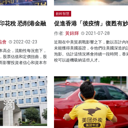
創科智慧
印花稅 恐削港金融
促進香港「後疫情」復甦有
作者:
黃錦輝
2021-07-28
協會
2022-02-23
近期在中美貿易戰影響之下，數以百計內
未能獲得美國簽證，令他們往美國深造的
本高企，流動性每況愈下，
泡影。估計這情況將會持續一段時間，香
，股票估值和定價扭曲，股
校可以趁機吸納這些人才。
而影響投資者信心和資本市