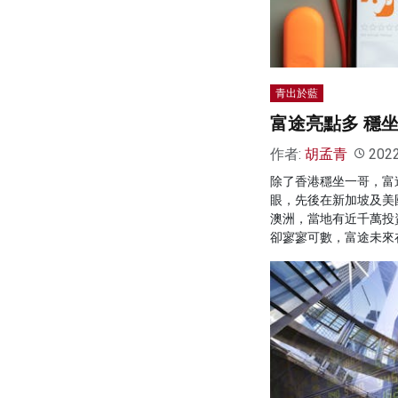
青出於藍
富途亮點多 穩
作者:
胡孟青
202
除了香港穩坐一哥，富
眼，先後在新加坡及美
澳洲，當地有近千萬投
卻寥寥可數，富途未來