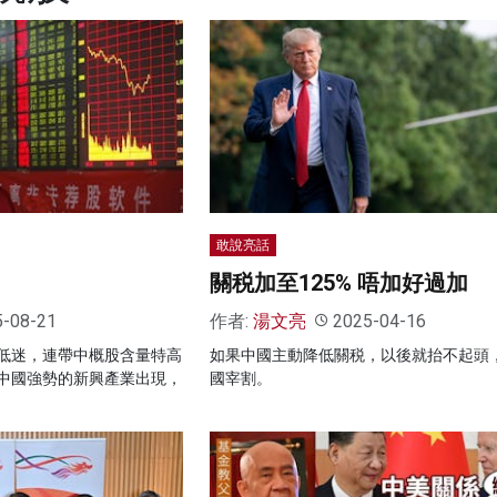
敢說亮話
關税加至125% 唔加好過加
5-08-21
作者:
湯文亮
2025-04-16
低迷，連帶中概股含量特高
如果中國主動降低關税，以後就抬不起頭
中國強勢的新興產業出現，
國宰割。