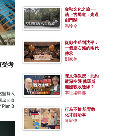
金秋文化之旅──
踏上古蜀道，走過
劍門關
馮珍今
從顧生岳到沈平：
一個座右銘的兩代
傳承
劉家美
值受考
陳文鴻教授：北約
縱深空襲 俄羅斯
瀕臨戰敗邊緣？中
國零部件能左右戰
本社編輯部
然堅持入
局走向？
慮返回香
an B
行為不檢 培育教
化才能治本
陳家偉