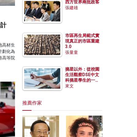
西方世界兩批政客
張建雄
妙計
市區再生局範式實
現真正的市區重建
地高材生
3.0
計劃化為
張量童
港高等院
摘星以外：從校園
生活觀察DSE中文
科摘星學生的一點
特質
來文
推薦作家