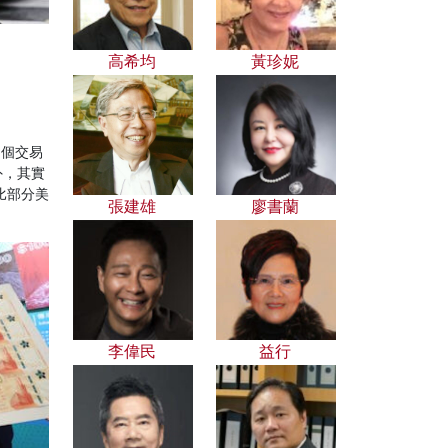
高希均
黃珍妮
3個交易
外，其實
比部分美
張建雄
廖書蘭
李偉民
益行