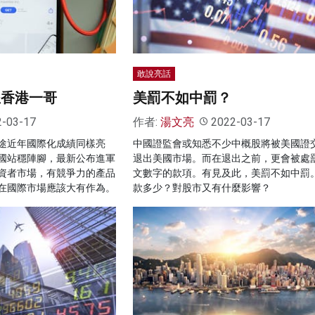
敢說亮話
坐香港一哥
美罰不如中罰？
2-03-17
作者:
湯文亮
2022-03-17
途近年國際化成績同樣亮
中國證監會或知悉不少中概股將被美國證
國站穩陣腳，最新公布進軍
退出美國市場。而在退出之前，更會被處
資者市場，有競爭力的產品
文數字的款項。有見及此，美罰不如中罰
在國際市場應該大有作為。
款多少？對股市又有什麼影響？