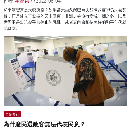
作者:
霍詠強
2022-06-04
和平演變真是大勢所趨？如果當天由戈爾巴喬夫領導的蘇聯仍未被瓦
解，而是建立了繁盛的民主國度；非洲之春沒有變成非洲之冬；以及
世界不是出現幾乎無休止的戰亂，或者真的會相信美好的和平年代就
此降臨。
言足遷行
為什麼民選政客無法代表民意？