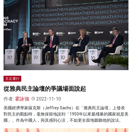
言足遷行
從雅典民主論壇的爭議場面說起
作者:
霍詠強
2022-11-10
美國經濟學家薩克斯（Jeffrey Sachs）在「雅典民主論壇」上發表
對民主的觀點時，毫無保留地說到「1950年以來最殘暴的國家就是美
國」。作為中國人，與其感到心涼，不如更全面地聽聽他的說法。