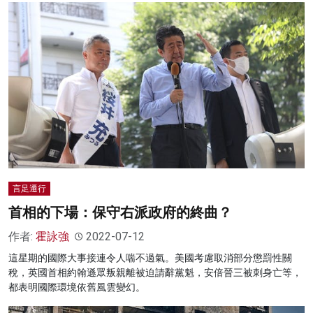
言足遷行
首相的下場：保守右派政府的終曲？
作者:
霍詠強
2022-07-12
這星期的國際大事接連令人喘不過氣。美國考慮取消部分懲罰性關
稅，英國首相約翰遜眾叛親離被迫請辭黨魁，安倍晉三被刺身亡等，
都表明國際環境依舊風雲變幻。