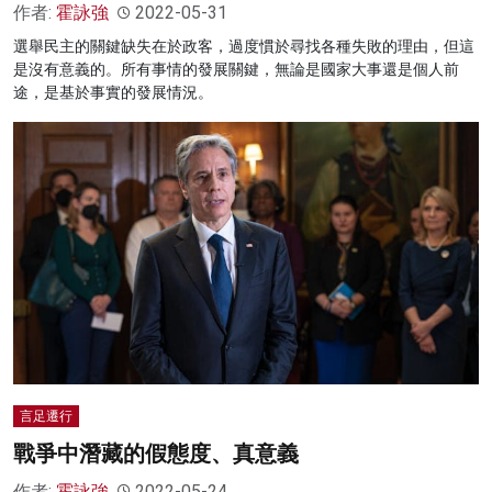
作者:
霍詠強
2022-05-31
選舉民主的關鍵缺失在於政客，過度慣於尋找各種失敗的理由，但這
是沒有意義的。所有事情的發展關鍵，無論是國家大事還是個人前
途，是基於事實的發展情況。
言足遷行
戰爭中潛藏的假態度、真意義
作者:
霍詠強
2022-05-24