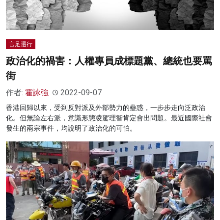
言足遷行
政治化的禍害：人權專員成標題黨、總統也要罵
街
作者:
霍詠強
2022-09-07
香港回歸以來，受到反對派及外部勢力的蠱惑，一步步走向泛政治
化。但無論左右派，意識形態凌駕理智肯定會出問題。最近國際社會
發生的兩宗事件，均說明了政治化的可怕。