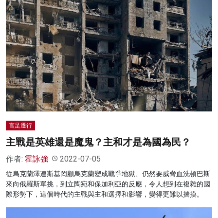
言足遷行
主戰是英雄還是魔鬼？主和才是為國為民？
作者:
霍詠強
2022-07-05
從烏克蘭澤連斯基罔顧烏克蘭變成戰爭地獄、仍然要威脅血洗頓巴斯
來向俄羅斯單挑，到立陶宛和保加利亞的反應，令人想到在複雜的國
際形勢下，這個時代的主戰與主和選擇和影響，變得更難以揣摸。