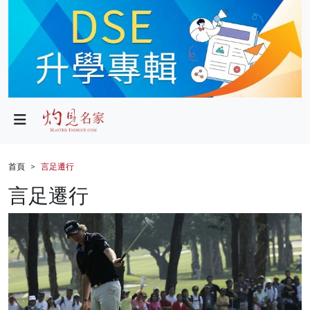
政局
教育
文化
財經
首頁
言足遷行
生活
言足遷行
健康
商業
科技
影片