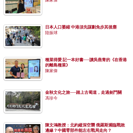
陳家偉
日本人口萎縮 中港須先謀劃免步其後塵
陸振球
種菜得愛 記一本好書──讀吳燕青的《在香港
的離島種菜》
陳家偉
金秋文化之旅──踏上古蜀道，走過劍門關
馮珍今
陳文鴻教授：北約縱深空襲 俄羅斯瀕臨戰敗
邊緣？中國零部件能左右戰局走向？