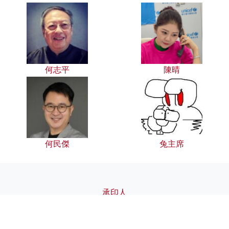
何志平
陳晴
何民傑
兔主席
承印人
灼見名家傳媒有限公司
地址 : 香港黃竹坑道21號環匯廣場10樓1002室