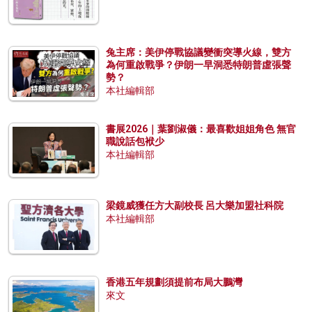
兔主席：美伊停戰協議變衝突導火線，雙方
為何重啟戰爭？伊朗一早洞悉特朗普虛張聲
勢？
本社編輯部
書展2026｜葉劉淑儀：最喜歡姐姐角色 無官
職說話包袱少
本社編輯部
梁鏡威獲任方大副校長 呂大樂加盟社科院
本社編輯部
香港五年規劃須提前布局大鵬灣
來文