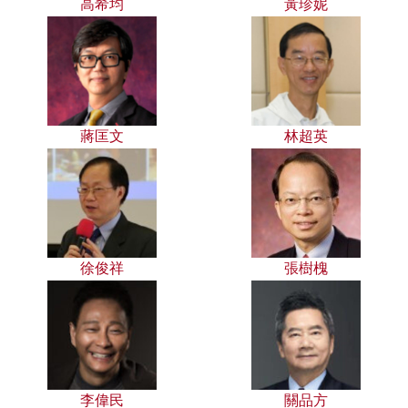
高希均
黃珍妮
蔣匡文
林超英
徐俊祥
張樹槐
李偉民
關品方