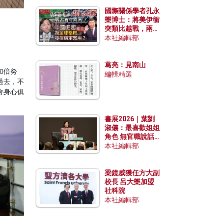
國際關係學者孔永
樂博士：將美伊衝
突類比越戰，兩者
有何異同？中國崛
本社編輯部
起能否為全球格局
發揮穩定效用？
葛亮：見南山
加倍努
編輯精選
過去，不
會身心俱
書展2026｜葉劉
淑儀：最喜歡姐姐
角色 無官職說話
包袱少
本社編輯部
梁鏡威獲任方大副
校長 呂大樂加盟
社科院
本社編輯部