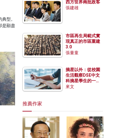
西方世界兩批政客
張建雄
的典型。
卻是顯盡
市區再生局範式實
現真正的市區重建
3.0
張量童
摘星以外：從校園
生活觀察DSE中文
科摘星學生的一點
特質
來文
推薦作家