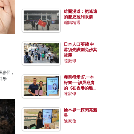
雄關漫道：把遙遠
的歷史拉到眼前
編輯精選
日本人口萎縮 中
港須先謀劃免步其
後塵
陸振球
張惠侶，
種菜得愛 記一本
共學，
好書──讀吳燕青
。
的《在香港的離島
種菜》
陳家偉
繪本界一顆閃亮新
星
陳家偉