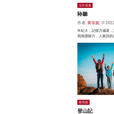
法外逍遙
聆聽
作者:
黃珍妮
202
年紀大，記憶力減退，
我保護能力，人家說的
教育眼
登山記