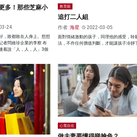
更多！那些芝麻小
教育眼
追打二人組
03-24
作者:
海星
2022-03-05
好，敗都敗在人身上。想想
面對情緒激動的孩子，同理他的感受，聆
記者問維珍企業的李察·布
法，不作任何價值判斷，才能讓孩子冷靜
連着說「人，人，人」3個
心寬自在
做夫妻要懂得睇臉色？