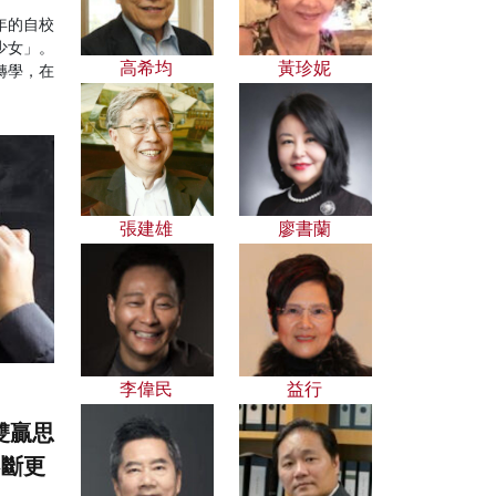
年的自校
少女」。
高希均
黃珍妮
轉學，在
張建雄
廖書蘭
李偉民
益行
雙贏思
不斷更