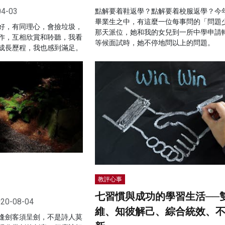
04-03
點解要着鞋返學？點解要着校服返學？今
畢業生之中，有這麼一位每事問的「問題
好，有同理心，會撿垃圾，
那天派位，她和我的女兒到一所中學申請
作，互相欣賞和聆聽，我看
等候面試時，她不停地問以上的問題。
成長歷程，我也感到滿足。
教評心事
七習慣與成功的學習生活──
20-08-04
維、知彼解己、綜合統效、
逢劍客須呈劍，不是詩人莫