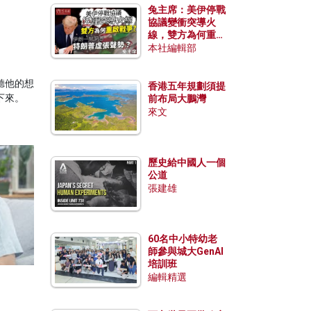
兔主席：美伊停戰
協議變衝突導火
線，雙方為何重啟
戰爭？伊朗一早洞
本社編輯部
悉特朗普虛張聲
勢？
聽他的想
香港五年規劃須提
下來。
前布局大鵬灣
來文
歷史給中國人一個
公道
張建雄
60名中小特幼老
師參與城大GenAI
培訓班
編輯精選