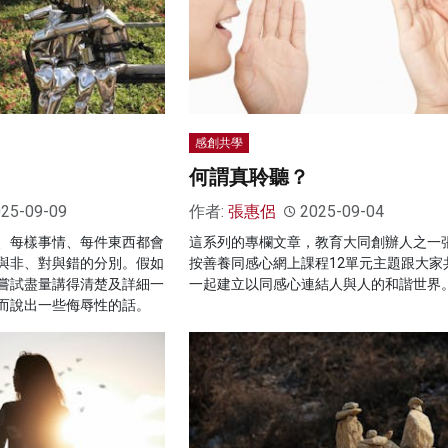
感創共學
何謂真聆聽？
25-09-09
作者:
張惠侶
2025-09-04
、每樣事情、每件東西都會
這系列的專欄文章，教育大同創辦人之一
與非、對與錯的分別。假如
按善養同感心網上課程12單元主題跟大家
嘗試盡量講得清楚及詳細一
一起建立以同感心連結人與人的和諧世界
而說出一些侮辱性的話。