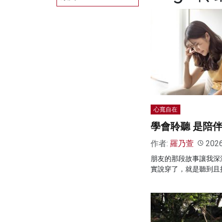
心寬自在
學會聆聽 是陪
作者:
羅乃萱
202
朋友的那段故事讓我深
實說穿了，就是聽到且