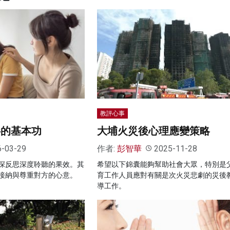
教評心事
伴的基本功
大埔火災後心理應變策略
6-03-29
作者:
彭智華
2025-11-28
深反思深度聆聽的果效。其
希望以下錦囊能夠幫助社會大眾，特別是
接納與尊重對方的心意。
育工作人員應對有關是次火災悲劇的災後
導工作。