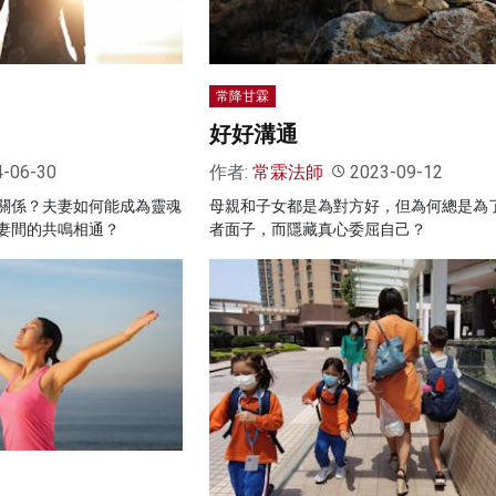
常降甘霖
好好溝通
4-06-30
作者:
常霖法師
2023-09-12
關係？夫妻如何能成為靈魂
母親和子女都是為對方好，但為何總是為
妻間的共鳴相通？
者面子，而隱藏真心委屈自己？