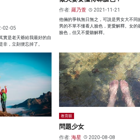
作者:
羅乃萱
2021-11-21
他倆的爭執無日無之，可說是男女大不同
男的不單不懂看人臉色，更愛解釋。女的
2-02-05
臉色，但又不愛聽解釋。
其實是老天爺給我最好的自
是非，立刻便忘掉了。
教育眼
問題少女
作者:
海星
2020-08-08