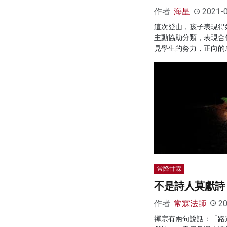
作者:
海星
2021-
這次登山，孩子表現得
主動協助分類，表現合
見學生的努力，正向的
常降甘霖
不是詩人莫獻詩
作者:
常霖法師
20
禪宗有兩句說話：「路