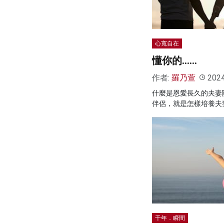
心寬自在
懂你的……
作者:
羅乃萱
202
什麼是恩愛長久的夫妻
伴侶，就是怎樣培養夫
千年．瞬間