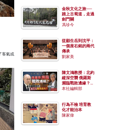
金秋文化之旅──
踏上古蜀道，走過
劍門關
馮珍今
從顧生岳到沈平：
一個座右銘的兩代
傳承
了客氣或
劉家美
陳文鴻教授：北約
縱深空襲 俄羅斯
瀕臨戰敗邊緣？中
國零部件能左右戰
本社編輯部
局走向？
行為不檢 培育教
化才能治本
陳家偉