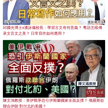
邱國光博士x潘詠儀校長：學習古文有何意義？ 粵語怎樣傳
承文言文之美？ 日常寫作如何應用？
陳文鴻教授：美伊戰爭恐引伊斯蘭國家全面反撲？ 俄羅斯欲
聯合伊朗 對付北約美國？