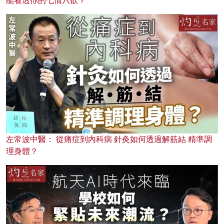
能看透你的七情六欲？
左常波中醫： 從痛症到內科病 針灸如何透過解筋結 精準調
理身體？