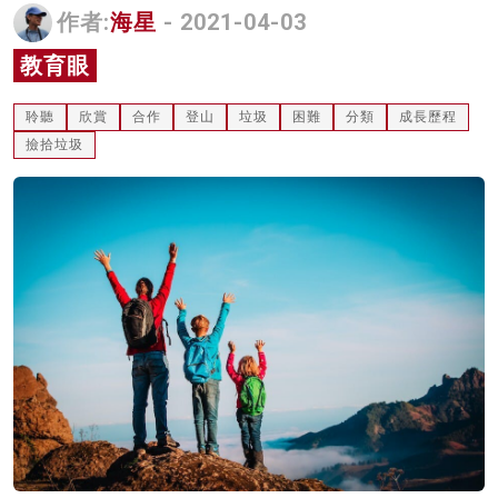
作者:
海星
- 2021-04-03
名家榜
教育眼
灼見活動
聆聽
欣賞
合作
登山
垃圾
困難
分類
成長歷程
關於我們
撿拾垃圾