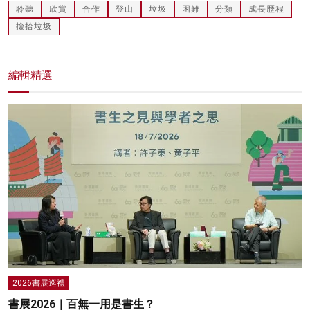
聆聽
欣賞
合作
登山
垃圾
困難
分類
成長歷程
撿拾垃圾
編輯精選
2026書展巡禮
書展2026｜百無一用是書生？