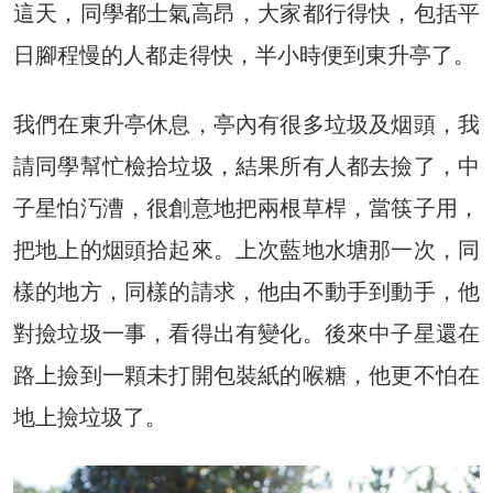
這天，同學都士氣高昂，大家都行得快，包括平
日腳程慢的人都走得快，半小時便到東升亭了。
我們在東升亭休息，亭內有很多垃圾及烟頭，我
請同學幫忙檢拾垃圾，結果所有人都去撿了，中
子星怕汅漕，很創意地把兩根草桿，當筷子用，
把地上的烟頭拾起來。上次藍地水塘那一次，同
樣的地方，同樣的請求，他由不動手到動手，他
對撿垃圾一事，看得出有變化。後來中子星還在
路上撿到一顆未打開包裝紙的喉糖，他更不怕在
地上撿垃圾了。