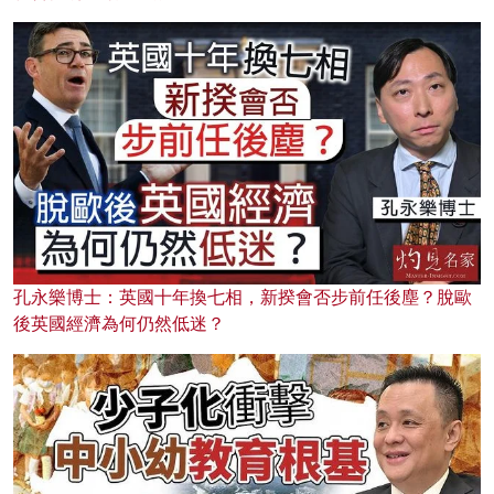
孔永樂博士：英國十年換七相，新揆會否步前任後塵？脫歐
後英國經濟為何仍然低迷？