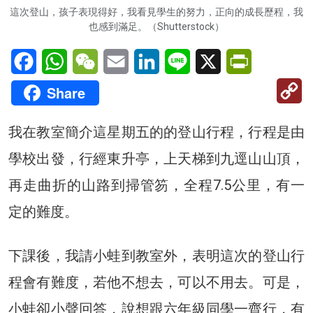
這次登山，孩子表現得好，我看見學生的努力，正向的成長歷程，我
也感到滿足。（Shutterstock）
Facebook
WhatsApp
WeChat
Email
LinkedIn
Line
X
PrintFriendl
C
Share
Li
我在教室簡介這星期五的的登山行程，行程是由
學校出發，行經東升亭，上天梯到九逕山山頂，
再走曲折的山路到掃管笏，全程7.5公里，有一
定的難度。
下課後，我請小蛙到教室外，表明這次的登山行
程會有難度，若他不想去，可以不用去。可是，
小蛙卻小聲回答，說想跟六年級同學一齊行，有