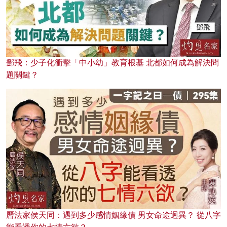
鄧飛：少子化衝擊「中小幼」教育根基 北都如何成為解決問
題關鍵？
曆法家侯天同：遇到多少感情姻緣債 男女命途迥異？ 從八字