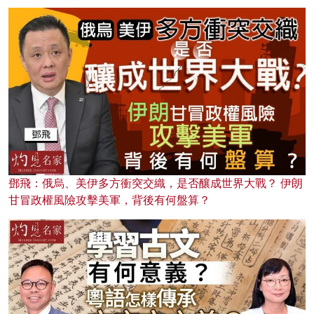
鄧飛：俄烏、美伊多方衝突交織，是否釀成世界大戰？ 伊朗
甘冒政權風險攻擊美軍，背後有何盤算？