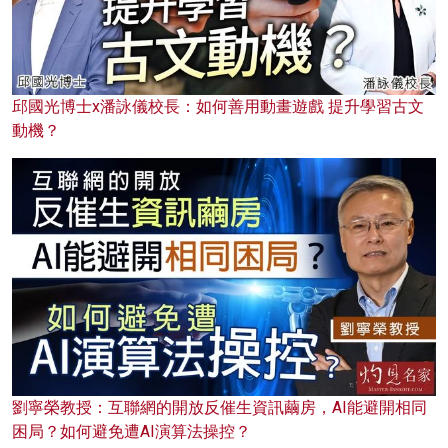
邱國光博士x潘詠儀校長：如何善用動畫遊戲 提升學習古文
動機？
劉寧榮教授：互聯網的開放反催生資訊繭房，AI能避開相同
困局？如何避免遭AI演算法操控？