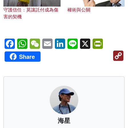
守護信任：莫讓託付成為傷
權術與公關
害的契機
Facebook
WhatsApp
WeChat
Email
LinkedIn
Line
X
PrintFriendl
C
Share
Li
海星