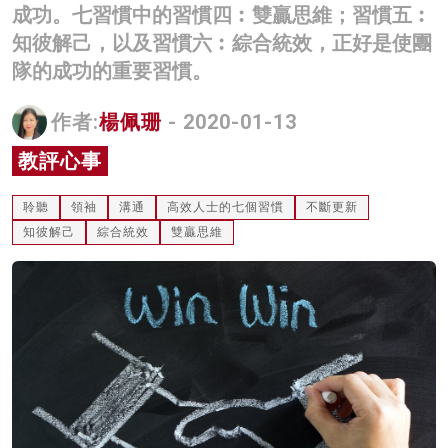
成功。七習慣中的習慣四︰雙贏思維；習慣五︰
名家榜
知彼解己，以及習慣六︰綜合統效，正好是使團
灼見活動
隊的成功的重要習慣。
關於我們
作者:
楊佩珊
- 2020-01-13
教評心事
聆聽
領袖
溝通
高效人士的七個習慣
不斷更新
知彼解己
綜合統效
雙贏思維