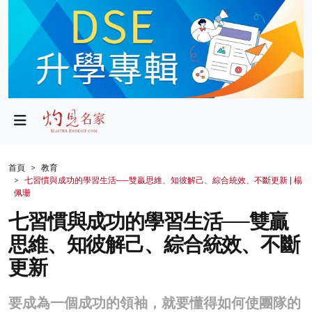
政局
教育
文化
財經
首頁
教育
七習慣與成功的學習生活──雙贏思維、知彼解己、綜合統效、不斷更新 | 楊
生活
佩珊
七習慣與成功的學習生活──雙贏
健康
思維、知彼解己、綜合統效、不斷
商業
更新
科技
要成為一個成功的領袖，就要懂得如何使團隊的
影片