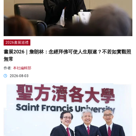
2026書展巡禮
書展2026｜詹朗林：念經拜佛可使人生順遂？不若如實觀照
無常
作者:
本社編輯部
2026-08-03