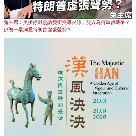
兔主席：美伊停戰協議變衝突導火線，雙方為何重啟戰爭？
伊朗一早洞悉特朗普虛張聲勢？