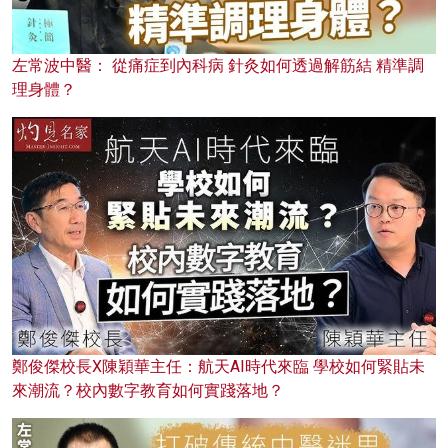
左常波中醫： 從痛症到內科病 針灸如何透過解筋結 精準調
理身體？
鄭俊傑校長X陳穎華主任：航天AI時代來臨 學校如何緊貼未
來潮流？校內數字教育如何實踐落地？