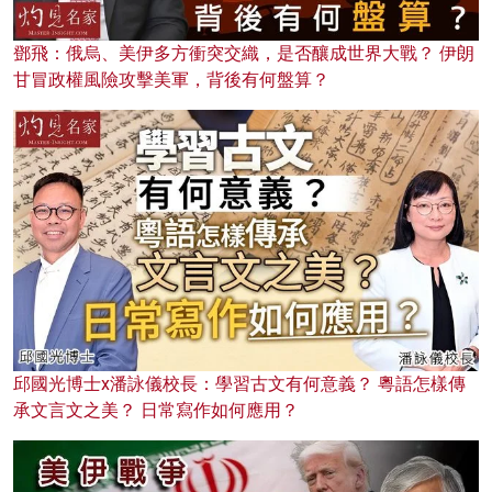
鄧飛：俄烏、美伊多方衝突交織，是否釀成世界大戰？ 伊朗
甘冒政權風險攻擊美軍，背後有何盤算？
邱國光博士x潘詠儀校長：學習古文有何意義？ 粵語怎樣傳
承文言文之美？ 日常寫作如何應用？