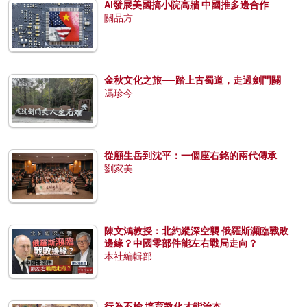
AI發展美國搞小院高牆 中國推多邊合作
關品方
金秋文化之旅──踏上古蜀道，走過劍門關
馮珍今
從顧生岳到沈平：一個座右銘的兩代傳承
劉家美
陳文鴻教授：北約縱深空襲 俄羅斯瀕臨戰敗
邊緣？中國零部件能左右戰局走向？
本社編輯部
行為不檢 培育教化才能治本