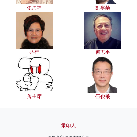
張灼祥
劉寧榮
益行
何志平
兔主席
伍俊飛
承印人