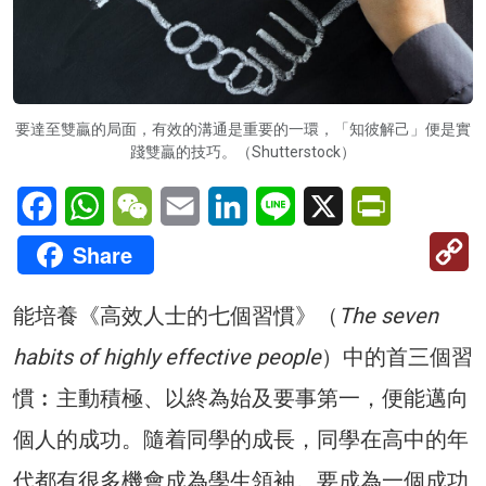
要達至雙贏的局面，有效的溝通是重要的一環，「知彼解己」便是實
踐雙贏的技巧。（Shutterstock）
Facebook
WhatsApp
WeChat
Email
LinkedIn
Line
X
PrintFriendl
C
Share
Li
能培養《高效人士的七個習慣》（
The seven
habits of highly effective people
）中的首三個習
慣︰主動積極、以終為始及要事第一，便能邁向
個人的成功。隨着同學的成長，同學在高中的年
代都有很多機會成為學生領袖。要成為一個成功