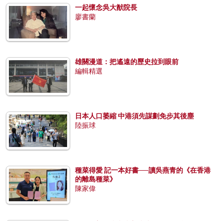
一起懷念吳大猷院長
廖書蘭
雄關漫道：把遙遠的歷史拉到眼前
編輯精選
日本人口萎縮 中港須先謀劃免步其後塵
陸振球
種菜得愛 記一本好書──讀吳燕青的《在香港
的離島種菜》
陳家偉