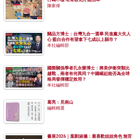
陳家偉
關品方博士：台灣九合一選舉 民進黨大失人
心 藍白合作有望拿下七成以上縣市？
本社編輯部
國際關係學者孔永樂博士：將美伊衝突類比
越戰，兩者有何異同？中國崛起能否為全球
格局發揮穩定效用？
本社編輯部
葛亮：見南山
編輯精選
書展2026｜葉劉淑儀：最喜歡姐姐角色 無官