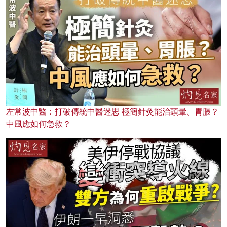
左常波中醫：打破傳統中醫迷思 極簡針灸能治頭暈、胃脹？
中風應如何急救？