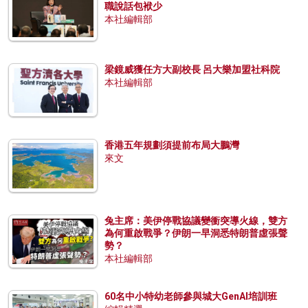
職說話包袱少
本社編輯部
梁鏡威獲任方大副校長 呂大樂加盟社科院
本社編輯部
香港五年規劃須提前布局大鵬灣
來文
兔主席：美伊停戰協議變衝突導火線，雙方
為何重啟戰爭？伊朗一早洞悉特朗普虛張聲
勢？
本社編輯部
60名中小特幼老師參與城大GenAI培訓班