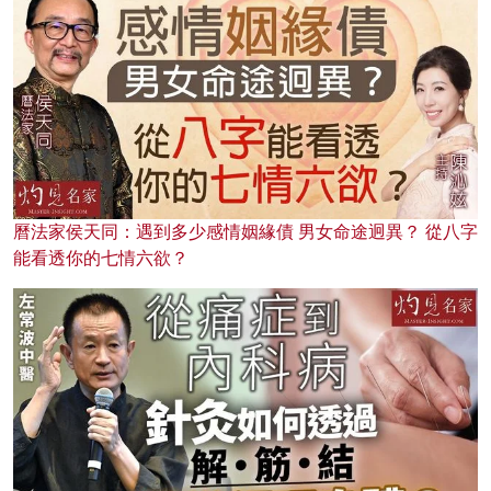
曆法家侯天同：遇到多少感情姻緣債 男女命途迥異？ 從八字
能看透你的七情六欲？