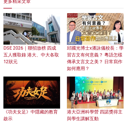
更多精采文章
DSE 2026｜聯招放榜 四成
邱國光博士x潘詠儀校長：學
五人獲取錄 港大、中大各取
習古文有何意義？ 粵語怎樣
12狀元
傳承文言文之美？ 日常寫作
如何應用？
《功夫女足》中隱藏的教育
港大亞洲科學營 四諾獎得主
啟示
與學生講解互動