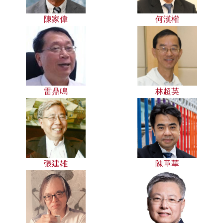
陳家偉
何漢權
雷鼎鳴
林超英
張建雄
陳章華