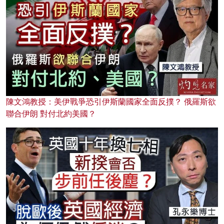
陳文鴻教授：美伊戰爭恐引伊斯蘭國家全面反撲？ 俄羅斯欲
聯合伊朗 對付北約美國？