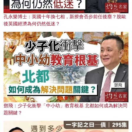
孔永樂博士：英國十年換七相，新揆會否步前任後塵？脫歐
後英國經濟為何仍然低迷？
鄧飛：少子化衝擊「中小幼」教育根基 北都如何成為解決問
題關鍵？