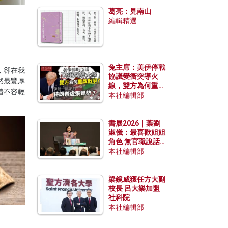
發揮穩定效用？
葛亮：見南山
編輯精選
兔主席：美伊停戰
，卻在我
協議變衝突導火
然最豐厚
線，雙方為何重啟
着不容輕
戰爭？伊朗一早洞
本社編輯部
悉特朗普虛張聲
勢？
書展2026｜葉劉
淑儀：最喜歡姐姐
角色 無官職說話
包袱少
本社編輯部
梁鏡威獲任方大副
校長 呂大樂加盟
社科院
本社編輯部