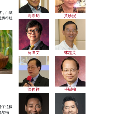
苔，白膩
高希均
黃珍妮
還覺得肚
蔣匡文
林超英
徐俊祥
張樹槐
除了這樣
溫地喝