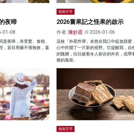
嶺南芬芳
的夜啼
2026嘗果記之怪果的啟示
6-01-08
作者:
陳妙霞
2026-01-06
同是夜啼，有受驚、食積、
這枚「外星炸彈」未曾在我口中綻放甜蜜
證，盲目用藥不僅無效，還
心中炸開了一片新的視野。它提醒我，自
的餽贈，往往披着令人卻步的外衣，或帶
褻的風骨。
嶺南芬芳