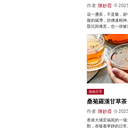
作者:
陳妙霞
202
這一盞茶，不是藥，卻
腹的膩滯，彷彿連精神
昏沉與倦意，也一併被
嶺南芬芳
桑菊羅漢甘草茶
作者:
陳妙霞
202
香港大埔宏福苑的一場
獸，吞噬着寧靜的日常