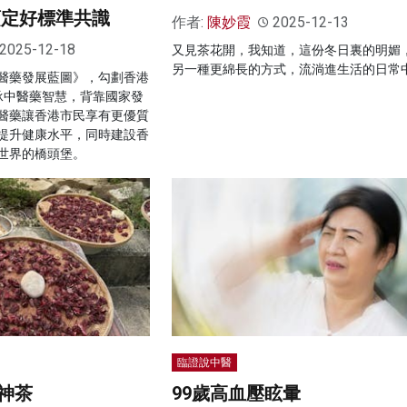
須定好標準共識
作者:
陳妙霞
2025-12-13
2025-12-18
又見茶花開，我知道，這份冬日裏的明媚
另一種更綿長的方式，流淌進生活的日常
醫藥發展藍圖》，勾劃香港
承中醫藥智慧，背靠國家發
醫藥讓香港市民享有更優質
提升健康水平，同時建設香
世界的橋頭堡。
臨證說中醫
神茶
99歲高血壓眩暈