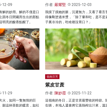
5-12-09
作者:
嚴耀堅
2025-12-03
有解的妙用。解的不僅是口
我摸了摸她的脈，沉遲無力，又看了看舌
上因冬日閉藏而生出的那點
得像剛塗過米漿，「除了暈和吐，是不是
這明亮的酸香點醒了。
子裏冷冷的，吃啥都沒胃口？」
嶺南芬芳
紫皮甘蔗
5-11-29
作者:
陳妙霞
2025-11-22
大火，如同一隻無情的巨
這嶺南的冬日，正是甘蔗最豐收的時節。
。願這杯茶飲的暖意，如社
生啖，本地人還會將它蒸熱榨出汁來，溫