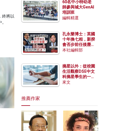
60名中小特幼老
師參與城大GenAI
培訓班
，終將以
編輯精選
中。
孔永樂博士：英國
十年換七相，新揆
會否步前任後塵？
脫歐後英國經濟為
本社編輯部
何仍然低迷？
摘星以外：從校園
生活觀察DSE中文
科摘星學生的一點
特質
來文
推薦作家