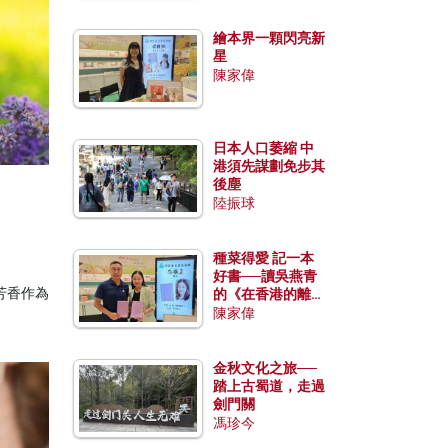
繪本界一顆閃亮新
星
陳家偉
日本人口萎縮 中
港須先謀劃免步其
後塵
陸振球
種菜得愛 記一本
好書──讀吳燕青
芳香作為
的《在香港的離島
種菜》
陳家偉
金秋文化之旅──
踏上古蜀道，走過
劍門關
馮珍今