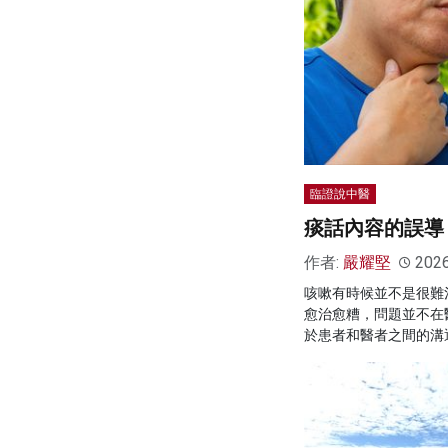
臨證說中醫
痰話內容的誤導
作者:
嚴耀堅
202
咳嗽有時候並不是很難
愈治愈糟，問題並不在
於患者和醫者之間的溝