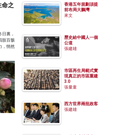
生命之
香港五年規劃須提
前布局大鵬灣
來文
冬日裏，
歷史給中國人一個
四肢百骸
公道
力，悄然
張建雄
市區再生局範式實
現真正的市區重建
3.0
張量童
西方世界兩批政客
張建雄