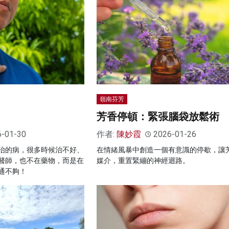
嶺南芬芳
芳香停頓：緊張腦袋放鬆術
6-01-30
作者:
陳妙霞
2026-01-26
治的病，很多時候治不好、
在情緒風暴中創造一個有意識的停歇，讓
醫師，也不在藥物，而是在
媒介，重置緊繃的神經迴路。
通不夠！