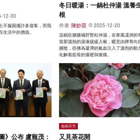
冬日暖湯：一鍋杜仲湯 溫養
根
5-12-30
作者:
陳妙霞
2025-12-20
土不服困擾許多遊客，而我
在生活中的價值。
這鍋壯腰腿補肝腎杜仲湯，在寒風凜冽的
當那溫熱的湯液緩緩入喉，暖意由脾胃向
擴散，彷彿為凝滯的氣血注入了溫煦的動
化解着筋骨的僵硬與痠痛。
嶺南芬芳
圖》公布 盧寵茂：
又見茶花開