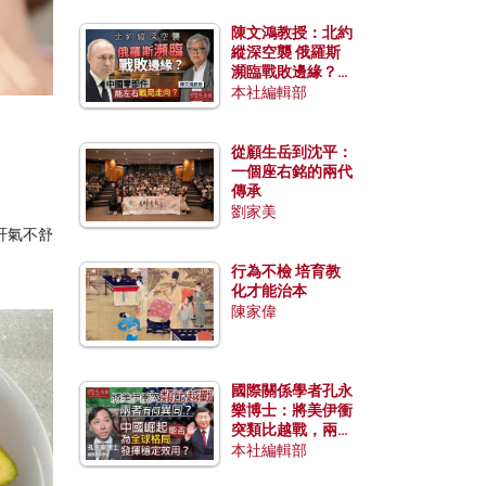
陳文鴻教授：北約
縱深空襲 俄羅斯
瀕臨戰敗邊緣？中
國零部件能左右戰
本社編輯部
局走向？
從顧生岳到沈平：
一個座右銘的兩代
傳承
劉家美
肝氣不舒
。
行為不檢 培育教
化才能治本
陳家偉
國際關係學者孔永
樂博士：將美伊衝
突類比越戰，兩者
有何異同？中國崛
本社編輯部
起能否為全球格局