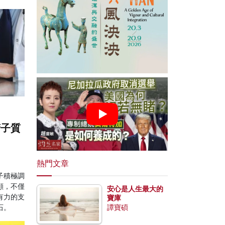
精子質
熱門文章
子積極調
顧，不僅
安心是人生最大的
有力的支
寶庫
石。
譚寶碩