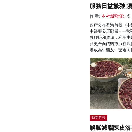
服務日益繁雜 
作者:
本社編輯部
政府公布香港首份《中
中醫藥發展願景——傳
展經驗和資源，利用中
及更全面的醫療服務以
港成為中醫及中藥走向
嶺南芬芳
解膩減脂陳皮洛