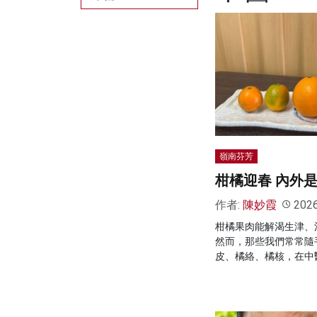
嶺南芬芳
柑橘迎春 內外
作者:
陳妙霞
202
柑橘果肉能解渴生津、
然而，那些我們常常隨
皮、橘絡、橘核，在中