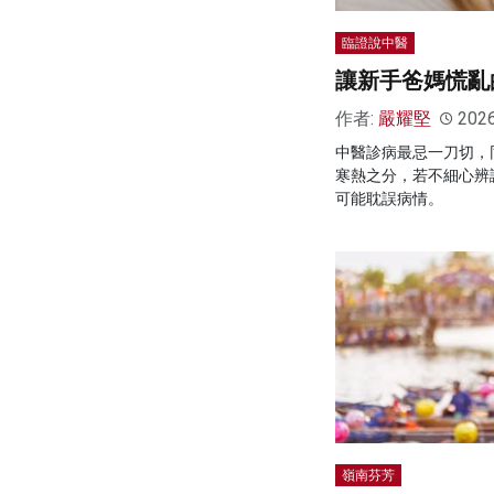
臨證說中醫
讓新手爸媽慌亂
作者:
嚴耀堅
202
中醫診病最忌一刀切，
寒熱之分，若不細心辨
可能耽誤病情。
嶺南芬芳