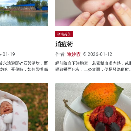
嶺南芬芳
消痘術
6-01-19
作者:
陳妙霞
2026-01-12
於永遠避開碎石與溝坎，而
經前陰血下注胞宮，若素體血虛內熱，或
磕碰、受傷時，如何帶着傷
導致鬱而化火，上炎於面，便易發為瘡痘