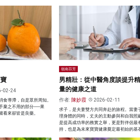
嶺南芬芳
是寶
男精壯：從中醫角度談提升
量的健康之道
6-02-24
作者:
陳妙霞
2026-02-11
消食導滯，自是眾所周知。
手棄之不用的部分──果
求子，是夫妻雙方共同奔赴的旅程。當妻
醫看來卻皆是良藥。
理身體的同時，丈夫的主動參與和自我照
是提高成功率的務實之舉，更是對伴侶最
持，也是為未來寶寶健康奠定最初始的基