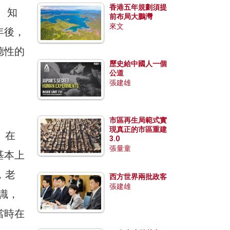
香港五年規劃須提
、知
前布局大鵬灣
來文
年後，
德性的
歷史給中國人一個
公道
張建雄
市區再生局範式實
現真正的市區重建
。在
3.0
張量童
基本上
，老
西方世界兩批政客
張建雄
識，
當時在