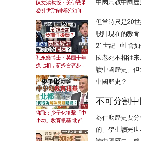
中國只教中國歷
陳文鴻教授：美伊戰爭
恐引伊斯蘭國家全面反
撲？ 俄羅斯欲聯合伊朗
但當時只是20
對付北約美國？
設計現在的教育
21世紀中社會
國老死不相往來
孔永樂博士：英國十年
換七相，新揆會否步前
讀中國歷史。但
任後塵？脫歐後英國經
濟為何仍然低迷？
中國歷史？
不可分割中
鄧飛：少子化衝擊「中
為什麼歷史要分
小幼」教育根基 北都如
何成為解決問題關鍵？
的。學生讀完世