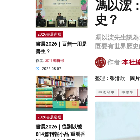
馮以浤
史？
2026書展巡禮
馮以浤先生認為
書展2026｜百無一用是
既要有世界歷史
書生？
作者:
本社編輯部
作者:
本社
2026-08-07
整理：張港欣 圖片
中國歷史
中學生
2026書展巡禮
書展2026｜從劉以鬯
814篇刊報小品 重看香