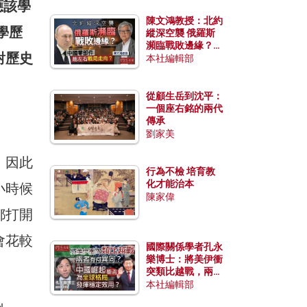
應該學
陳文鴻教授：北約
學歷
縱深空襲 俄羅斯
瀕臨戰敗邊緣？中
對歷史
國零部件能左右戰
本社編輯部
局走向？
從顧生岳到沈平：
一個座右銘的兩代
傳承
劉家美
，因此
行為不檢 培育教
化才能治本
小時候
陳家偉
都打開
會花較
國際關係學者孔永
樂博士：將美伊衝
突類比越戰，兩者
有何異同？中國崛
本社編輯部
起能否為全球格局