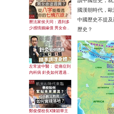
讀中國歷史，就
國漢朝時代，歐
中國歷史不提及
曆法家侯天同：遇到多
少感情姻緣債 男女命途
歷史？
迥異？ 從八字能看透你
的七情六欲？
左常波中醫： 從痛症到
內科病 針灸如何透過解
筋結 精準調理身體？
鄭俊傑校長X陳穎華主