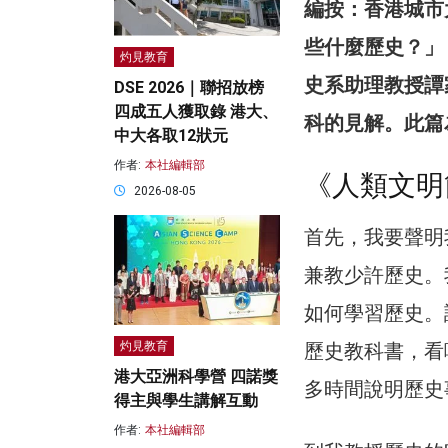
編按：香港城市
些什麼歷史？」
灼見教育
史系助理教授譚
DSE 2026｜聯招放榜
四成五人獲取錄 港大、
科的見解。此篇
中大各取12狀元
作者:
本社編輯部
《人類文明
2026-08-05
首先，我要聲明
兼教少許歷史。
如何學習歷史。
歷史教科書，看
灼見教育
港大亞洲科學營 四諾獎
多時間說明歷史
得主與學生講解互動
作者:
本社編輯部