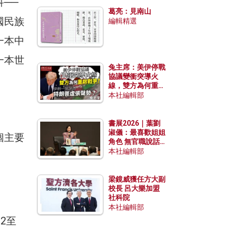
──
發揮穩定效用？
葛亮：見南山
國民族
編輯精選
一本中
一本世
兔主席：美伊停戰
協議變衝突導火
線，雙方為何重啟
戰爭？伊朗一早洞
本社編輯部
悉特朗普虛張聲
勢？
書展2026｜葉劉
淑儀：最喜歡姐姐
個主要
角色 無官職說話
包袱少
本社編輯部
梁鏡威獲任方大副
校長 呂大樂加盟
社科院
本社編輯部
2至