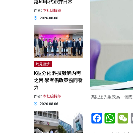
港60年代市井日常
作者:
本社編輯部
2026-08-06
灼見經濟
K型分化 科技難解內需
之困 學者倡政策協同發
力
作者:
本社編輯部
馮以浤先生認為一個國
2026-08-06
Facebook
WhatsA
W