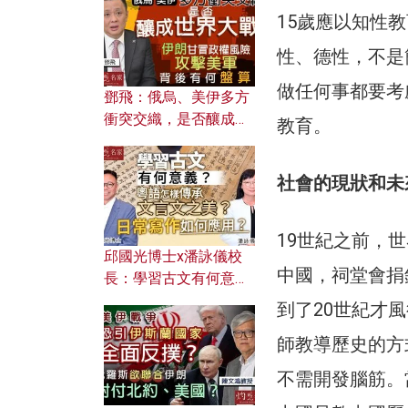
何避免遭AI演算法操
15歲應以知性
控？
性、德性，不是
做任何事都要考
鄧飛：俄烏、美伊多方
衝突交織，是否釀成世
教育。
界大戰？ 伊朗甘冒政權
風險攻擊美軍，背後有
社會的現狀和未
何盤算？
19世紀之前，
邱國光博士x潘詠儀校
中國，祠堂會捐
長：學習古文有何意
義？ 粵語怎樣傳承文言
到了20世紀才
文之美？ 日常寫作如何
師教導歷史的方
應用？
不需開發腦筋。