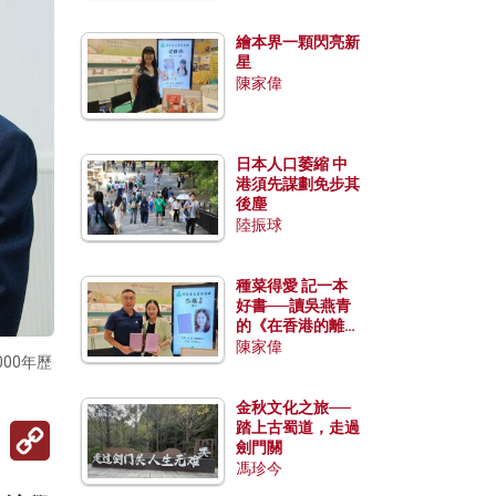
繪本界一顆閃亮新
星
陳家偉
日本人口萎縮 中
港須先謀劃免步其
後塵
陸振球
種菜得愛 記一本
好書──讀吳燕青
的《在香港的離島
種菜》
陳家偉
00年歷
金秋文化之旅──
Copy
踏上古蜀道，走過
Link
劍門關
馮珍今