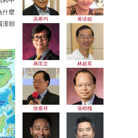
馬和中
為什麼
高希均
黃珍妮
國漢朝
蔣匡文
林超英
徐俊祥
張樹槐