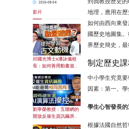
到我教授歷史的
2026-08-04
地理，應用在歷
影片
如何由西向東發
國歷史地圖集。
界歷史簡史，最
邱國光博士x潘詠儀校
制定歷史課
長：如何善用動畫遊戲
提升學習古文動機？
中小學生究竟要
因素：第一、學
學生心智發長的
劉寧榮教授：互聯網的
開放反催生資訊繭房，
AI能避開相同困局？如
根據法國自然哲