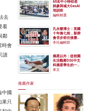
60名中小特幼老
師參與城大GenAI
培訓班
編輯精選
法去
要看
孔永樂博士：英國
十年換七相，新揆
與鄰
會否步前任後塵？
脫歐後英國經濟為
本社編輯部
當時會
何仍然低迷？
只讀
摘星以外：從校園
生活觀察DSE中文
科摘星學生的一點
特質
來文
推薦作家
論中國
如果只