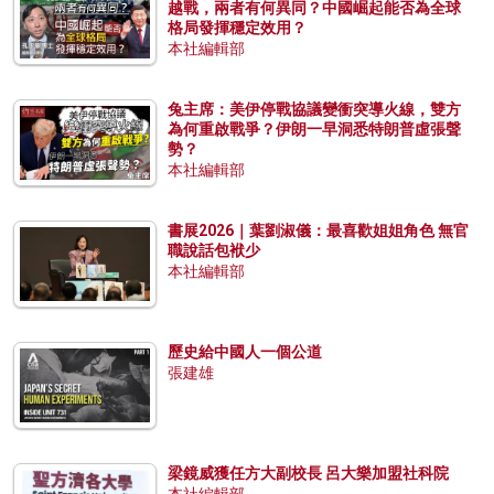
越戰，兩者有何異同？中國崛起能否為全球
格局發揮穩定效用？
本社編輯部
兔主席：美伊停戰協議變衝突導火線，雙方
為何重啟戰爭？伊朗一早洞悉特朗普虛張聲
勢？
本社編輯部
書展2026｜葉劉淑儀：最喜歡姐姐角色 無官
職說話包袱少
本社編輯部
歷史給中國人一個公道
張建雄
梁鏡威獲任方大副校長 呂大樂加盟社科院