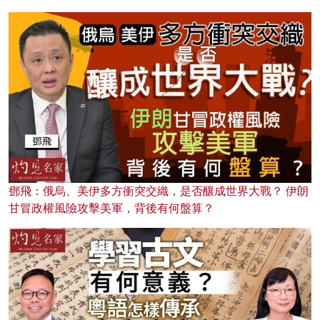
鄧飛：俄烏、美伊多方衝突交織，是否釀成世界大戰？ 伊朗
甘冒政權風險攻擊美軍，背後有何盤算？