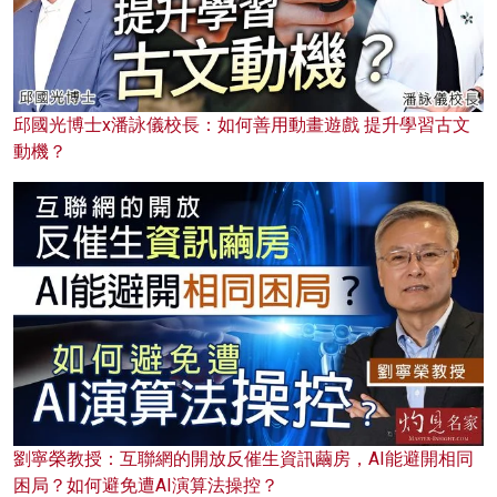
邱國光博士x潘詠儀校長：如何善用動畫遊戲 提升學習古文
動機？
劉寧榮教授：互聯網的開放反催生資訊繭房，AI能避開相同
困局？如何避免遭AI演算法操控？