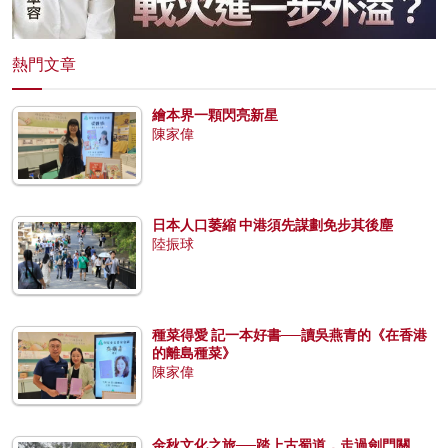
熱門文章
繪本界一顆閃亮新星
陳家偉
日本人口萎縮 中港須先謀劃免步其後塵
陸振球
種菜得愛 記一本好書──讀吳燕青的《在香港
的離島種菜》
陳家偉
金秋文化之旅──踏上古蜀道，走過劍門關