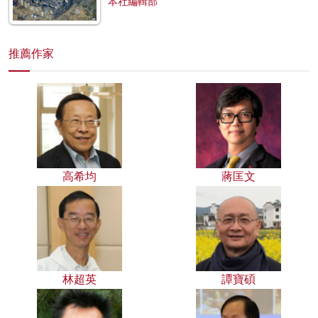
本社編輯部
推薦作家
高希均
蔣匡文
林超英
譚寶碩