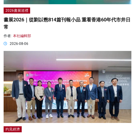
2026書展巡禮
書展2026｜從劉以鬯814篇刊報小品 重看香港60年代市井日
常
作者:
本社編輯部
2026-08-06
灼見經濟