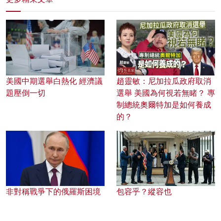
美國中期選舉白熱化 經濟議
趙靈敏：尼加拉瓜政府取消
題壓倒一切
選舉 美國為何視若無睹？ 專
制總統奧爾特加是如何養成
的？
非對稱戰爭下的俄羅斯困境
包容乎？縱容也