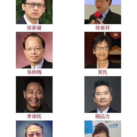
徐家健
徐俊祥
張樹槐
黃氏
李偉民
關品方