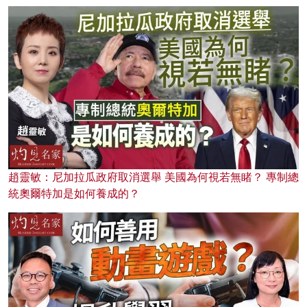
趙靈敏：尼加拉瓜政府取消選舉 美國為何視若無睹？ 專制總
統奧爾特加是如何養成的？