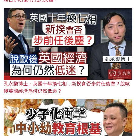
孔永樂博士：英國十年換七相，新揆會否步前任後塵？脫歐
後英國經濟為何仍然低迷？