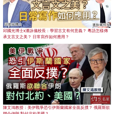
邱國光博士x潘詠儀校長：學習古文有何意義？ 粵語怎樣傳
承文言文之美？ 日常寫作如何應用？
陳文鴻教授：美伊戰爭恐引伊斯蘭國家全面反撲？ 俄羅斯欲
聯合伊朗 對付北約美國？