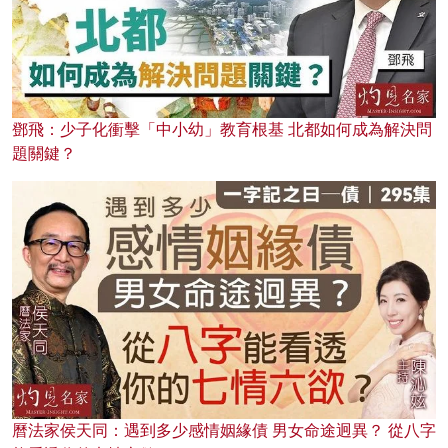
鄧飛：少子化衝擊「中小幼」教育根基 北都如何成為解決問
題關鍵？
曆法家侯天同：遇到多少感情姻緣債 男女命途迥異？ 從八字