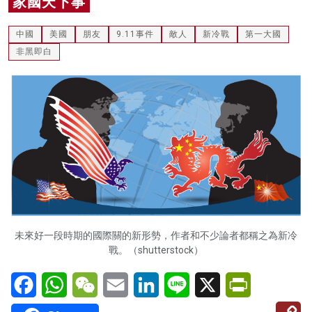
家國天下事
名家榜
中國
美國
朋友
9.11事件
敵人
新冷戰
第一大國
灼見活動
非黑即白
關於我們
未來好一段時期的國際關的新形勢，作者和不少論者都稱之為新冷
戰。（shutterstock）
Facebook
WhatsApp
WeChat
Email
LinkedIn
Line
X
PrintFriendl
C