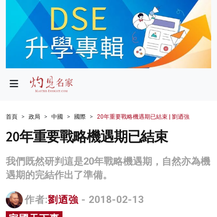
政局
教育
文化
財經
首頁
政局
中國
國際
20年重要戰略機遇期已結束 | 劉迺強
生活
20年重要戰略機遇期已結束
健康
我們既然研判這是20年戰略機遇期，自然亦為機
商業
遇期的完結作出了準備。
科技
作者:
劉迺強
- 2018-02-13
影片