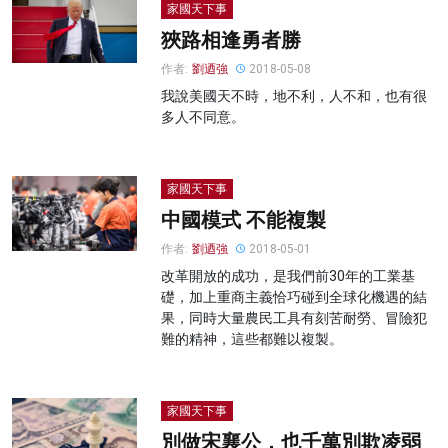
家國天下事
狹路相逢勇者勝
作者:
劉迺強
2018-05-08
我說美國天不時，地不利，人不和，也有很
多人不同意。
家國天下事
中國模式 不能複製
作者:
劉迺強
2018-05-01
改革開放的成功，是我們前30年的工業基
礎，加上重商主義恰巧碰到全球化機遇的結
果，同時大量農民工具有刻苦耐勞、冒險犯
難的精神，這些都難以複製。
家國天下事
別做宋襄公，也千萬別欺凌弱