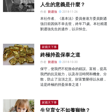
人生的意義是什麼？
作者:
劉迺強
2018-11-26
本社作者、《基本法》委員會港方委員劉迺
強日前因病不幸去世，終年71歲。本社精選
劉迺強先生的遺作，以示悼念。
家國天下事
終極持盈保泰之道
作者:
劉迺強
2018-10-30
保守，使我們不犯致命的錯誤。富裕，提高
我們的抗災能力，以及存活時間和機會。分
散，防止了沒頂之災。財富繁榮得以永續，
這是終極的持盈保泰之道！
家國天下事
生兒育女不如養寵物？