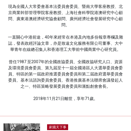
現為全國人大常委會基本法委員會委員、暨南大學客座教授、北
名家榜
京商業幹部管理學院客座教授、上海社會科學院港澳研究中心顧
問、廣東港澳經濟研究協會顧問、廣州經濟社會發展研究中心顧
灼見活動
問。
關於我們
一直關心中港前途，40年來經常在本港及內地多份報章專欄及雜
誌，發表政經評論文章，亦是致遠文化服務有限公司董事、大中
華青年在線總召集人和香港理工大學前中國商業中心研究員。
曾任1987 至2007年的全國政協委員、全國政協研究人口、資源
及環境委員會委員、第九屆至十一屆全國港區人大選舉委員會委
員、特區的第一屆政府推選委員會委員和第二屆政府選舉委員會
委員、基本法諮詢委員會委員、香港推廣基本法聯席會議發起人
之一、特區策略發展委員會委員和滙點創會會長。
2018年11月21日離世，享年71歲。
家國天下事