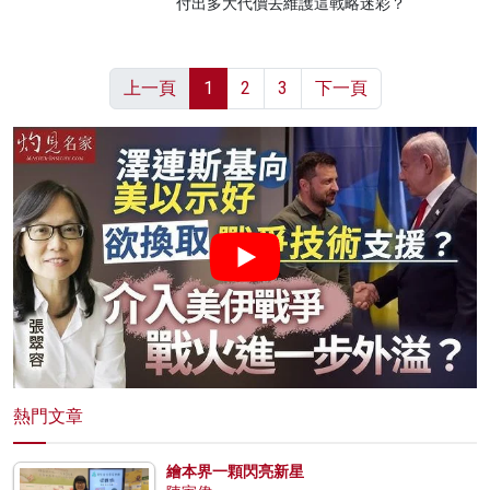
付出多大代價去維護這戰略迷彩？
上一頁
1
2
3
下一頁
熱門文章
繪本界一顆閃亮新星