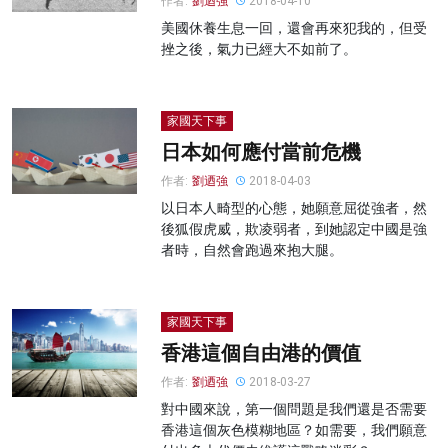
作者:
劉迺強
2018-04-10
美國休養生息一回，還會再來犯我的，但受
挫之後，氣力已經大不如前了。
家國天下事
日本如何應付當前危機
作者:
劉迺強
2018-04-03
以日本人畸型的心態，她願意屈從強者，然
後狐假虎威，欺凌弱者，到她認定中國是強
者時，自然會跑過來抱大腿。
家國天下事
香港這個自由港的價值
作者:
劉迺強
2018-03-27
對中國來說，第一個問題是我們還是否需要
香港這個灰色模糊地區？如需要，我們願意