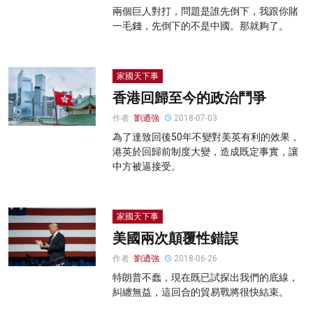
兩個巨人對打，問題是誰先倒下，我跟你賭
一毛錢，先倒下的不是中國。那就夠了。
家國天下事
香港回歸至今的政治鬥爭
作者:
劉迺強
2018-07-03
為了達致回後50年不變對美英有利的效果，
港英於回歸前制度大變，造成既定事實，讓
中方被逼接受。
家國天下事
美國兩次顛覆性錯誤
作者:
劉迺強
2018-06-26
特朗普不蠢，現在既已試探出我們的底線，
糾纏無益，這回合的貿易戰將很快結束。