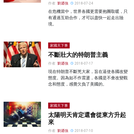
作者:
劉迺強
2018-07-24
在危機當中，世界各國更需要抱團取暖，只
有通過互助合作，才可以盡快一起走出險
境。
家國天下事
不斷壯大的特朗普主義
作者:
劉迺強
2018-07-17
現在特朗普不斷兇大家，旨在逼使各國改變
態度。因為如不作震盪，各國是不會改變觀
念和態度，感覺欠負了美國的。
家國天下事
太陽明天肯定還會從東方升起
來
作者:
劉迺強
2018-07-10