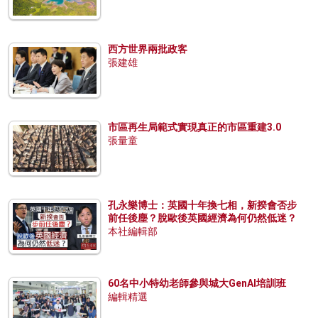
西方世界兩批政客
張建雄
市區再生局範式實現真正的市區重建3.0
張量童
孔永樂博士：英國十年換七相，新揆會否步
前任後塵？脫歐後英國經濟為何仍然低迷？
本社編輯部
60名中小特幼老師參與城大GenAI培訓班
編輯精選