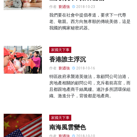
作者:
劉迺強
2018-10-23
我們要在社會中提倡孝道，要求下一代尊
老、敬親。西方向無孝順的傳統美德，這是
我國的獨家秘密武器。
家國天下事
香港誰主浮沉
作者:
劉迺強
2018-10-16
特區政府承襲港英做法，靠顧問公司治港，
房地產相關的顧問公司，充斥着前高官，而
且都跟地產商千絲萬縷。連許多所謂環保組
織、激進分子，背後都是地產商。
家國天下事
南海風雲變色
作者:
劉迺強
2018-10-10