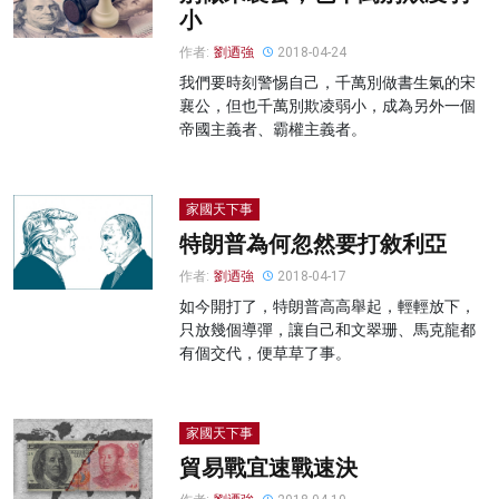
小
作者:
劉迺強
2018-04-24
我們要時刻警惕自己，千萬別做書生氣的宋
襄公，但也千萬別欺凌弱小，成為另外一個
帝國主義者、霸權主義者。
家國天下事
特朗普為何忽然要打敘利亞
作者:
劉迺強
2018-04-17
如今開打了，特朗普高高舉起，輕輕放下，
只放幾個導彈，讓自己和文翠珊、馬克龍都
有個交代，便草草了事。
家國天下事
貿易戰宜速戰速決