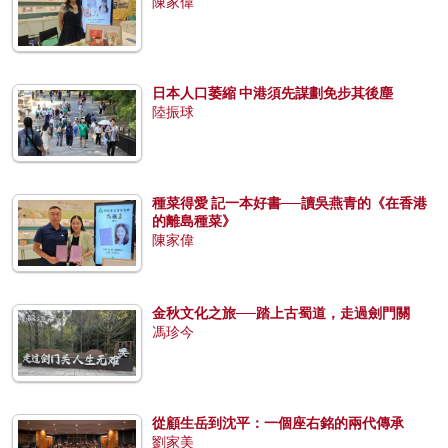
陳家偉
日本人口萎縮 中港須先謀劃免步其後塵
陸振球
種菜得愛 記一本好書──讀吳燕青的《在香港
的離島種菜》
陳家偉
金秋文化之旅──踏上古蜀道，走過劍門關
馮珍今
從顧生岳到沈平：一個座右銘的兩代傳承
劉家美