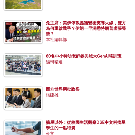
兔主席：美伊停戰協議變衝突導火線，雙方
為何重啟戰爭？伊朗一早洞悉特朗普虛張聲
勢？
本社編輯部
60名中小特幼老師參與城大GenAI培訓班
編輯精選
西方世界兩批政客
張建雄
摘星以外：從校園生活觀察DSE中文科摘星
學生的一點特質
來文