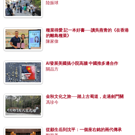
陸振球
種菜得愛 記一本好書──讀吳燕青的《在香港
的離島種菜》
陳家偉
AI發展美國搞小院高牆 中國推多邊合作
關品方
金秋文化之旅──踏上古蜀道，走過劍門關
馮珍今
從顧生岳到沈平：一個座右銘的兩代傳承