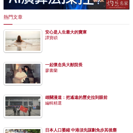
熱門文章
安心是人生最大的寶庫
譚寶碩
一起懷念吳大猷院長
廖書蘭
雄關漫道：把遙遠的歷史拉到眼前
編輯精選
日本人口萎縮 中港須先謀劃免步其後塵