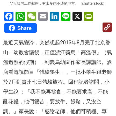
父母親的工作狀態，有太多想不通的地方。（shutterstock）
Facebook
WhatsApp
WeChat
Email
LinkedIn
Line
X
PrintFriendl
C
Share
Li
最近天氣變冷，突然想起2013年8月完了北京香
山一幼教會議後，正值浙江義烏「高溫假」（氣
溫過熱的假期），到義烏幼園作家長課講師。酒
店看電視節目「體驗學生」，一批小學生跟老師
於7月到貴州七日體驗旅程。回程記者訪問，小
學生說 ：「我不能再挑食，不能要求高，不能
亂花錢，他們很苦，要放牛、餵豬，又沒空
調。」家長說：「感謝老師，他們可積極、專