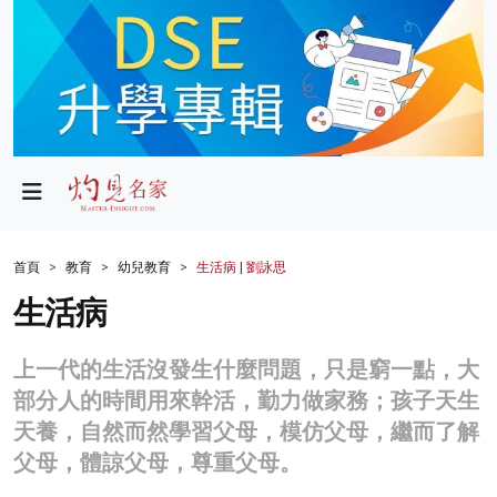
政局
教育
文化
財經
首頁
教育
幼兒教育
生活病 | 劉詠思
生活
生活病
健康
上一代的生活沒發生什麼問題，只是窮一點，大
商業
部分人的時間用來幹活，勤力做家務；孩子天生
天養，自然而然學習父母，模仿父母，繼而了解
科技
父母，體諒父母，尊重父母。
影片