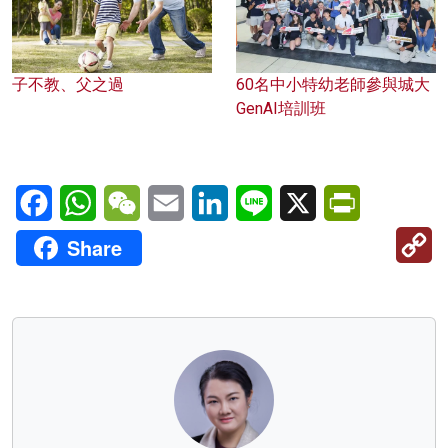
子不教、父之過
60名中小特幼老師參與城大
GenAI培訓班
Facebook
WhatsApp
WeChat
Email
LinkedIn
Line
X
PrintFriendl
C
Share
Li