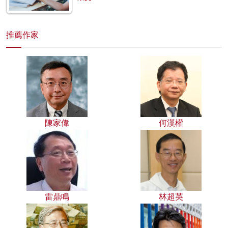
推薦作家
陳家偉
何漢權
雷鼎鳴
林超英