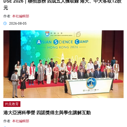
DSE 2026｜聯招放榜 四成五人獲取錄 港大、中大各取12狀
元
作者:
本社編輯部
2026-08-05
灼見教育
港大亞洲科學營 四諾獎得主與學生講解互動
作者:
本社編輯部