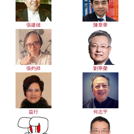
張建雄
陳章華
張灼祥
劉寧榮
益行
何志平