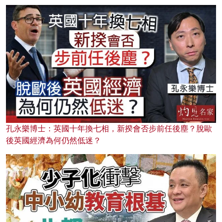
孔永樂博士：英國十年換七相，新揆會否步前任後塵？脫歐
後英國經濟為何仍然低迷？