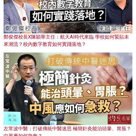
鄭俊傑校長X陳穎華主任：航天AI時代來臨 學校如何緊貼未
來潮流？校內數字教育如何實踐落地？
左常波中醫：打破傳統中醫迷思 極簡針灸能治頭暈、胃脹？
中風應如何急救？