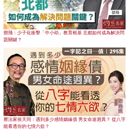
鄧飛：少子化衝擊「中小幼」教育根基 北都如何成為解決問
題關鍵？
曆法家侯天同：遇到多少感情姻緣債 男女命途迥異？ 從八字
能看透你的七情六欲？