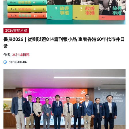
2026書展巡禮
書展2026｜從劉以鬯814篇刊報小品 重看香港60年代市井日
常
作者:
本社編輯部
2026-08-06