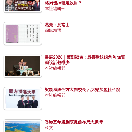
格局發揮穩定效用？
本社編輯部
葛亮：見南山
編輯精選
書展2026｜葉劉淑儀：最喜歡姐姐角色 無官
職說話包袱少
本社編輯部
梁鏡威獲任方大副校長 呂大樂加盟社科院
本社編輯部
香港五年規劃須提前布局大鵬灣
來文