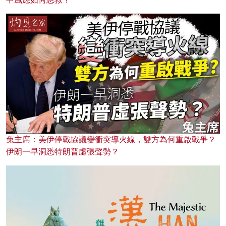
兔主席：美伊停戰協議變衝突導火線，雙方為何重啟戰爭？
伊朗一早洞悉特朗普虛張聲勢？