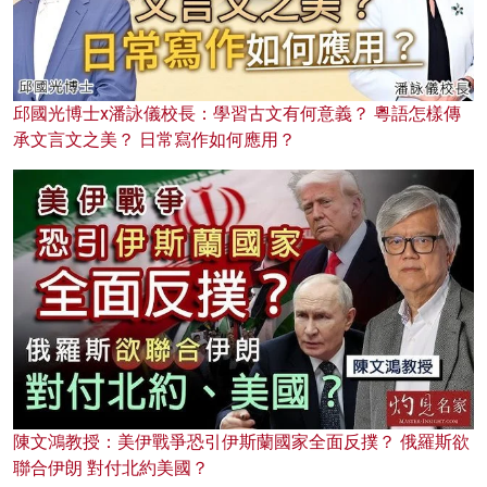
邱國光博士x潘詠儀校長：學習古文有何意義？ 粵語怎樣傳
承文言文之美？ 日常寫作如何應用？
陳文鴻教授：美伊戰爭恐引伊斯蘭國家全面反撲？ 俄羅斯欲
聯合伊朗 對付北約美國？