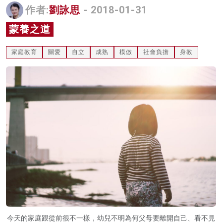
作者:
劉詠思
- 2018-01-31
名家榜
蒙養之道
灼見活動
家庭教育
關愛
自立
成熟
模倣
社會負擔
身教
關於我們
今天的家庭跟從前很不一樣，幼兒不明為何父母要離開自己、看不見