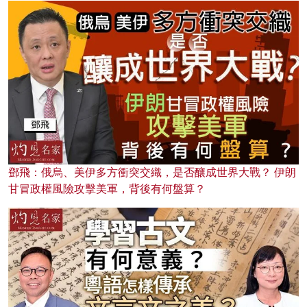
鄧飛：俄烏、美伊多方衝突交織，是否釀成世界大戰？ 伊朗
甘冒政權風險攻擊美軍，背後有何盤算？