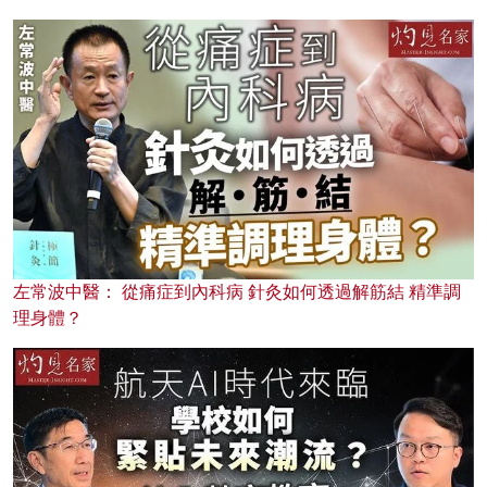
左常波中醫： 從痛症到內科病 針灸如何透過解筋結 精準調
理身體？