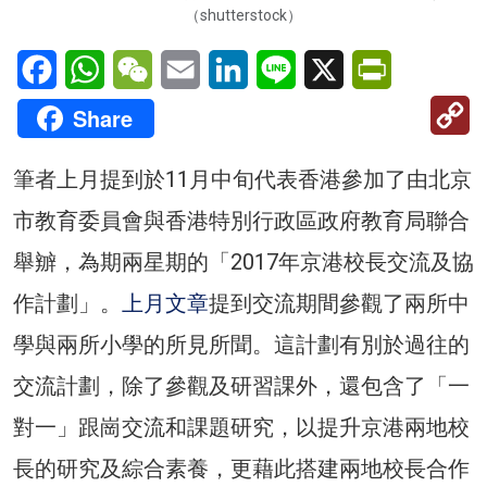
（shutterstock）
Facebook
WhatsApp
WeChat
Email
LinkedIn
Line
X
PrintFriendl
C
Share
Li
筆者上月提到於11月中旬代表香港參加了由北京
市教育委員會與香港特別行政區政府教育局聯合
舉辧，為期兩星期的「2017年京港校長交流及協
作計劃」。
上月文章
提到交流期間參觀了兩所中
學與兩所小學的所見所聞。這計劃有別於過往的
交流計劃，除了參觀及研習課外，還包含了「一
對一」跟崗交流和課題研究，以提升京港兩地校
長的研究及綜合素養，更藉此搭建兩地校長合作