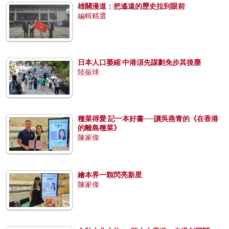
雄關漫道：把遙遠的歷史拉到眼前
編輯精選
日本人口萎縮 中港須先謀劃免步其後塵
陸振球
種菜得愛 記一本好書──讀吳燕青的《在香港
的離島種菜》
陳家偉
繪本界一顆閃亮新星
陳家偉