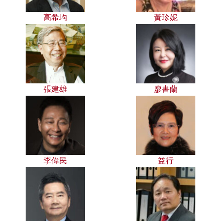
高希均
黃珍妮
張建雄
廖書蘭
李偉民
益行