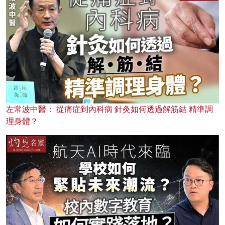
左常波中醫： 從痛症到內科病 針灸如何透過解筋結 精準調
理身體？