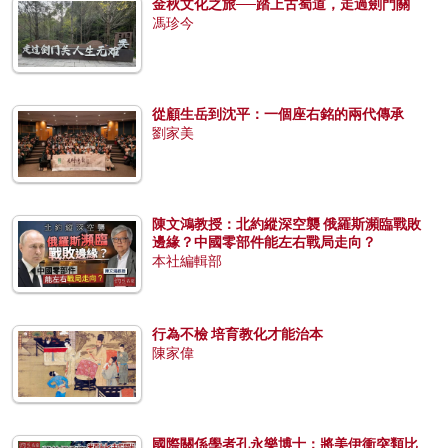
金秋文化之旅──踏上古蜀道，走過劍門關
馮珍今
從顧生岳到沈平：一個座右銘的兩代傳承
劉家美
陳文鴻教授：北約縱深空襲 俄羅斯瀕臨戰敗
邊緣？中國零部件能左右戰局走向？
本社編輯部
行為不檢 培育教化才能治本
陳家偉
國際關係學者孔永樂博士：將美伊衝突類比