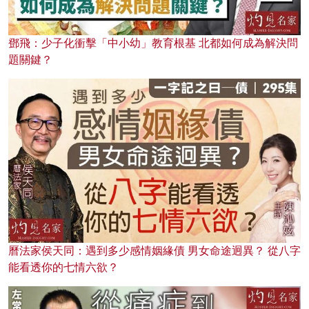
鄧飛：少子化衝擊「中小幼」教育根基 北都如何成為解決問
題關鍵？
曆法家侯天同：遇到多少感情姻緣債 男女命途迥異？ 從八字
能看透你的七情六欲？