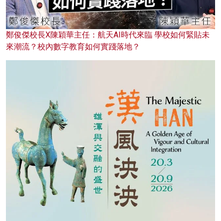
鄭俊傑校長X陳穎華主任：航天AI時代來臨 學校如何緊貼未
來潮流？校內數字教育如何實踐落地？