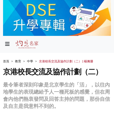
政局
教育
文化
財經
首頁
教育
中學
京港校長交流及協作計劃（二） | 楊佩珊
生活
京港校長交流及協作計劃（二）
健康
最令筆者深刻印象是北京學生的「活」，以往內
商業
地學生的表現總給予人一種死板的感覺，但在周
會內他們熱衷發問及回答主持的問題，那份自信
科技
及自主是我意料不到的。
影片