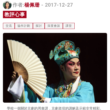
作者:
楊佩珊
- 2017-12-27
名家榜
教評心事
灼見活動
交流
協作計劃
探討
深度會談
課堂
關於我們
學校一個關於京劇的周會課，京劇老倌的講解及示範非常精彩。