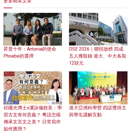
更多精采文章
昇普十年：Antonia的使命
DSE 2026｜聯招放榜 四成
Phoebe的選擇
五人獲取錄 港大、中大各取
12狀元
邱國光博士x潘詠儀校長：學
港大亞洲科學營 四諾獎得主
習古文有何意義？ 粵語怎樣
與學生講解互動
傳承文言文之美？ 日常寫作
如何應用？