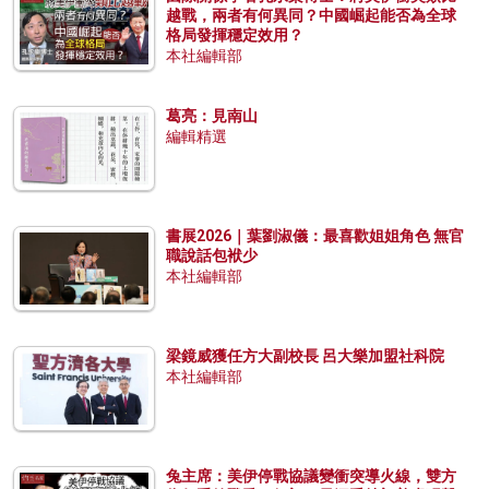
越戰，兩者有何異同？中國崛起能否為全球
格局發揮穩定效用？
本社編輯部
葛亮：見南山
編輯精選
書展2026｜葉劉淑儀：最喜歡姐姐角色 無官
職說話包袱少
本社編輯部
梁鏡威獲任方大副校長 呂大樂加盟社科院
本社編輯部
兔主席：美伊停戰協議變衝突導火線，雙方