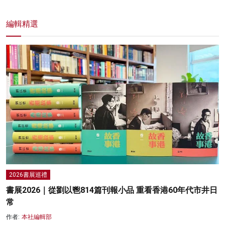
編輯精選
2026書展巡禮
書展2026｜從劉以鬯814篇刊報小品 重看香港60年代市井日
常
作者:
本社編輯部