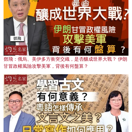
鄧飛：俄烏、美伊多方衝突交織，是否釀成世界大戰？ 伊朗
甘冒政權風險攻擊美軍，背後有何盤算？