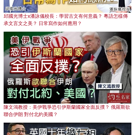
邱國光博士x潘詠儀校長：學習古文有何意義？ 粵語怎樣傳
承文言文之美？ 日常寫作如何應用？
陳文鴻教授：美伊戰爭恐引伊斯蘭國家全面反撲？ 俄羅斯欲
聯合伊朗 對付北約美國？