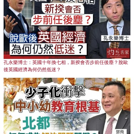
孔永樂博士：英國十年換七相，新揆會否步前任後塵？脫歐
後英國經濟為何仍然低迷？