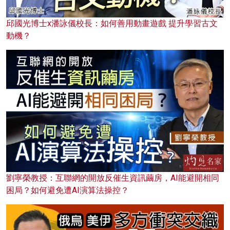
邱國光博士x潘詠儀校長：如何善用動畫遊戲 提升學習古文
動機？
劉寧榮教授：互聯網的開放反催生資訊繭房，AI能避開相同
困局？如何避免遭AI演算法操控？