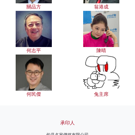
關品方
翁港成
何志平
陳晴
何民傑
兔主席
承印人
灼見名家傳媒有限公司