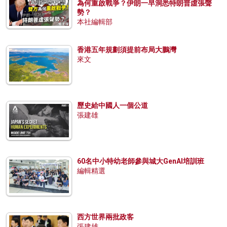
為何重啟戰爭？伊朗一早洞悉特朗普虛張聲
勢？
本社編輯部
香港五年規劃須提前布局大鵬灣
來文
歷史給中國人一個公道
張建雄
60名中小特幼老師參與城大GenAI培訓班
編輯精選
西方世界兩批政客
張建雄