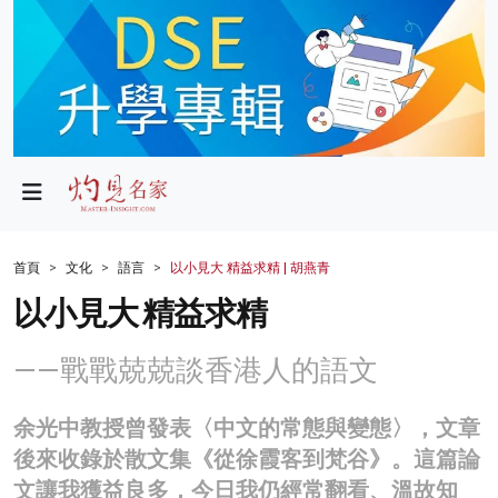
政局
教育
文化
財經
首頁
文化
語言
以小見大 精益求精 | 胡燕青
生活
以小見大 精益求精
健康
——戰戰兢兢談香港人的語文
商業
余光中教授曾發表〈中文的常態與變態〉，文章
科技
後來收錄於散文集《從徐霞客到梵谷》。這篇論
影片
文讓我獲益良多，今日我仍經常翻看、溫故知