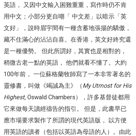
英語， 又因中文輸入困難重重，寫作時仍不肯
用中文；小部分更自嘲「 中文差」以暗示「英
文好」，說時眉宇間有一種含蓄地張揚的驕傲，
藏不住滿心的沾沾自喜。在香港，英文好終究還
是一種優勢。 但此所謂好，其實也是相對的，
稍微古老一點的英語， 他們就看不懂了。大約
100年前， 一位蘇格蘭牧師寫了一本非常著名的
靈修書，叫做《竭誠為主》（
My Utmost for His
Highest
, Oswald Chambers），許多基督徒都用
它來做每天讀經禱告的指引。 但是，此書早已
應市場要求製作了所謂的現代英語版， 以方便
用英語的讀者（包括以英語為母語的人）。由此