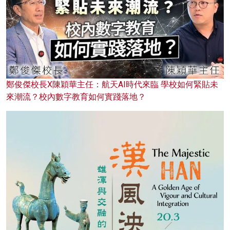
鄭俊傑校長X陳穎華主任：航天AI時代來臨 學校如何緊貼未
來潮流？校內數字教育如何實踐落地？