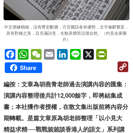
中文簡練精緻，沒有歷史斷層，方言國語各有優勢，文字修辭繁富，
具有對稱之美，且充滿詩意，生動具體而活潑自然。（灼見名家圖
片）
Facebook
WhatsApp
WeChat
Email
LinkedIn
Line
X
PrintFriendl
C
Share
Li
編按：文章為胡燕青老師過去演講內容的匯集：
演講內容整理後共計12,000餘字，即將結集成
書；本社獲作者授權，在散文集出版前將內容分
期轉載。是篇文章原為胡老師整理「以小見大
精益求精──戰戰兢兢談香港人的語文」系列講