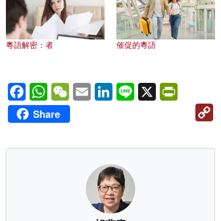
粵語解密：者
催促的粵語
Facebook
WhatsApp
WeChat
Email
LinkedIn
Line
X
PrintFriendl
C
Share
Li