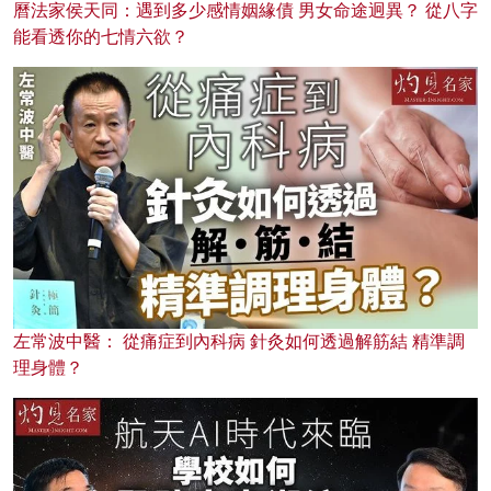
曆法家侯天同：遇到多少感情姻緣債 男女命途迥異？ 從八字
能看透你的七情六欲？
左常波中醫： 從痛症到內科病 針灸如何透過解筋結 精準調
理身體？