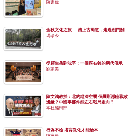
陳家偉
金秋文化之旅──踏上古蜀道，走過劍門關
馮珍今
從顧生岳到沈平：一個座右銘的兩代傳承
劉家美
陳文鴻教授：北約縱深空襲 俄羅斯瀕臨戰敗
邊緣？中國零部件能左右戰局走向？
本社編輯部
行為不檢 培育教化才能治本
陳家偉