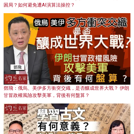
困局？如何避免遭AI演算法操控？
鄧飛：俄烏、美伊多方衝突交織，是否釀成世界大戰？ 伊朗
甘冒政權風險攻擊美軍，背後有何盤算？