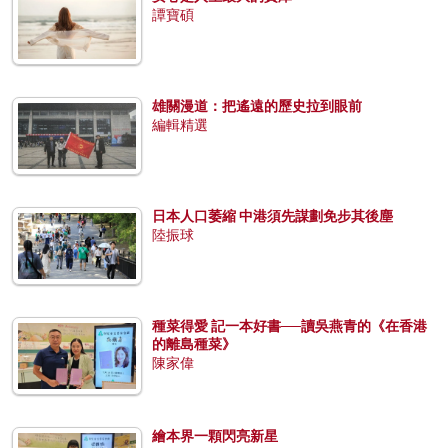
譚寶碩
雄關漫道：把遙遠的歷史拉到眼前
編輯精選
日本人口萎縮 中港須先謀劃免步其後塵
陸振球
種菜得愛 記一本好書──讀吳燕青的《在香港
的離島種菜》
陳家偉
繪本界一顆閃亮新星