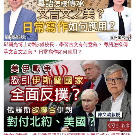
邱國光博士x潘詠儀校長：學習古文有何意義？ 粵語怎樣傳
承文言文之美？ 日常寫作如何應用？