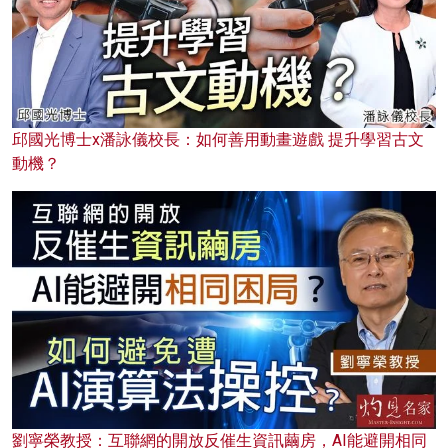
邱國光博士x潘詠儀校長：如何善用動畫遊戲 提升學習古文
動機？
劉寧榮教授：互聯網的開放反催生資訊繭房，AI能避開相同