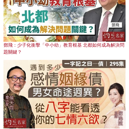
鄧飛：少子化衝擊「中小幼」教育根基 北都如何成為解決問
題關鍵？