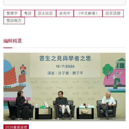
繁體字
粵語
莎士比亞
余光中
《中文解毒》
語言流變
雙語能力
編輯精選
2026書展巡禮