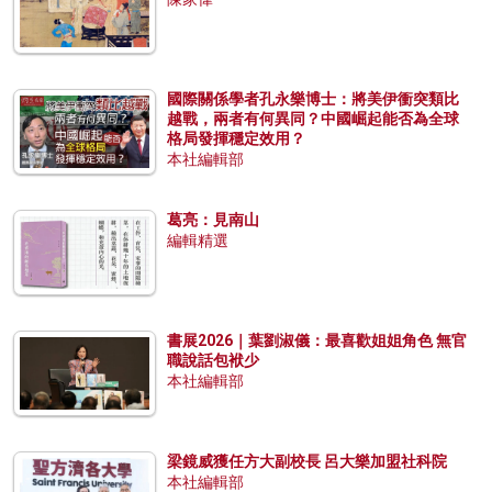
國際關係學者孔永樂博士：將美伊衝突類比
越戰，兩者有何異同？中國崛起能否為全球
格局發揮穩定效用？
本社編輯部
葛亮：見南山
編輯精選
書展2026｜葉劉淑儀：最喜歡姐姐角色 無官
職說話包袱少
本社編輯部
梁鏡威獲任方大副校長 呂大樂加盟社科院
本社編輯部