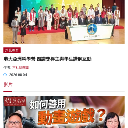
灼見教育
港大亞洲科學營 四諾獎得主與學生講解互動
作者:
本社編輯部
2026-08-04
影片