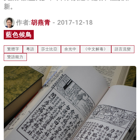
新。
名家榜
灼見活動
作者:
胡燕青
- 2017-12-18
藍色候鳥
關於我們
繁體字
粵語
莎士比亞
余光中
《中文解毒》
語言流變
雙語能力