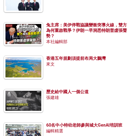
兔主席：美伊停戰協議變衝突導火線，雙方
為何重啟戰爭？伊朗一早洞悉特朗普虛張聲
勢？
本社編輯部
香港五年規劃須提前布局大鵬灣
來文
歷史給中國人一個公道
張建雄
60名中小特幼老師參與城大GenAI培訓班
編輯精選