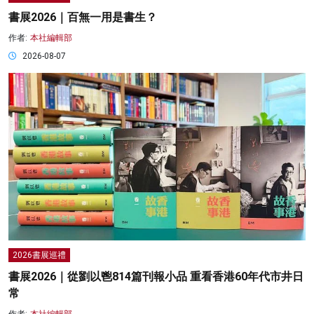
書展2026｜百無一用是書生？
作者:
本社編輯部
2026-08-07
2026書展巡禮
書展2026｜從劉以鬯814篇刊報小品 重看香港60年代市井日
常
作者:
本社編輯部