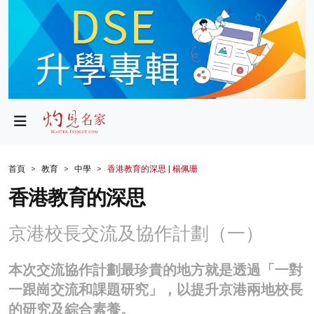
政局
教育
文化
財經
首頁
教育
中學
香港教育的深思 | 楊佩珊
生活
香港教育的深思
健康
京港校長交流及協作計劃（一）
商業
本次交流協作計劃最珍貴的地方就是透過「一對
科技
一跟崗交流和課題研究」，以提升京港兩地校長
影片
的研究及綜合素養。