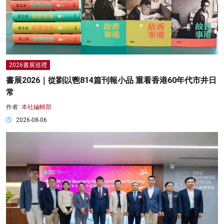
2026書展巡禮
書展2026｜從劉以鬯814篇刊報小品 重看香港60年代市井日
常
作者:
本社編輯部
2026-08-06