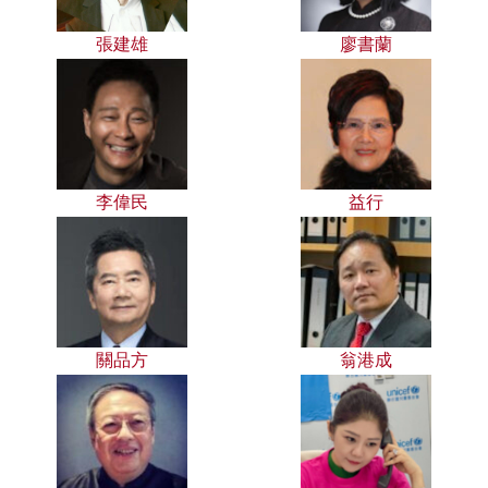
張建雄
廖書蘭
李偉民
益行
關品方
翁港成