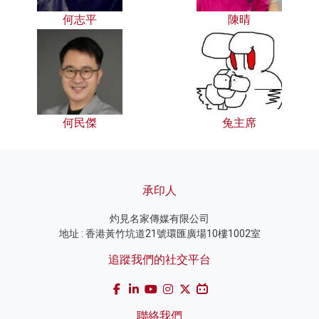
何志平
陳晴
何民傑
兔主席
承印人
灼見名家傳媒有限公司
地址 : 香港黃竹坑道21號環匯廣場10樓1002室
追蹤我們的社交平台
聯絡我們