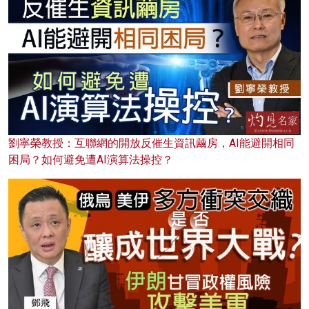
劉寧榮教授：互聯網的開放反催生資訊繭房，AI能避開相同
困局？如何避免遭AI演算法操控？