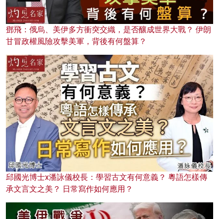
鄧飛：俄烏、美伊多方衝突交織，是否釀成世界大戰？ 伊朗
甘冒政權風險攻擊美軍，背後有何盤算？
邱國光博士x潘詠儀校長：學習古文有何意義？ 粵語怎樣傳
承文言文之美？ 日常寫作如何應用？