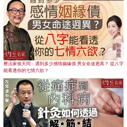
曆法家侯天同：遇到多少感情姻緣債 男女命途迥異？ 從八字
能看透你的七情六欲？