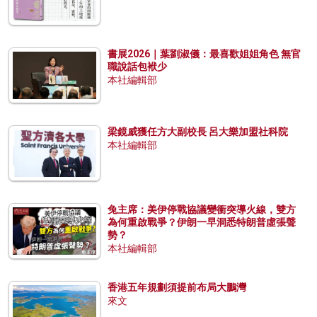
書展2026｜葉劉淑儀：最喜歡姐姐角色 無官
職說話包袱少
本社編輯部
梁鏡威獲任方大副校長 呂大樂加盟社科院
本社編輯部
兔主席：美伊停戰協議變衝突導火線，雙方
為何重啟戰爭？伊朗一早洞悉特朗普虛張聲
勢？
本社編輯部
香港五年規劃須提前布局大鵬灣
來文