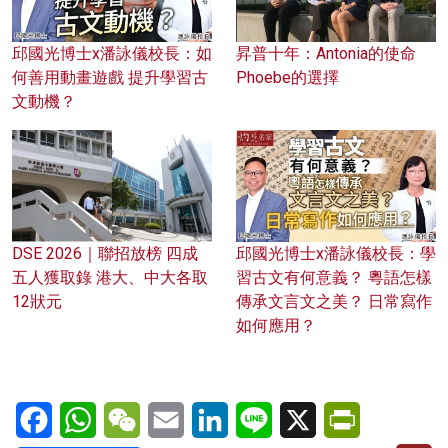
邱國光博士x潘詠儀校長：如
昇普十年：Antonia的使命
何善用動畫遊戲 提升學習古
Phoebe的選擇
文動機？
DSE 2026｜聯招放榜 四成
邱國光博士x潘詠儀校長：學
五人獲取錄 港大、中大各取
習古文有何意義？ 粵語怎樣
12狀元
傳承文言文之美？ 日常寫作
如何應用？
Facebook
WhatsApp
WeChat
Email
LinkedIn
Line
X
PrintFriendl