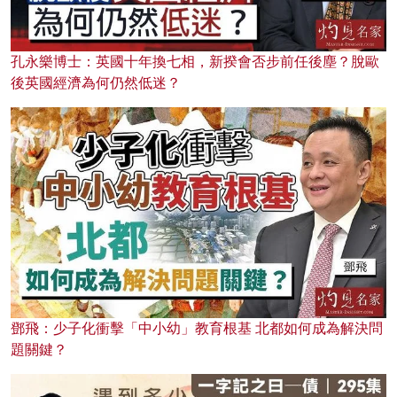
孔永樂博士：英國十年換七相，新揆會否步前任後塵？脫歐
後英國經濟為何仍然低迷？
鄧飛：少子化衝擊「中小幼」教育根基 北都如何成為解決問
題關鍵？