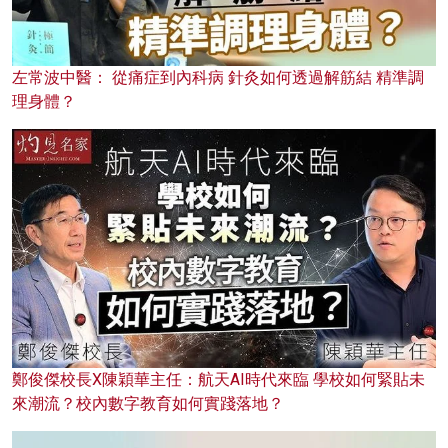
左常波中醫： 從痛症到內科病 針灸如何透過解筋結 精準調
理身體？
鄭俊傑校長X陳穎華主任：航天AI時代來臨 學校如何緊貼未
來潮流？校內數字教育如何實踐落地？