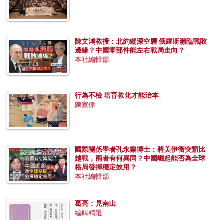
陳文鴻教授：北約縱深空襲 俄羅斯瀕臨戰敗
邊緣？中國零部件能左右戰局走向？
本社編輯部
行為不檢 培育教化才能治本
陳家偉
國際關係學者孔永樂博士：將美伊衝突類比
越戰，兩者有何異同？中國崛起能否為全球
格局發揮穩定效用？
本社編輯部
葛亮：見南山
編輯精選