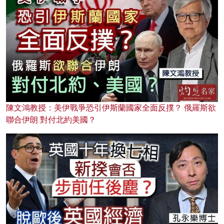
陳文鴻教授：美伊戰爭恐引伊斯蘭國家全面反撲？ 俄羅斯欲
聯合伊朗 對付北約美國？