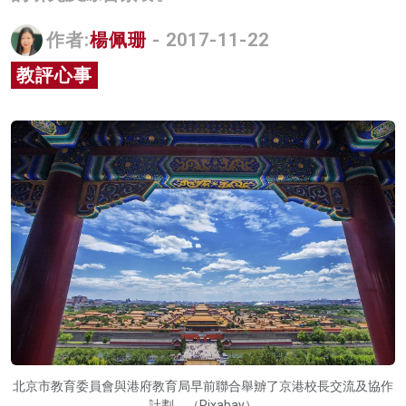
名家榜
作者:
楊佩珊
- 2017-11-22
灼見活動
教評心事
關於我們
北京市教育委員會與港府教育局早前聯合舉辧了京港校長交流及協作
計劃。（Pixabay）