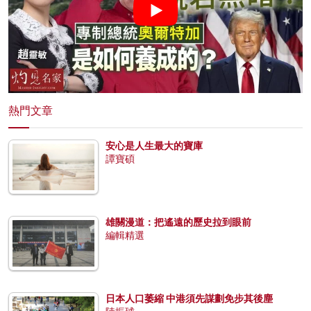
熱門文章
安心是人生最大的寶庫
譚寶碩
雄關漫道：把遙遠的歷史拉到眼前
編輯精選
日本人口萎縮 中港須先謀劃免步其後塵