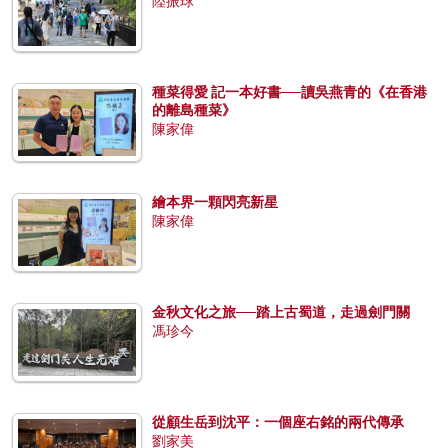
陸振球
種菜得愛 記一本好書──讀吳燕青的《在香港
的離島種菜》
陳家偉
繪本界一顆閃亮新星
陳家偉
金秋文化之旅──踏上古蜀道，走過劍門關
馮珍今
從顧生岳到沈平：一個座右銘的兩代傳承
劉家美