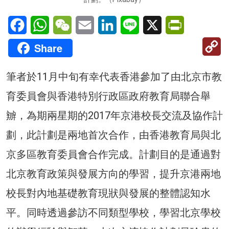
Facebook
WhatsApp
WeChat
Email
LinkedIn
Line
X
PrintFriendl
C
Share
Li
筆者於11月中旬有幸代表香港參加了由北京市教
育委員會與香港特別行政區政府教育局聯合舉
辧，為期兩星期的2017年京港校長交流及協作計
劃，此計劃是兩地首次合作，由香港教育局與北
京多區教育委員會合作完成。計劃目的是通過對
北京教育政策與發展方向的學習，提升京港兩地
校長對內地基礎教育現狀與發展的整體認知水
平。同時透過參訪不同類型學校，學習北京學校