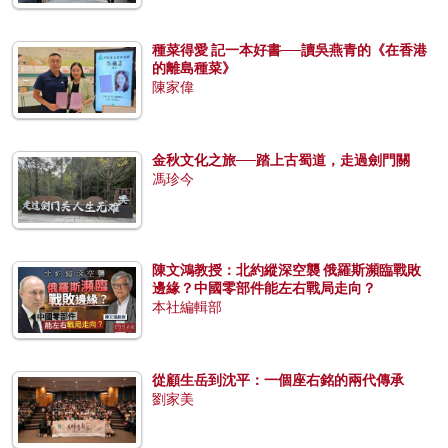
種菜得愛 記一本好書──讀吳燕青的《在香港
的離島種菜》
陳家偉
金秋文化之旅──踏上古蜀道，走過劍門關
馮珍今
陳文鴻教授：北約縱深空襲 俄羅斯瀕臨戰敗
邊緣？中國零部件能左右戰局走向？
本社編輯部
從顧生岳到沈平：一個座右銘的兩代傳承
劉家美