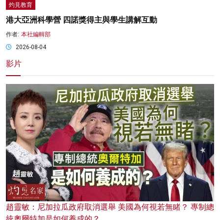
灼見教育
港大亞洲科學營 四諾獎得主與學生講解互動
作者:
本社編輯部
2026-08-04
影片
趙靈敏：尼加拉瓜政府取消選舉 美國為何視若無睹？ 專制總
統奧爾特加是如何養成的？