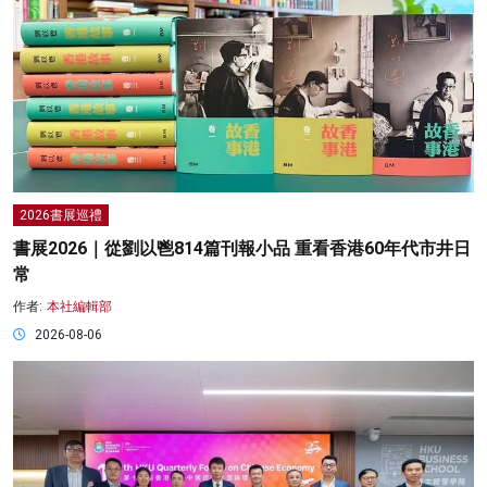
2026書展巡禮
書展2026｜從劉以鬯814篇刊報小品 重看香港60年代市井日
常
作者:
本社編輯部
2026-08-06