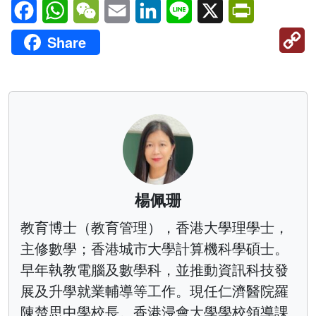
Facebook
WhatsApp
WeChat
Email
LinkedIn
Line
X
PrintFriendl
C
Share
Li
楊佩珊
教育博士（教育管理），香港大學理學士，
主修數學；香港城市大學計算機科學碩士。
早年執教電腦及數學科，並推動資訊科技發
展及升學就業輔導等工作。現任仁濟醫院羅
陳楚思中學校長。香港浸會大學學校領導課