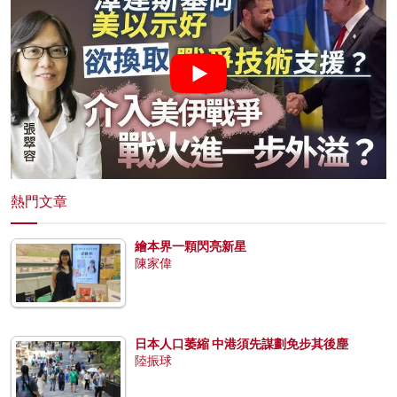
熱門文章
繪本界一顆閃亮新星
陳家偉
日本人口萎縮 中港須先謀劃免步其後塵
陸振球