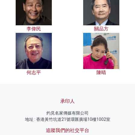
李偉民
關品方
何志平
陳晴
承印人
灼見名家傳媒有限公司
地址 : 香港黃竹坑道21號環匯廣場10樓1002室
追蹤我們的社交平台