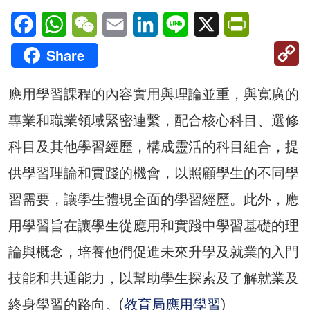
Facebook
WhatsApp
WeChat
Email
LinkedIn
Line
X
PrintFriendl
C
Share
Li
應用學習課程的內容實用與理論並重，與寬廣的
專業和職業領域緊密連繫，配合核心科目、選修
科目及其他學習經歷，構成靈活的科目組合，提
供學習理論和實踐的機會，以照顧學生的不同學
習需要，讓學生體現全面的學習經歷。此外，應
用學習旨在讓學生從應用和實踐中學習基礎的理
論與概念，培養他們促進未來升學及就業的入門
技能和共通能力，以幫助學生探索及了解就業及
終身學習的路向。(
教育局應用學習
)