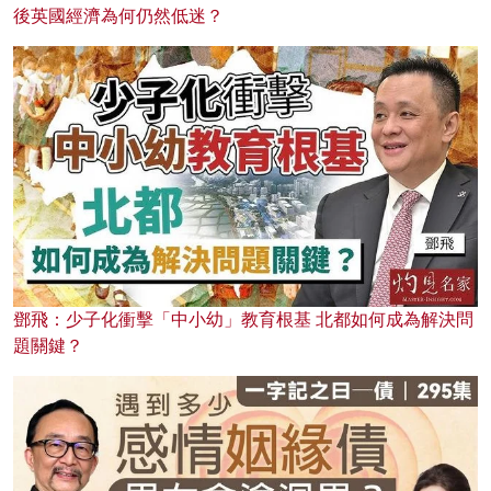
後英國經濟為何仍然低迷？
鄧飛：少子化衝擊「中小幼」教育根基 北都如何成為解決問
題關鍵？