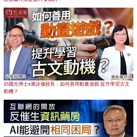
邱國光博士x潘詠儀校長：如何善用動畫遊戲 提升學習古文
動機？