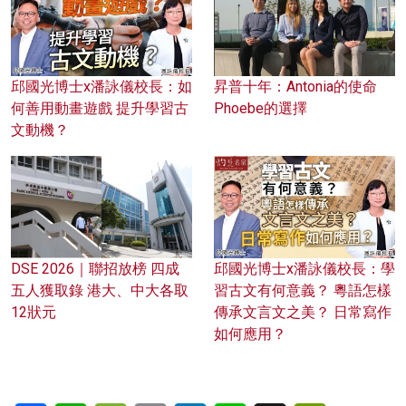
邱國光博士x潘詠儀校長：如
昇普十年：Antonia的使命
何善用動畫遊戲 提升學習古
Phoebe的選擇
文動機？
DSE 2026｜聯招放榜 四成
邱國光博士x潘詠儀校長：學
五人獲取錄 港大、中大各取
習古文有何意義？ 粵語怎樣
12狀元
傳承文言文之美？ 日常寫作
如何應用？