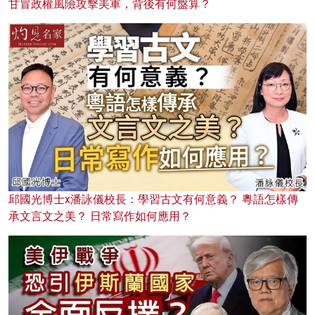
甘冒政權風險攻擊美軍，背後有何盤算？
邱國光博士x潘詠儀校長：學習古文有何意義？ 粵語怎樣傳
承文言文之美？ 日常寫作如何應用？