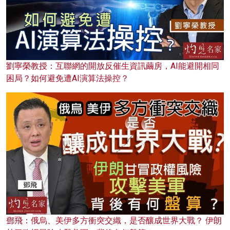
劉寧榮教授：互聯網的開放反催生資訊繭房，AI能避開相同
困局？如何避免遭AI演算法操控？
鄧飛：俄烏、美伊多方衝突交織，是否釀成世界大戰？ 伊朗