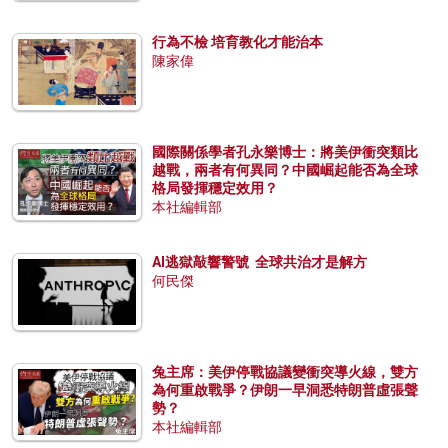
行為不檢 培育教化才能治本
陳家偉
國際關係學者孔永樂博士：將美伊衝突類比
越戰，兩者有何異同？中國崛起能否為全球
格局發揮穩定效用？
本社編輯部
AI逃獄敲響警號 全球共治才是解方
何民傑
兔主席：美伊停戰協議變衝突導火線，雙方
為何重啟戰爭？伊朗一早洞悉特朗普虛張聲
勢？
本社編輯部