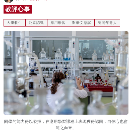
名家榜
教評心事
灼見活動
大學收生
公眾認識
應用學習
艱辛文憑試
認同年青人
關於我們
同學的能力得以發揮，在應用學習課程上表現獲得認同，自信心也會
隨之而來。