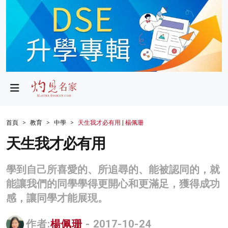
政局
教育
文化
財經
首頁
教育
中學
天生我才必有用 | 楊佩珊
生活
天生我才必有用
健康
學到自己所喜愛的、所追尋的、能被認同的，就
商業
能讓我們的同學學得更開心和更滿足，獲得成功
感，讓同學才能展現。
科技
影片
作者:
楊佩珊
- 2017-10-24