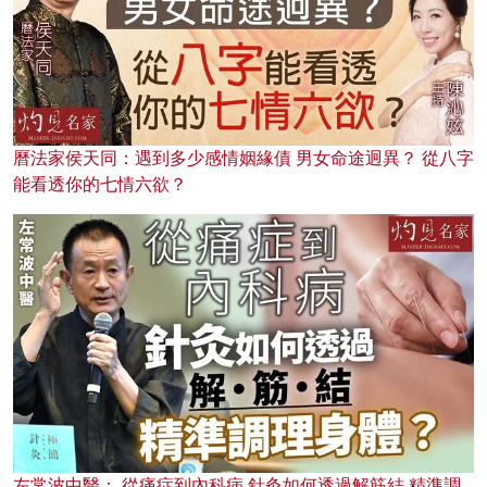
曆法家侯天同：遇到多少感情姻緣債 男女命途迥異？ 從八字
能看透你的七情六欲？
左常波中醫： 從痛症到內科病 針灸如何透過解筋結 精準調