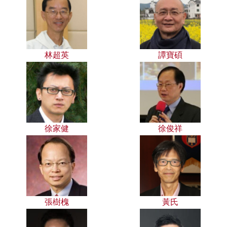
林超英
譚寶碩
徐家健
徐俊祥
張樹槐
黃氏