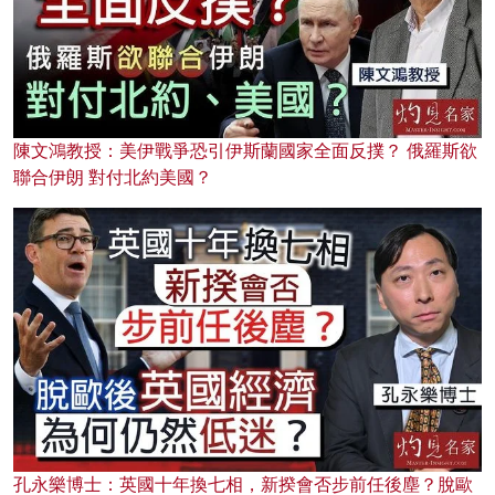
陳文鴻教授：美伊戰爭恐引伊斯蘭國家全面反撲？ 俄羅斯欲
聯合伊朗 對付北約美國？
孔永樂博士：英國十年換七相，新揆會否步前任後塵？脫歐