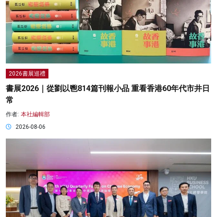
2026書展巡禮
書展2026｜從劉以鬯814篇刊報小品 重看香港60年代市井日
常
作者:
本社編輯部
2026-08-06