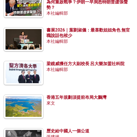
為何重啟戰爭？伊朗一早洞悉特朗普虛張聲
勢？
本社編輯部
書展2026｜葉劉淑儀：最喜歡姐姐角色 無官
職說話包袱少
本社編輯部
梁鏡威獲任方大副校長 呂大樂加盟社科院
本社編輯部
香港五年規劃須提前布局大鵬灣
來文
歷史給中國人一個公道
張建雄