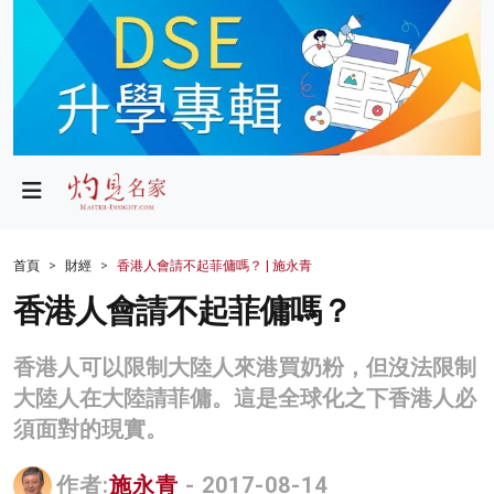
政局
教育
文化
財經
首頁
財經
香港人會請不起菲傭嗎？ | 施永青
生活
香港人會請不起菲傭嗎？
健康
香港人可以限制大陸人來港買奶粉，但沒法限制
商業
大陸人在大陸請菲傭。這是全球化之下香港人必
須面對的現實。
科技
影片
作者:
施永青
- 2017-08-14