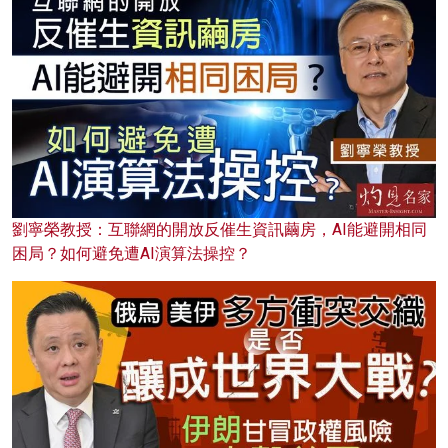
劉寧榮教授：互聯網的開放反催生資訊繭房，AI能避開相同
困局？如何避免遭AI演算法操控？