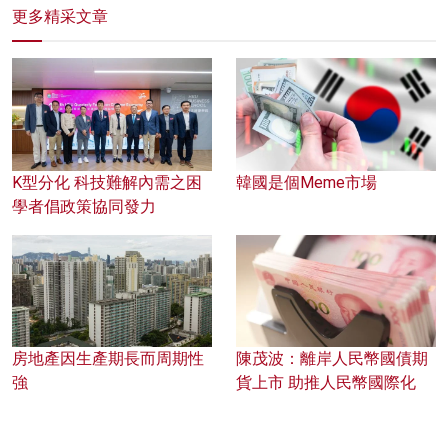
更多精采文章
K型分化 科技難解內需之困
韓國是個Meme市場
學者倡政策協同發力
房地產因生產期長而周期性
陳茂波：離岸人民幣國債期
強
貨上市 助推人民幣國際化