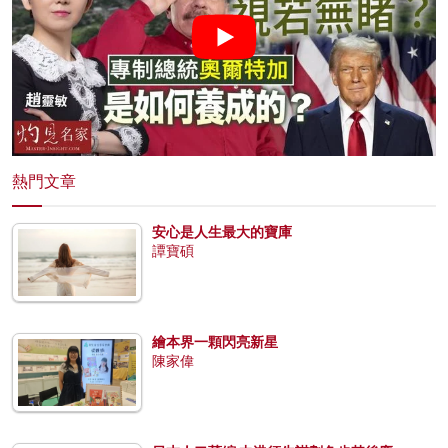
熱門文章
安心是人生最大的寶庫
譚寶碩
繪本界一顆閃亮新星
陳家偉