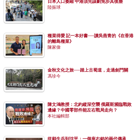
日本人口萎縮 中港須先謀劃免步其後塵
陸振球
種菜得愛 記一本好書──讀吳燕青的《在香港
的離島種菜》
陳家偉
金秋文化之旅──踏上古蜀道，走過劍門關
馮珍今
陳文鴻教授：北約縱深空襲 俄羅斯瀕臨戰敗
邊緣？中國零部件能左右戰局走向？
本社編輯部
從顧生岳到沈平：一個座右銘的兩代傳承