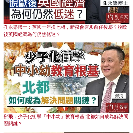
孔永樂博士：英國十年換七相，新揆會否步前任後塵？脫歐
後英國經濟為何仍然低迷？
鄧飛：少子化衝擊「中小幼」教育根基 北都如何成為解決問
題關鍵？