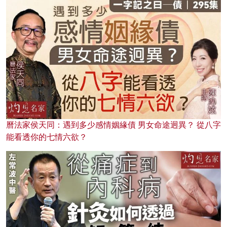
曆法家侯天同：遇到多少感情姻緣債 男女命途迥異？ 從八字
能看透你的七情六欲？