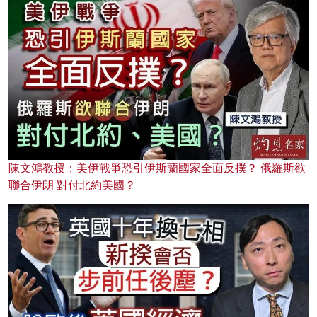
陳文鴻教授：美伊戰爭恐引伊斯蘭國家全面反撲？ 俄羅斯欲
聯合伊朗 對付北約美國？