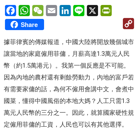
Facebook
WhatsApp
WeChat
Email
LinkedIn
Line
X
PrintFriendl
C
Share
Li
據菲律賓的傳媒報道，中國大陸將開放幾個城市
讓當地的家庭僱用菲傭，月薪高達1.3萬元人民
幣（約1.5萬港元）。我第一個反應是不可能。
因為內地的農村還有剩餘勞動力，內地的富戶若
有需要家傭的話，為何不僱用會講中文，會煮中
國菜，懂得中國風俗的本地大媽？人工只需1.3
萬元人民幣的三分之一。因此，就算國家硬性規
定僱用菲傭的工資，人民也可以有其他選擇。