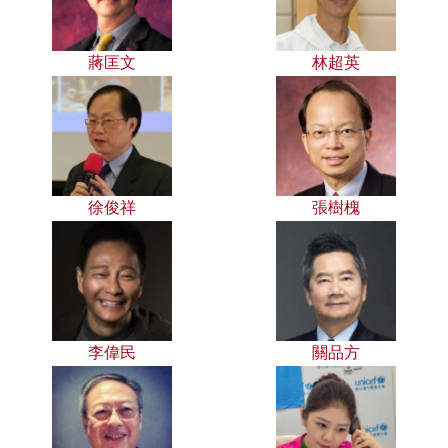
蔣匡文
林超英
徐俊祥
張樹槐
李偉民
關品方