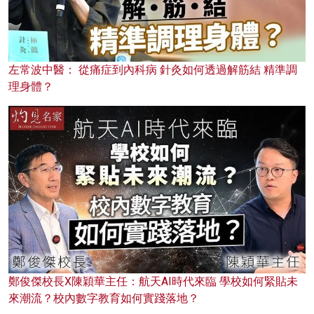
左常波中醫： 從痛症到內科病 針灸如何透過解筋結 精準調
理身體？
鄭俊傑校長X陳穎華主任：航天AI時代來臨 學校如何緊貼未
來潮流？校內數字教育如何實踐落地？