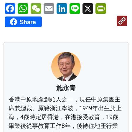
Facebook
WhatsApp
WeChat
Email
LinkedIn
Line
X
PrintFriendl
C
Share
Li
施永青
香港中原地產創始人之一，現任中原集團主
席兼總裁。原籍浙江寧波，1949年出生於上
海，4歲時定居香港，在港接受教育，19歲
畢業後從事教育工作8年，後轉往地產行業