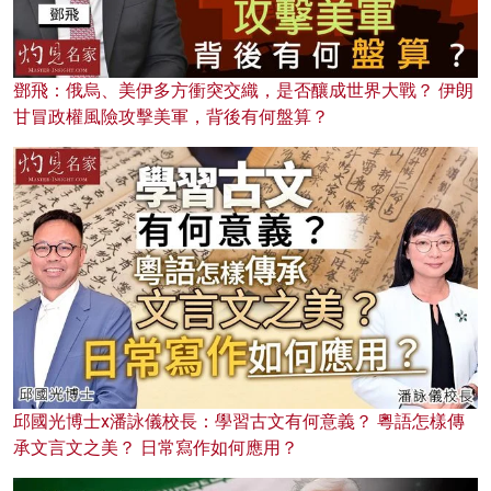
鄧飛：俄烏、美伊多方衝突交織，是否釀成世界大戰？ 伊朗
甘冒政權風險攻擊美軍，背後有何盤算？
邱國光博士x潘詠儀校長：學習古文有何意義？ 粵語怎樣傳
承文言文之美？ 日常寫作如何應用？