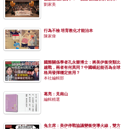
劉家美
行為不檢 培育教化才能治本
陳家偉
國際關係學者孔永樂博士：將美伊衝突類比
越戰，兩者有何異同？中國崛起能否為全球
格局發揮穩定效用？
本社編輯部
葛亮：見南山
編輯精選
兔主席：美伊停戰協議變衝突導火線，雙方