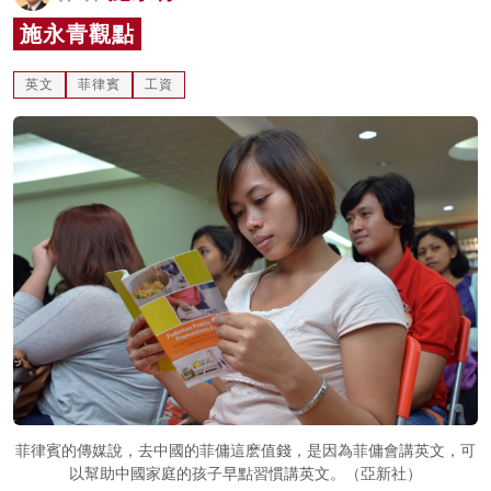
名家榜
施永青觀點
灼見活動
英文
菲律賓
工資
關於我們
菲律賓的傳媒說，去中國的菲傭這麽值錢，是因為菲傭會講英文，可
以幫助中國家庭的孩子早點習慣講英文。（亞新社）