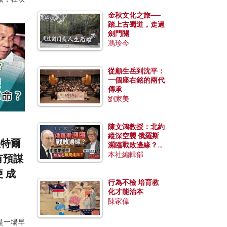
金秋文化之旅──
踏上古蜀道，走過
劍門關
馮珍今
從顧生岳到沈平：
一個座右銘的兩代
傳承
劉家美
陳文鴻教授：北約
縱深空襲 俄羅斯
杜特爾
瀕臨戰敗邊緣？中
國零部件能左右戰
本社編輯部
有預謀
局走向？
 成
行為不檢 培育教
化才能治本
陳家偉
是一場早