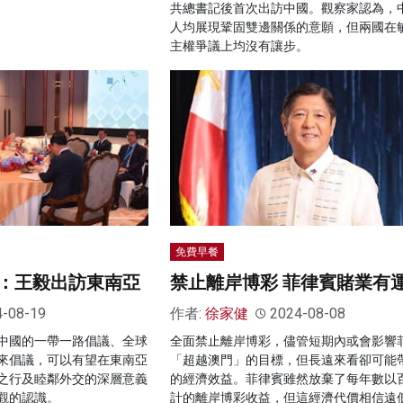
共總書記後首次出訪中國。觀察家認為，
人均展現鞏固雙邊關係的意願，但兩國在
主權爭議上均沒有讓步。
免費早餐
：王毅出訪東南亞
禁止離岸博彩 菲律賓賭業有
4-08-19
作者:
徐家健
2024-08-08
中國的一帶一路倡議、全球
全面禁止離岸博彩，儘管短期內或會影響
來倡議，可以有望在東南亞
「超越澳門」的目標，但長遠來看卻可能
之行及睦鄰外交的深層意義
的經濟效益。菲律賓雖然放棄了每年數以
觀的認識。
計的離岸博彩收益，但這經濟代價相信遠