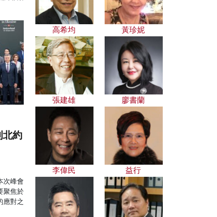
高希均
黃珍妮
張建雄
廖書蘭
到北約
李偉民
益行
本次峰會
要聚焦於
的應對之