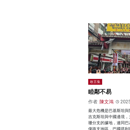
敢言集
睦鄰不易
作者:
陳文鴻
202
最大危機是巴基斯坦與
吉克斯坦與中國邊境，
珊分支的據地，連同巴
俾路支地區，巴國塔利