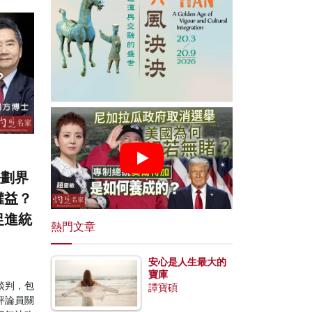
法劃界
權益？
促進統
熱門文章
安心是人生最大的
寶庫
談判，包
譚寶碩
評論員關