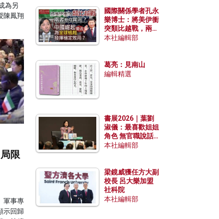
成為另
國際關係學者孔永
授陳鳳翔
樂博士：將美伊衝
突類比越戰，兩者
有何異同？中國崛
本社編輯部
起能否為全球格局
發揮穩定效用？
葛亮：見南山
編輯精選
書展2026｜葉劉
淑儀：最喜歡姐姐
角色 無官職說話
包袱少
本社編輯部
和局限
梁鏡威獲任方大副
校長 呂大樂加盟
社科院
本社編輯部
、軍事專
顯示回歸