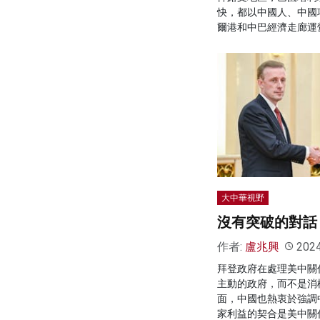
快，都以中國人、中國
爾港和中巴經濟走廊運
大中華視野
沒有突破的對話
作者:
盧兆興
202
拜登政府在處理美中關
主動的政府，而不是消
面，中國也熱衷於強調
家利益的契合是美中關