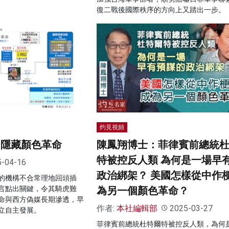
復二戰後國際秩序的方向上又踏出一步。
灼見視頻
 隱藏顏色革命
陳鳳翔博士：菲律賓前總統
特被控反人類 為何是一場早
5-04-16
政治綁架？ 美國怎樣從中作梗
的機構不合常理地回頭插
言點出關鍵，令其騎虎難
為另一個顏色革命？
命與西方偽媒長期滲透，早
作者:
本社編輯部
2025-03-27
立自主發展。
菲律賓前總統杜特爾特被控反人類，為何