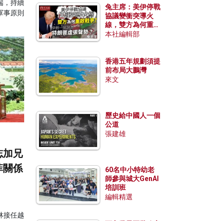
端，持續
兔主席：美伊停戰
軍事原則
協議變衝突導火
線，雙方為何重啟
戰爭？伊朗一早洞
本社編輯部
悉特朗普虛張聲
勢？
香港五年規劃須提
前布局大鵬灣
來文
歷史給中國人一個
公道
張建雄
志加兄
菲關係
60名中小特幼老
師參與城大GenAI
培訓班
編輯精選
林接任越