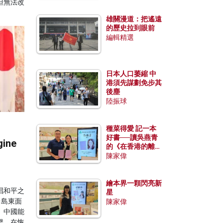
但無法改
雄關漫道：把遙遠
的歷史拉到眼前
編輯精選
日本人口萎縮 中
港須先謀劃免步其
後塵
陸振球
種菜得愛 記一本
好書──讀吳燕青
ine
的《在香港的離島
種菜》
陳家偉
繪本界一顆閃亮新
唱和平之
星
台島東面
陳家偉
。中國能
繫，在恢