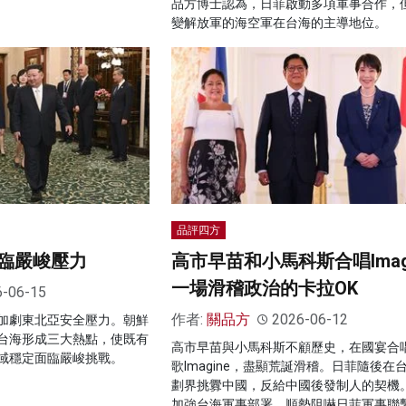
品方博士認為，日菲啟動多項軍事合作，
變解放軍的海空軍在台海的主導地位。
品評四方
臨嚴峻壓力
高市早苗和小馬科斯合唱Imag
一場滑稽政治的卡拉OK
6-06-15
作者:
關品方
2026-06-12
加劇東北亞安全壓力。朝鮮
台海形成三大熱點，使既有
高市早苗與小馬科斯不顧歷史，在國宴合
域穩定面臨嚴峻挑戰。
歌Imagine，盡顯荒誕滑稽。日菲隨後在
劃界挑釁中國，反給中國後發制人的契機
加強台海軍事部署，順勢阻嚇日菲軍事聯