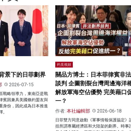
灼見視頻
背景下的日菲劃界
關品方博士：日本菲律賓非
談判 企圖割裂台灣周邊海洋
部
2026-07-15
解放軍海空佔優勢 完美藉口
區戰略領導力，東南亞是戰
律賓因兼具美國條約盟友與
一？
重身份，因此成為日本推進
作者:
本社編輯部
2026-06-18
擇。
日菲雙方同意啟動《軍事情報保護協定》
括所謂專屬經濟區和大陸架的劃界。時事