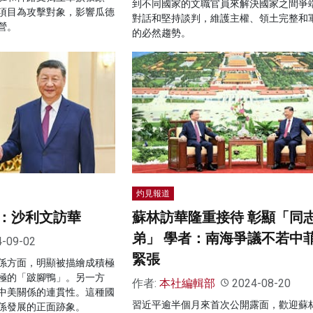
到不同國家的文職官員來解決國家之間爭
項目為攻擊對象，影響瓜德
對話和堅持談判，維護主權、領土完整和
營。
的必然趨勢。
灼見報道
：沙利文訪華
蘇林訪華隆重接待 彰顯「同
弟」 學者：南海爭議不若中
4-09-02
緊張
係方面，明顯被描繪成積極
極的「跛腳鴨」。另一方
作者:
本社編輯部
2024-08-20
中美關係的連貫性。這種國
習近平逾半個月來首次公開露面，歡迎蘇
係發展的正面跡象。