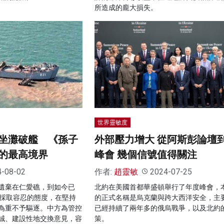
所造成的龐大損失。
世界靈敏度
坐灘破艦 《孫子
外部壓力增大 從阿斯彭論壇
的最高境界
峰會 幾個信號值得關注
4-08-02
作者:
趙靈敏
2024-07-25
遺棄在仁愛礁，到如今已
北約在美國首都華盛頓舉行了年度峰會，
國採取容忍的態度，在堅持
的正式名稱是烏克蘭與跨大西洋安全，主
為重不予驅逐。中方為管控
已經持續了兩年多的俄烏戰爭，以及北約
誠、建設性地交換意見，容
策。