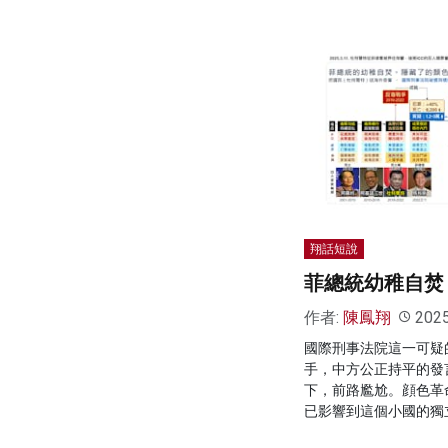
翔話短說
菲總統幼稚自焚
作者:
陳鳳翔
202
國際刑事法院這一可疑
手，中方公正持平的發
下，前路尷尬。顔色革
已影響到這個小國的獨