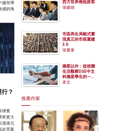
西方世界兩批政客
中越領導
張建雄
敏感的海
市區再生局範式實
現真正的市區重建
3.0
張量童
摘星以外：從校園
生活觀察DSE中文
科摘星學生的一點
特質
來文
運行？
推薦作家
菲律賓
帶來更大
百億港元
低於罪案