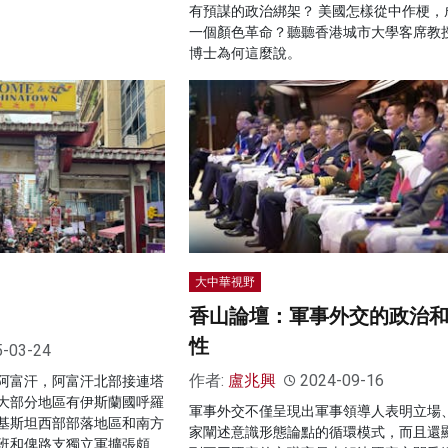
有預謀的政治綁架？ 美國怎樣從中作梗，
一個顏色革命？聽聽香港城市大學客席教
博士為何這麼說。
大中華視野
香山論壇：軍事外交的政治
性
5-03-24
作者:
盧兆興
2024-09-16
阿富汗，阿富汗北部接連塔
大部分地區有伊斯蘭國呼羅
軍事外交不僅呈現出軍事領導人表明立場
基斯坦西部部落地區和南方
家闡述意識形態論點的循環模式，而且還
班和俾路支獨立軍擴張頗