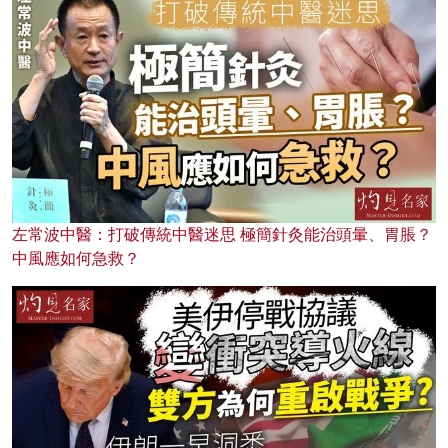
左常波中醫：打破傳統中醫迷思 極簡針灸能治頭暈、胃脹？
中風應如何急救？