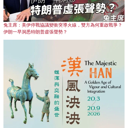
兔主席：美伊停戰協議變衝突導火線，雙方為何重啟戰爭？
伊朗一早洞悉特朗普虛張聲勢？