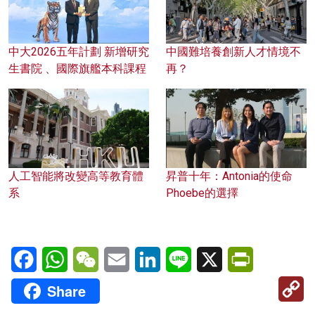
中大2026五年計劃 新增研究
中國難培養創新人才情境不
生書院 、國際旗艦本科課程
再？
人工智能將改變高等教育體
昇普十年：Antonia的使命
系
Phoebe的選擇
Facebook
WhatsApp
WeChat
Email
LinkedIn
Line
X
PrintFriendl
C
Share
Li