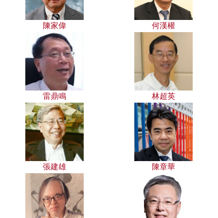
陳家偉
何漢權
雷鼎鳴
林超英
張建雄
陳章華