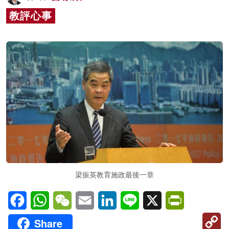
名家榜
教評心事
灼見活動
關於我們
梁振英教育施政最後一章
Facebook
WhatsApp
WeChat
Email
LinkedIn
Line
X
PrintFriendl
C
Share
Li