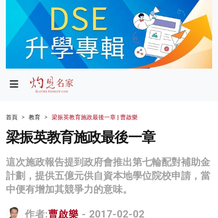
政局
教育
文化
財經
首頁
教育
梁振英教育施政最後一章 | 曹啟樂
生活
梁振英教育施政最後一章
健康
這次施政報告提到政府會推出第七輪配對補助金
商業
計劃，提供五億元供自資本地學位院校申請，當
中便有增加其競爭力的意味。
科技
影片
作者:
曹啟樂
- 2017-02-02