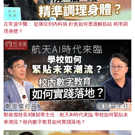
左常波中醫： 從痛症到內科病 針灸如何透過解筋結 精準調
理身體？
鄭俊傑校長X陳穎華主任：航天AI時代來臨 學校如何緊貼未
來潮流？校內數字教育如何實踐落地？