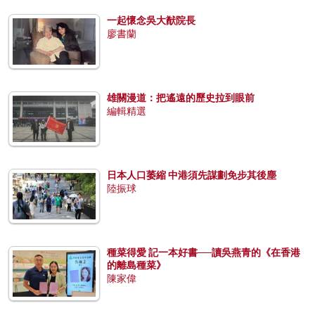
一起懷念吳大猷院長
廖書蘭
雄關漫道：把遙遠的歷史拉到眼前
編輯精選
日本人口萎縮 中港須先謀劃免步其後塵
陸振球
種菜得愛 記一本好書──讀吳燕青的《在香港
的離島種菜》
陳家偉