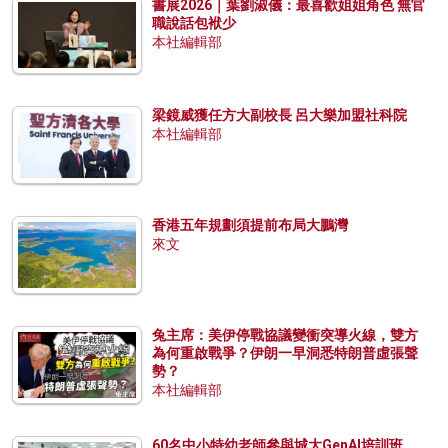
書展2026｜葉劉淑儀：最喜歡姐姐角色 無官
職說話包袱少
本社編輯部
梁鏡威獲任方大副校長 呂大樂加盟社科院
本社編輯部
香港五年規劃須提前布局大鵬灣
來文
兔主席：美伊停戰協議變衝突導火線，雙方
為何重啟戰爭？伊朗一早洞悉特朗普虛張聲
勢？
本社編輯部
60名中小特幼老師參與城大GenAI培訓班