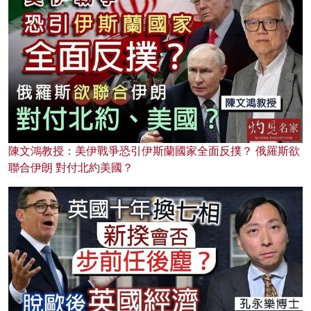
陳文鴻教授：美伊戰爭恐引伊斯蘭國家全面反撲？ 俄羅斯欲
聯合伊朗 對付北約美國？