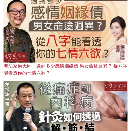
曆法家侯天同：遇到多少感情姻緣債 男女命途迥異？ 從八字
能看透你的七情六欲？