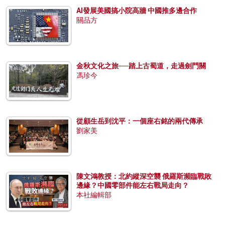
AI發展美國搞小院高牆 中國推多邊合作
關品方
金秋文化之旅──踏上古蜀道，走過劍門關
馮珍今
從顧生岳到沈平：一個座右銘的兩代傳承
劉家美
陳文鴻教授：北約縱深空襲 俄羅斯瀕臨戰敗
邊緣？中國零部件能左右戰局走向？
本社編輯部