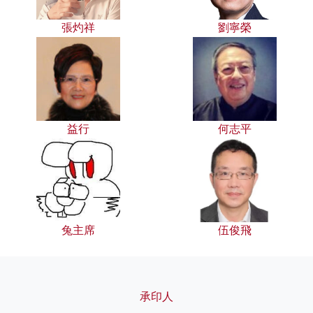
張灼祥
劉寧榮
益行
何志平
兔主席
伍俊飛
承印人