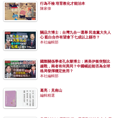
行為不檢 培育教化才能治本
陳家偉
關品方博士：台灣九合一選舉 民進黨大失人
心 藍白合作有望拿下七成以上縣市？
本社編輯部
國際關係學者孔永樂博士：將美伊衝突類比
越戰，兩者有何異同？中國崛起能否為全球
格局發揮穩定效用？
本社編輯部
葛亮：見南山
編輯精選