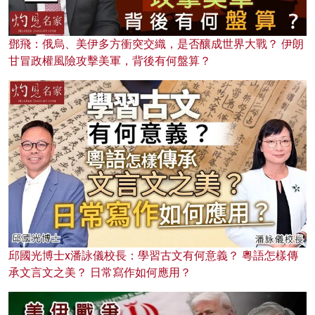
鄧飛：俄烏、美伊多方衝突交織，是否釀成世界大戰？ 伊朗
甘冒政權風險攻擊美軍，背後有何盤算？
邱國光博士x潘詠儀校長：學習古文有何意義？ 粵語怎樣傳
承文言文之美？ 日常寫作如何應用？