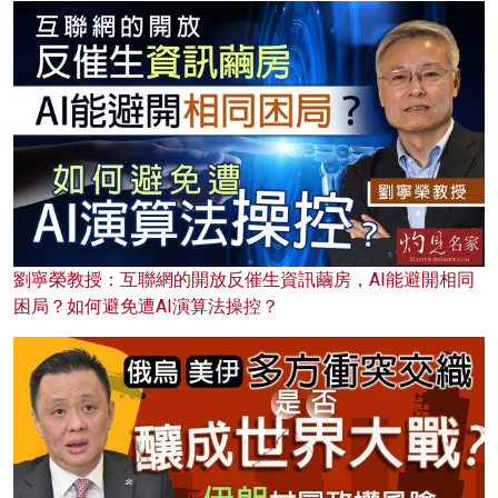
劉寧榮教授：互聯網的開放反催生資訊繭房，AI能避開相同
困局？如何避免遭AI演算法操控？