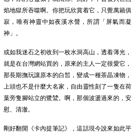
焰地獄所吞噬啊。你把玩欣賞着它，只覺萬籟俱
寂，唯有神靈中如夜溪水聲，所謂「屏氣而凝
神」。
或如我迷石之初收到一枚水洞高山，透着薄光，
就是在台灣網站買的，原來的主人一定很愛它，
那長期撫玩讓原本的白皙，變成一種茶晶凍物，
上頭也不是什麼大名家，自由靈性刻了一隻在荷
葉旁隻腳站立的鷺鷥。啊，那個波盪過來的，安
慰、清澈。
剛好翻開《卡內提筆記》，這話現今說來如此平