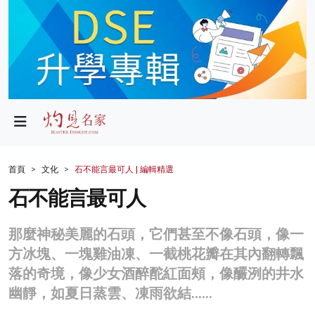
政局
教育
文化
財經
首頁
文化
石不能言最可人 | 編輯精選
生活
石不能言最可人
健康
那麼神秘美麗的石頭，它們甚至不像石頭，像一
商業
方冰塊、一塊雞油凍、一截桃花瓣在其內翻轉飄
落的奇境，像少女酒醉酡紅面頰，像釅洌的井水
科技
幽靜，如夏日蒸雲、凍雨欲結……
影片