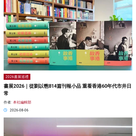
2026書展巡禮
書展2026｜從劉以鬯814篇刊報小品 重看香港60年代市井日
常
作者:
本社編輯部
2026-08-06