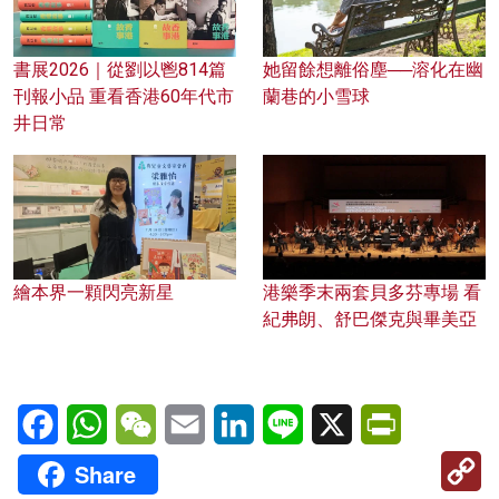
書展2026｜從劉以鬯814篇
她留餘想離俗塵──溶化在幽
刊報小品 重看香港60年代市
蘭巷的小雪球
井日常
繪本界一顆閃亮新星
港樂季末兩套貝多芬專場 看
紀弗朗、舒巴傑克與畢美亞
Facebook
WhatsApp
WeChat
Email
LinkedIn
Line
X
PrintFriendl
C
Share
Li