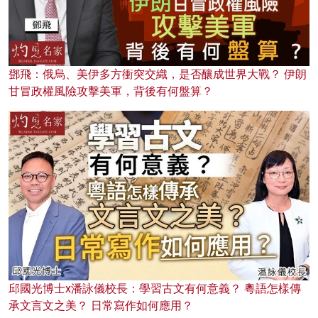
鄧飛：俄烏、美伊多方衝突交織，是否釀成世界大戰？ 伊朗
甘冒政權風險攻擊美軍，背後有何盤算？
邱國光博士x潘詠儀校長：學習古文有何意義？ 粵語怎樣傳
承文言文之美？ 日常寫作如何應用？