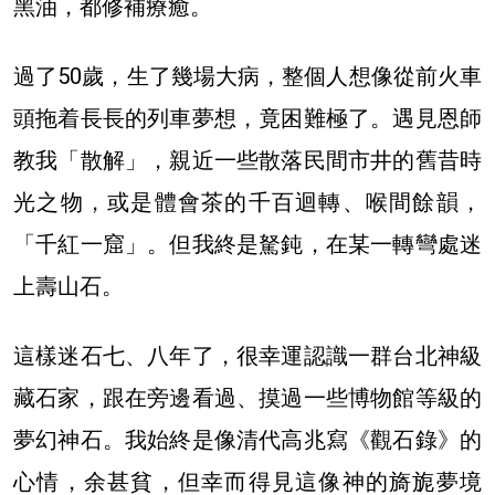
黑油，都修補療癒。
過了50歲，生了幾場大病，整個人想像從前火車
頭拖着長長的列車夢想，竟困難極了。遇見恩師
教我「散解」，親近一些散落民間市井的舊昔時
光之物，或是體會茶的千百迴轉、喉間餘韻，
「千紅一窟」。但我終是駑鈍，在某一轉彎處迷
上壽山石。
這樣迷石七、八年了，很幸運認識一群台北神級
藏石家，跟在旁邊看過、摸過一些博物館等級的
夢幻神石。我始終是像清代高兆寫《觀石錄》的
心情，余甚貧，但幸而得見這像神的旖旎夢境