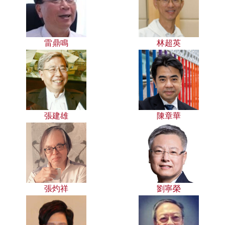
雷鼎鳴
林超英
張建雄
陳章華
張灼祥
劉寧榮