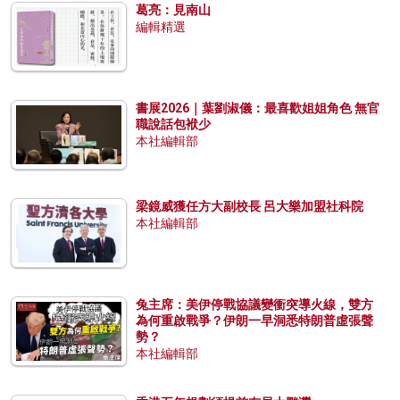
葛亮：見南山
編輯精選
書展2026｜葉劉淑儀：最喜歡姐姐角色 無官
職說話包袱少
本社編輯部
梁鏡威獲任方大副校長 呂大樂加盟社科院
本社編輯部
兔主席：美伊停戰協議變衝突導火線，雙方
為何重啟戰爭？伊朗一早洞悉特朗普虛張聲
勢？
本社編輯部