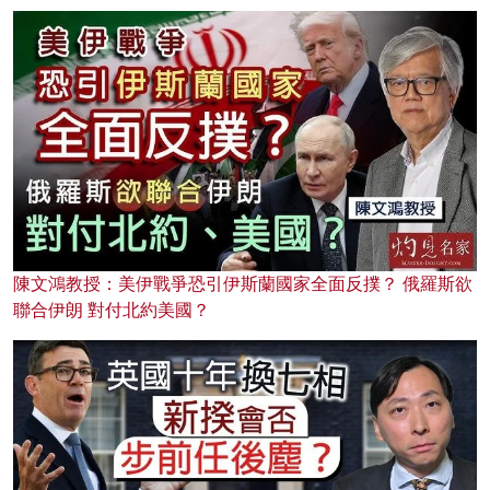
陳文鴻教授：美伊戰爭恐引伊斯蘭國家全面反撲？ 俄羅斯欲
聯合伊朗 對付北約美國？