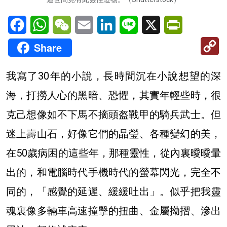
Facebook
WhatsApp
WeChat
Email
LinkedIn
Line
X
PrintFriendl
C
Share
Li
我寫了30年的小說，長時間沉在小說想望的深
海，打撈人心的黑暗、恐懼，其實年輕些時，很
克己想像如不下馬不摘頭盔戰甲的騎兵武士。但
迷上壽山石，好像它們的晶瑩、各種變幻的美，
在50歲病困的這些年，那種靈性，從內裏曖曖暈
出的，和電腦時代手機時代的螢幕閃光，完全不
同的，「感覺的延遲、緩緩吐出」。似乎把我靈
魂裏像多輛車高速撞擊的扭曲、金屬拗摺、滲出