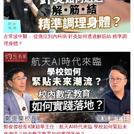
左常波中醫： 從痛症到內科病 針灸如何透過解筋結 精準調
理身體？
鄭俊傑校長X陳穎華主任：航天AI時代來臨 學校如何緊貼未
來潮流？校內數字教育如何實踐落地？