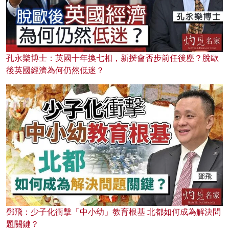
孔永樂博士：英國十年換七相，新揆會否步前任後塵？脫歐
後英國經濟為何仍然低迷？
鄧飛：少子化衝擊「中小幼」教育根基 北都如何成為解決問
題關鍵？