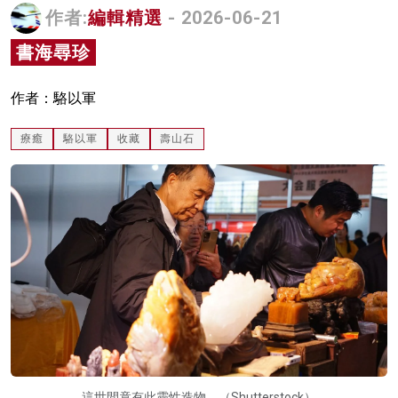
作者:
編輯精選
- 2026-06-21
名家榜
書海尋珍
灼見活動
關於我們
作者：駱以軍
療癒
駱以軍
收藏
壽山石
這世間竟有此靈性造物。（Shutterstock）