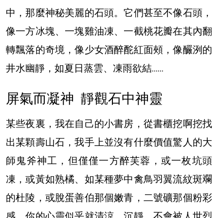
中，那麼神秘美麗的石頭。它們甚至不像石頭，
像一方冰塊、一塊雞油凍、一截桃花瓣在其內翻
轉飄落的奇境，像少女酒醉酡紅面頰，像釅洌的
井水幽靜，如夏日蒸雲、凍雨欲結……
屏氣而凝神 靜觀石中神靈
某些夜裏，我在自己的小書房，從書櫃挖啊挖找
出某顆壽山石，我手上並沒有什麼價值驚人的大
師鬼斧神工，但僅僅一方醉芙蓉，或一枚坑頭
凍，或黃如熟橘、如某種夢中禽鳥羽翼流紋斑斕
的杜陵，或脫蛋善伯那個嫩青，二號礦那個粉彩
感，你的心靈似乎就清涼、沉靜，不會被人世烈