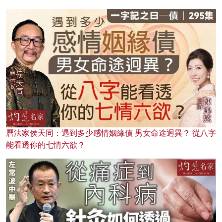
曆法家侯天同：遇到多少感情姻緣債 男女命途迥異？ 從八字
能看透你的七情六欲？