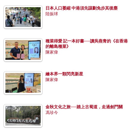
日本人口萎縮 中港須先謀劃免步其後塵
陸振球
種菜得愛 記一本好書──讀吳燕青的《在香港
的離島種菜》
陳家偉
繪本界一顆閃亮新星
陳家偉
金秋文化之旅──踏上古蜀道，走過劍門關
馮珍今