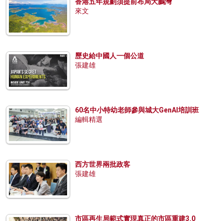
香港五年規劃須提前布局大鵬灣
來文
歷史給中國人一個公道
張建雄
60名中小特幼老師參與城大GenAI培訓班
編輯精選
西方世界兩批政客
張建雄
市區再生局範式實現真正的市區重建3.0