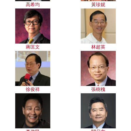
高希均
黃珍妮
蔣匡文
林超英
徐俊祥
張樹槐