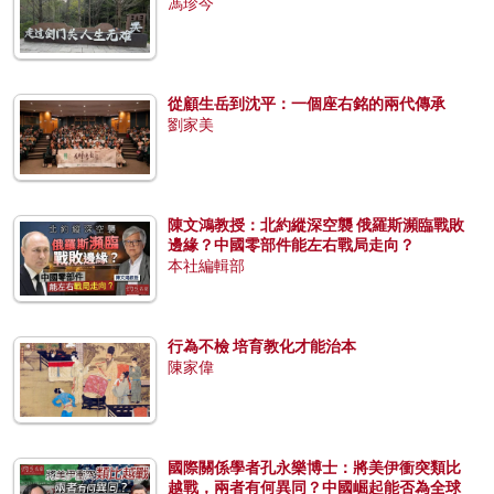
馮珍今
從顧生岳到沈平：一個座右銘的兩代傳承
劉家美
陳文鴻教授：北約縱深空襲 俄羅斯瀕臨戰敗
邊緣？中國零部件能左右戰局走向？
本社編輯部
行為不檢 培育教化才能治本
陳家偉
國際關係學者孔永樂博士：將美伊衝突類比
越戰，兩者有何異同？中國崛起能否為全球