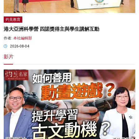
灼見教育
港大亞洲科學營 四諾獎得主與學生講解互動
作者:
本社編輯部
2026-08-04
影片