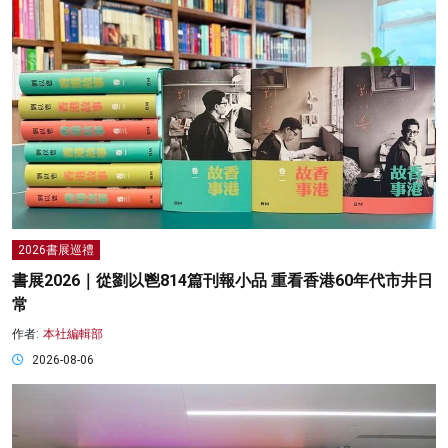
2026書展巡禮
書展2026｜從劉以鬯814篇刊報小品 重看香港60年代市井日
常
作者:
本社編輯部
2026-08-06