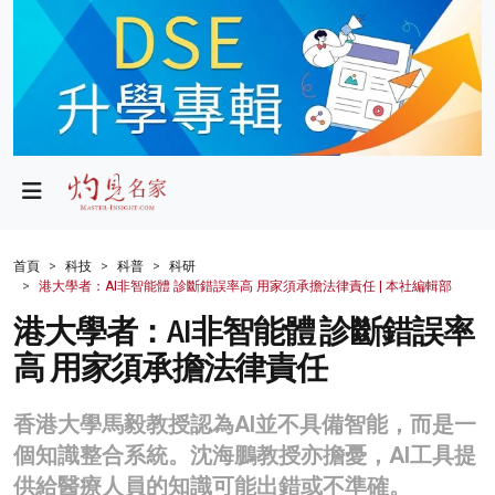
政局
教育
文化
財經
首頁
科技
科普
科研
港大學者：AI非智能體 診斷錯誤率高 用家須承擔法律責任 | 本社編輯部
生活
港大學者：AI非智能體 診斷錯誤率
健康
高 用家須承擔法律責任
商業
香港⼤學馬毅教授認為AI並不具備智能，而是一
科技
個知識整合系統。沈海鵬教授亦擔憂，AI工具提
影片
供給醫療人員的知識可能出錯或不準確。