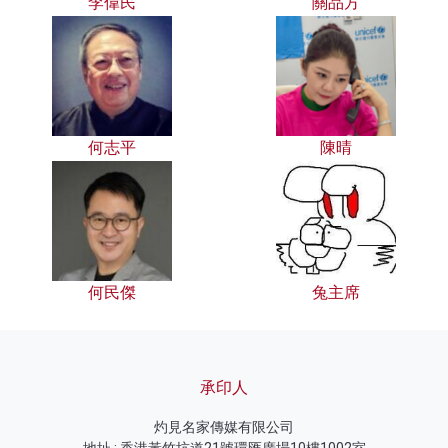
李偉民
關品方
何志平
陳晴
何民傑
兔主席
承印人
灼見名家傳媒有限公司