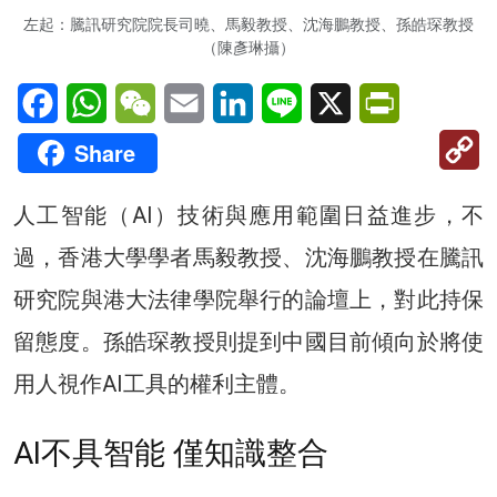
左起：騰訊研究院院長司曉、馬毅教授、沈海鵬教授、孫皓琛教授
（陳彥琳攝）
Facebook
WhatsApp
WeChat
Email
LinkedIn
Line
X
PrintFriendl
C
Share
Li
人工智能（AI）技術與應用範圍日益進步，不
過，香港⼤學學者馬毅教授、沈海鵬教授在騰訊
研究院與港大法律學院舉行的論壇上，對此持保
留態度。孫皓琛教授則提到中國目前傾向於將使
用人視作AI工具的權利主體。
AI不具智能 僅知識整合