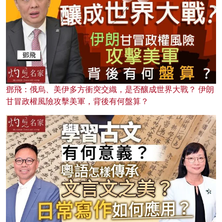
鄧飛：俄烏、美伊多方衝突交織，是否釀成世界大戰？ 伊朗
甘冒政權風險攻擊美軍，背後有何盤算？