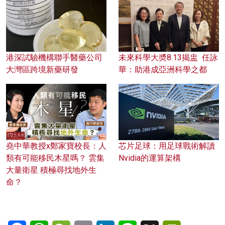
港深試驗機構聯手醫藥公司
未來科學大奬8.13揭盅 任詠
大灣區跨境新藥研發
華：助港成亞洲科學之都
堯中華教授x鄭家寶校長：人
芯片足球：用足球戰術解讀
類有可能移民木星嗎？ 雲集
Nvidia的運算架構
大量衛星 積極尋找地外生
命？
Facebook
WhatsApp
WeChat
Email
LinkedIn
Line
X
PrintFriendl