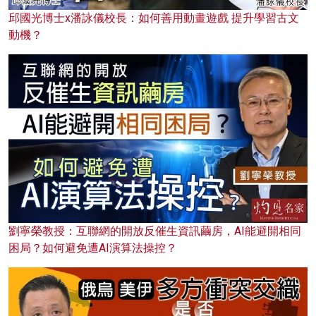
邱國光博士x潘詠儀校長：如何善用動畫遊戲 提升學習古文
動機？
劉寧榮教授：互聯網的開放反催生資訊繭房，AI能避開相同
困局？如何避免遭AI演算法操控？