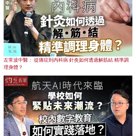
左常波中醫： 從痛症到內科病 針灸如何透過解筋結 精準調
理身體？