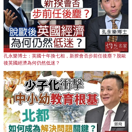
孔永樂博士：英國十年換七相，新揆會否步前任後塵？脫歐
後英國經濟為何仍然低迷？