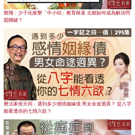
鄧飛：少子化衝擊「中小幼」教育根基 北都如何成為解決問
題關鍵？
曆法家侯天同：遇到多少感情姻緣債 男女命途迥異？ 從八字
能看透你的七情六欲？