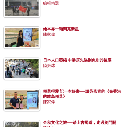
編輯精選
繪本界一顆閃亮新星
陳家偉
日本人口萎縮 中港須先謀劃免步其後塵
陸振球
種菜得愛 記一本好書──讀吳燕青的《在香港
的離島種菜》
陳家偉
金秋文化之旅──踏上古蜀道，走過劍門關