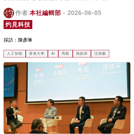
名家榜
作者:
本社編輯部
- 2026-06-05
灼見活動
灼見科技
關於我們
採訪：陳彥琳
人工智能
香港大學
AI
馬毅
孫皓琛
沈海鵬