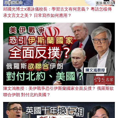
邱國光博士x潘詠儀校長：學習古文有何意義？ 粵語怎樣傳
承文言文之美？ 日常寫作如何應用？
陳文鴻教授：美伊戰爭恐引伊斯蘭國家全面反撲？ 俄羅斯欲
聯合伊朗 對付北約美國？