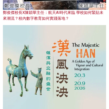
鄭俊傑校長X陳穎華主任：航天AI時代來臨 學校如何緊貼未
來潮流？校內數字教育如何實踐落地？