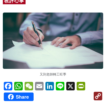
教評心事
名家榜
灼見活動
關於我們
又到老師轉工旺季
Facebook
WhatsApp
WeChat
Email
LinkedIn
Line
X
PrintFriendl
C
Share
Li