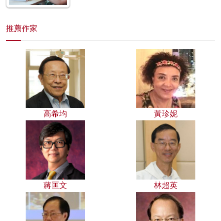
推薦作家
高希均
黃珍妮
蔣匡文
林超英