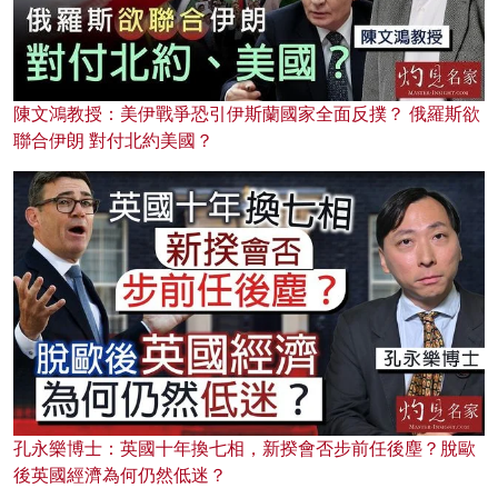
陳文鴻教授：美伊戰爭恐引伊斯蘭國家全面反撲？ 俄羅斯欲
聯合伊朗 對付北約美國？
孔永樂博士：英國十年換七相，新揆會否步前任後塵？脫歐
後英國經濟為何仍然低迷？