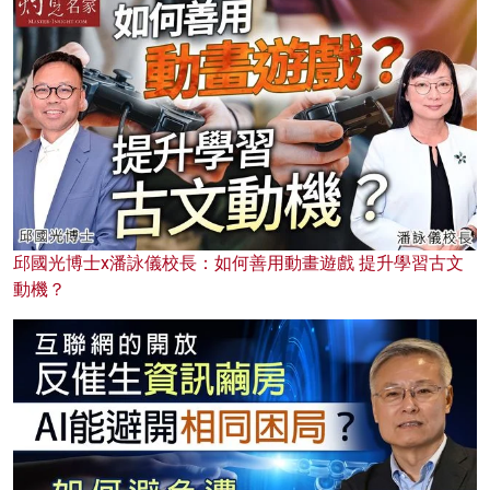
邱國光博士x潘詠儀校長：如何善用動畫遊戲 提升學習古文
動機？