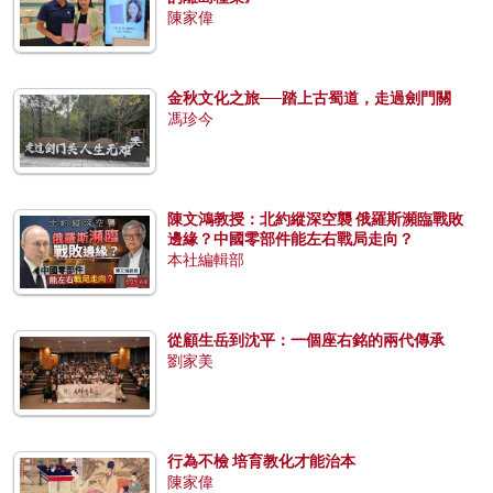
陳家偉
金秋文化之旅──踏上古蜀道，走過劍門關
馮珍今
陳文鴻教授：北約縱深空襲 俄羅斯瀕臨戰敗
邊緣？中國零部件能左右戰局走向？
本社編輯部
從顧生岳到沈平：一個座右銘的兩代傳承
劉家美
行為不檢 培育教化才能治本
陳家偉