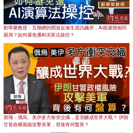
劉寧榮教授：互聯網的開放反催生資訊繭房，AI能避開相同
困局？如何避免遭AI演算法操控？
鄧飛：俄烏、美伊多方衝突交織，是否釀成世界大戰？ 伊朗
甘冒政權風險攻擊美軍，背後有何盤算？