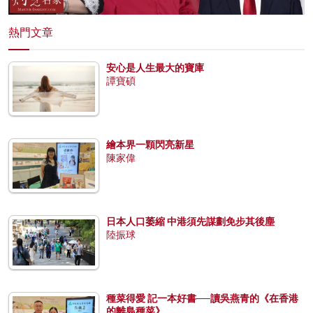
熱門文章
安心是人生最大的寶庫
譚寶碩
繪本界一顆閃亮新星
陳家偉
日本人口萎縮 中港須先謀劃免步其後塵
陸振球
種菜得愛 記一本好書──讀吳燕青的《在香港
的離島種菜》