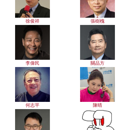
徐俊祥
張樹槐
李偉民
關品方
何志平
陳晴