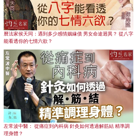
曆法家侯天同：遇到多少感情姻緣債 男女命途迥異？ 從八字
能看透你的七情六欲？
左常波中醫： 從痛症到內科病 針灸如何透過解筋結 精準調
理身體？