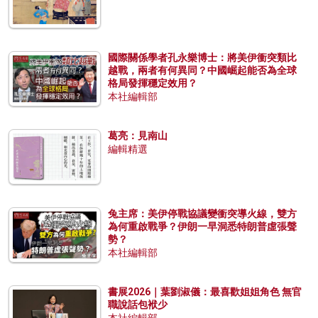
國際關係學者孔永樂博士：將美伊衝突類比
越戰，兩者有何異同？中國崛起能否為全球
格局發揮穩定效用？
本社編輯部
葛亮：見南山
編輯精選
兔主席：美伊停戰協議變衝突導火線，雙方
為何重啟戰爭？伊朗一早洞悉特朗普虛張聲
勢？
本社編輯部
書展2026｜葉劉淑儀：最喜歡姐姐角色 無官
職說話包袱少
本社編輯部