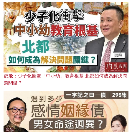
鄧飛：少子化衝擊「中小幼」教育根基 北都如何成為解決問
題關鍵？