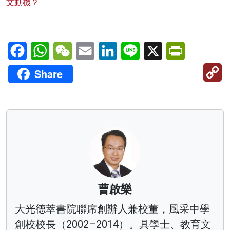
文動機？
Facebook
WhatsApp
WeChat
Email
LinkedIn
Line
X
PrintFriendl
C
Share
Li
曹啟樂
大光德萃書院聯席創辦人兼校董，風采中學
創校校長（2002–2014）。具學士、教育文