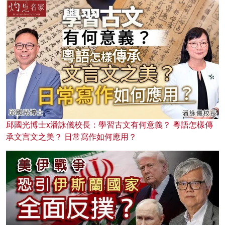
邱國光博士x潘詠儀校長：學習古文有何意義？ 粵語怎樣傳
承文言文之美？ 日常寫作如何應用？