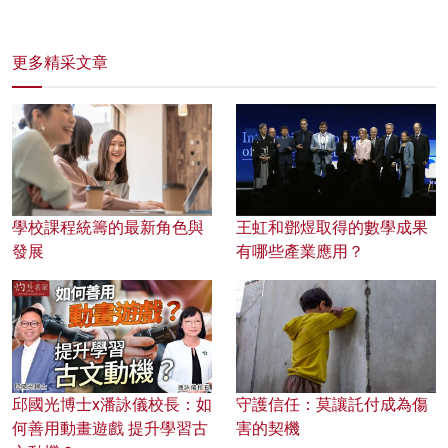
更多精采文章
學校課程統籌的最新角色與
王虹和鄧煜取得的數學成果
發展
有哪些產業應用？
邱國光博士x潘詠儀校長：如
守護信任：莫讓託付成為傷
何善用動畫遊戲 提升學習古
害的契機