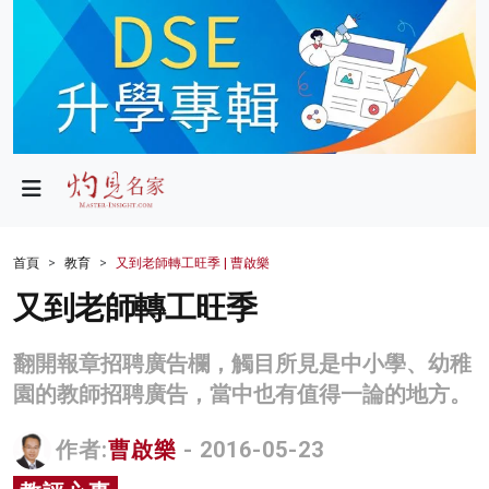
政局
教育
文化
財經
首頁
教育
又到老師轉工旺季 | 曹啟樂
生活
又到老師轉工旺季
健康
翻開報章招聘廣告欄，觸目所見是中小學、幼稚
商業
園的教師招聘廣告，當中也有值得一論的地方。
科技
作者:
曹啟樂
- 2016-05-23
影片