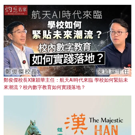
鄭俊傑校長X陳穎華主任：航天AI時代來臨 學校如何緊貼未
來潮流？校內數字教育如何實踐落地？