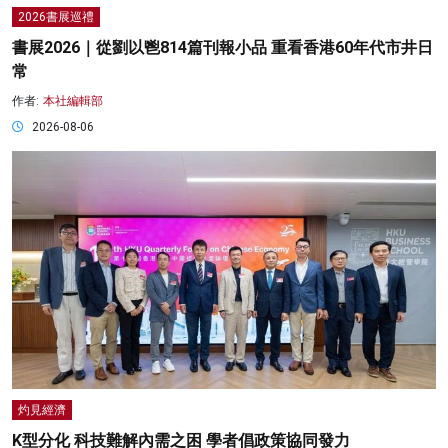
2026書展巡禮
書展2026｜從劉以鬯814篇刊報小品 重看香港60年代市井日
常
作者:
本社編輯部
2026-08-06
灼見經濟
K型分化 科技難解內需之困 學者倡政策協同發力