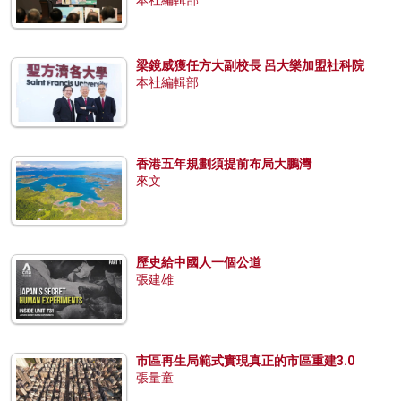
梁鏡威獲任方大副校長 呂大樂加盟社科院
本社編輯部
香港五年規劃須提前布局大鵬灣
來文
歷史給中國人一個公道
張建雄
市區再生局範式實現真正的市區重建3.0
張量童