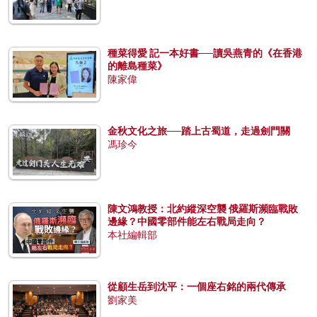
種菜得愛 記一本好書──讀吳燕青的《在香港
的離島種菜》
陳家偉
金秋文化之旅──踏上古蜀道，走過劍門關
馮珍今
陳文鴻教授：北約縱深空襲 俄羅斯瀕臨戰敗
邊緣？中國零部件能左右戰局走向？
本社編輯部
從顧生岳到沈平：一個座右銘的兩代傳承
劉家美