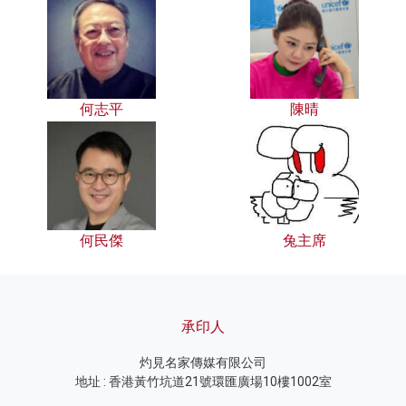
何志平
陳晴
何民傑
兔主席
承印人
灼見名家傳媒有限公司
地址 : 香港黃竹坑道21號環匯廣場10樓1002室