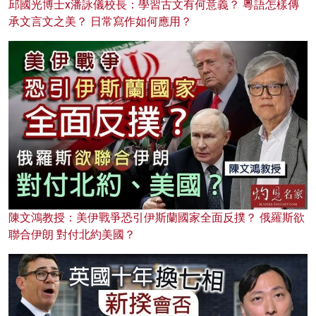
邱國光博士x潘詠儀校長：學習古文有何意義？ 粵語怎樣傳
承文言文之美？ 日常寫作如何應用？
陳文鴻教授：美伊戰爭恐引伊斯蘭國家全面反撲？ 俄羅斯欲
聯合伊朗 對付北約美國？