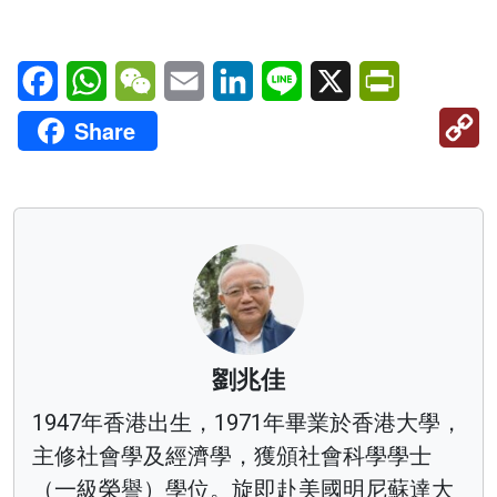
Facebook
WhatsApp
WeChat
Email
LinkedIn
Line
X
PrintFriendl
C
Share
Li
劉兆佳
1947年香港出生，1971年畢業於香港大學，
主修社會學及經濟學，獲頒社會科學學士
（一級榮譽）學位。旋即赴美國明尼蘇達大