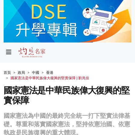
政局
教育
文化
財經
首頁
政局
中國
香港
國家憲法是中華民族偉大復興的堅實保障 | 劉兆佳
生活
國家憲法是中華民族偉大復興的堅
健康
實保障
商業
國家憲法為中國的最終完全統一打下堅實法律基
科技
礎。尊重和落實國家憲法，堅持依憲治國、依憲
影片
執政是民族復興的重大體現。