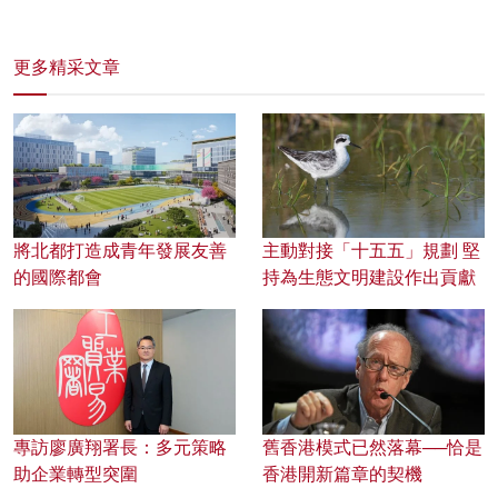
更多精采文章
將北都打造成青年發展友善
主動對接「十五五」規劃 堅
的國際都會
持為生態文明建設作出貢獻
專訪廖廣翔署長：多元策略
舊香港模式已然落幕──恰是
助企業轉型突圍
香港開新篇章的契機