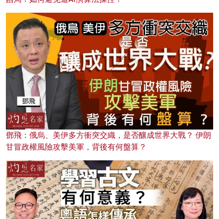
鄧飛：俄烏、美伊多方衝突交織，是否釀成世界大戰？ 伊朗
甘冒政權風險攻擊美軍，背後有何盤算？