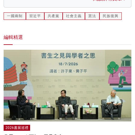
一國兩制
習近平
共產黨
社會主義
憲法
民族復興
編輯精選
2026書展巡禮