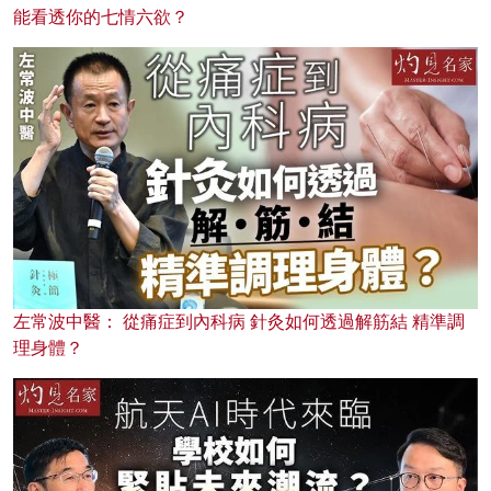
能看透你的七情六欲？
左常波中醫： 從痛症到內科病 針灸如何透過解筋結 精準調
理身體？