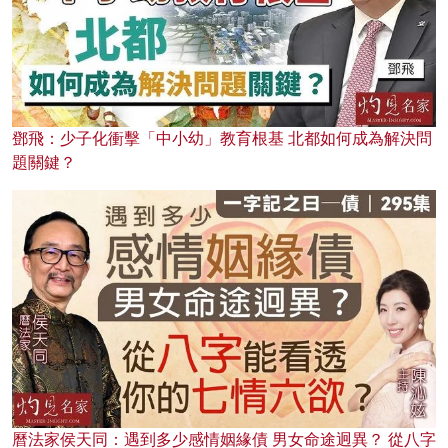
鄧飛：少子化衝擊「中小幼」教育根基 北都如何成為解決問
題關鍵？
曆法家侯天同：遇到多少感情姻緣債 男女命途迥異？ 從八字