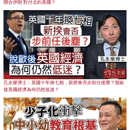
聯合伊朗 對付北約美國？
孔永樂博士：英國十年換七相，新揆會否步前任後塵？脫歐
後英國經濟為何仍然低迷？