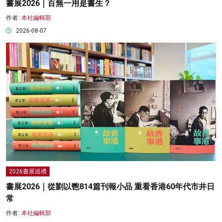
書展2026｜百無一用是書生？
作者:
本社編輯部
2026-08-07
2026書展巡禮
書展2026｜從劉以鬯814篇刊報小品 重看香港60年代市井日
常
作者:
本社編輯部