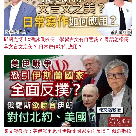
邱國光博士x潘詠儀校長：學習古文有何意義？ 粵語怎樣傳
承文言文之美？ 日常寫作如何應用？
陳文鴻教授：美伊戰爭恐引伊斯蘭國家全面反撲？ 俄羅斯欲