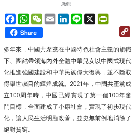
府網）
Facebook
WhatsApp
WeChat
Email
LinkedIn
Line
X
PrintFriendl
C
Share
Li
多年來，中國共產黨在中國特色社會主義的旗幟
下、團結帶領海內外全體中華兒女以中國式現代
化推進強國建設和中華民族偉大復興，並不斷取
得舉世矚目的輝煌成就。2021年，中國共產黨成
立100周年時，中國已經實現了第一個100年奮
鬥目標，全面建成了小康社會，實現了初步現代
化，讓人民生活明顯改善，並史無前例地消除了
絕對貧窮。