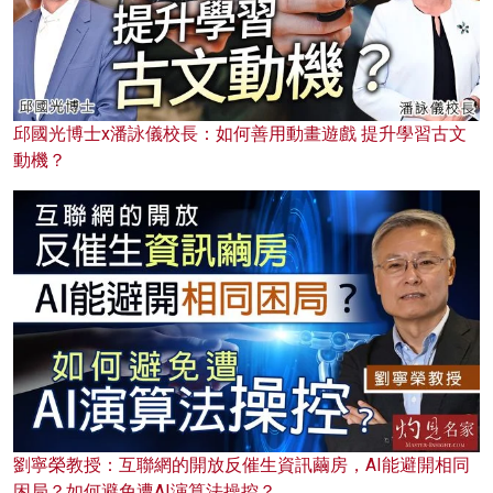
邱國光博士x潘詠儀校長：如何善用動畫遊戲 提升學習古文
動機？
劉寧榮教授：互聯網的開放反催生資訊繭房，AI能避開相同
困局？如何避免遭AI演算法操控？