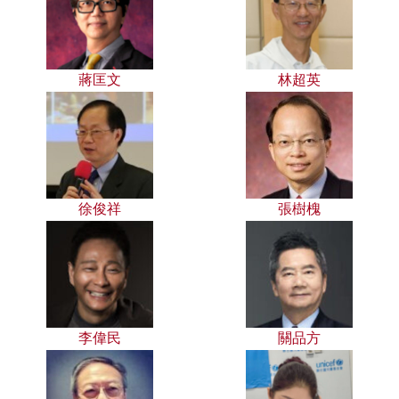
蔣匡文
林超英
徐俊祥
張樹槐
李偉民
關品方