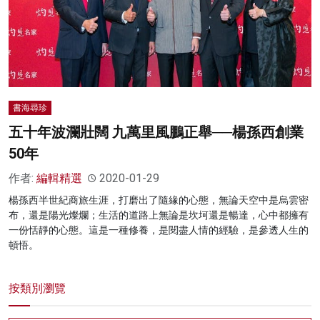
書海尋珍
五十年波瀾壯闊 九萬里風鵬正舉──楊孫西創業
50年
作者:
編輯精選
2020-01-29
楊孫西半世紀商旅生涯，打磨出了隨緣的心態，無論天空中是烏雲密
布，還是陽光燦爛；生活的道路上無論是坎坷還是暢達，心中都擁有
一份恬靜的心態。這是一種修養，是閱盡人情的經驗，是參透人生的
頓悟。
按類別瀏覽