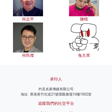
何志平
陳晴
何民傑
兔主席
承印人
灼見名家傳媒有限公司
地址 : 香港黃竹坑道21號環匯廣場10樓1002室
追蹤我們的社交平台