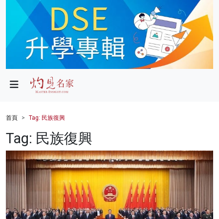
政局
教育
文化
財經
首頁
Tag: 民族復興
生活
Tag: 民族復興
健康
商業
科技
影片