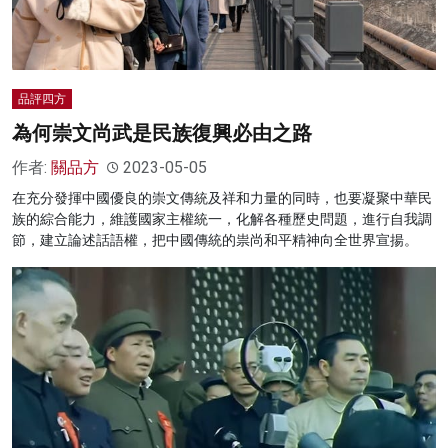
品評四方
為何崇文尚武是民族復興必由之路
作者:
關品方
2023-05-05
在充分發揮中國優良的崇文傳統及祥和力量的同時，也要凝聚中華民
族的綜合能力，維護國家主權統一，化解各種歷史問題，進行自我調
節，建立論述話語權，把中國傳統的祟尚和平精神向全世界宣揚。