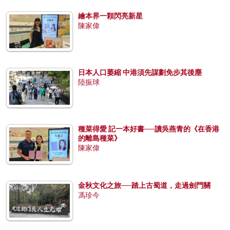
繪本界一顆閃亮新星
陳家偉
日本人口萎縮 中港須先謀劃免步其後塵
陸振球
種菜得愛 記一本好書──讀吳燕青的《在香港
的離島種菜》
陳家偉
金秋文化之旅──踏上古蜀道，走過劍門關
馮珍今