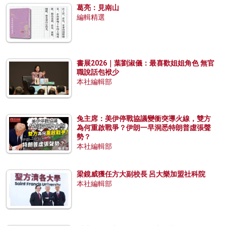
葛亮：見南山
編輯精選
書展2026｜葉劉淑儀：最喜歡姐姐角色 無官
職說話包袱少
本社編輯部
兔主席：美伊停戰協議變衝突導火線，雙方
為何重啟戰爭？伊朗一早洞悉特朗普虛張聲
勢？
本社編輯部
梁鏡威獲任方大副校長 呂大樂加盟社科院
本社編輯部