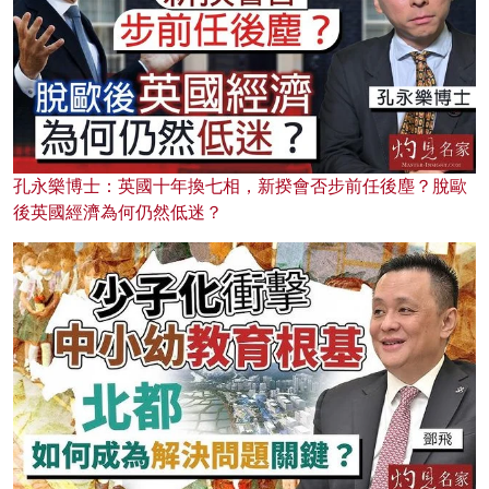
孔永樂博士：英國十年換七相，新揆會否步前任後塵？脫歐
後英國經濟為何仍然低迷？