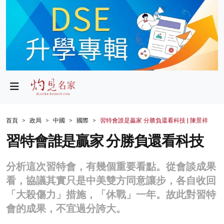
政局
教育
文化
財經
首頁
政局
中國
國際
習特會誰是贏家 分勝負還看科技 | 陳景祥
生活
習特會誰是贏家 分勝負還看科技
健康
分析這次習特會，有幾個重要看點。從會談成果
商業
看，協議其實只是中美雙方同意讓步，各自收回
「大殺傷力」措施，「休戰」一年。故此對習特
科技
會的成果，不宜過分誇大。
影片