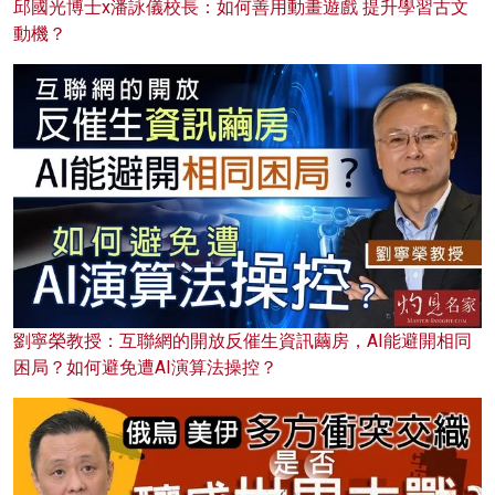
邱國光博士x潘詠儀校長：如何善用動畫遊戲 提升學習古文
動機？
劉寧榮教授：互聯網的開放反催生資訊繭房，AI能避開相同
困局？如何避免遭AI演算法操控？