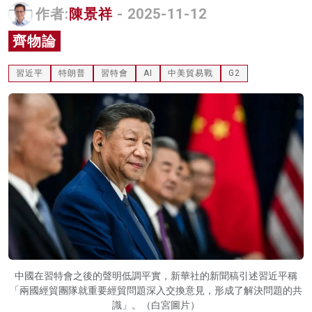
作者:
陳景祥
- 2025-11-12
名家榜
齊物論
灼見活動
習近平
特朗普
習特會
AI
中美貿易戰
G2
關於我們
中國在習特會之後的聲明低調平實，新華社的新聞稿引述習近平稱
「兩國經貿團隊就重要經貿問題深入交換意見，形成了解決問題的共
識」。（白宮圖片）