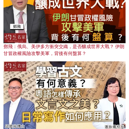
鄧飛：俄烏、美伊多方衝突交織，是否釀成世界大戰？ 伊朗
甘冒政權風險攻擊美軍，背後有何盤算？