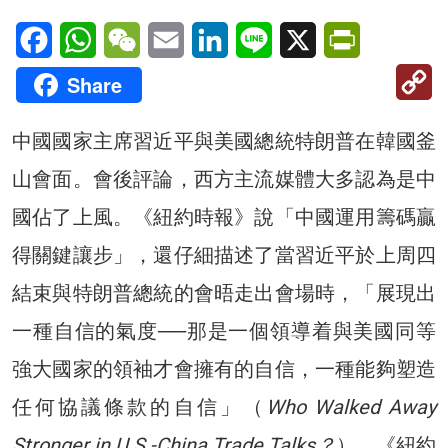
Facebook
WhatsApp
WeChat
Email
LinkedIn
Line
X
PrintFriendl
C
Share
Li
中國國家主席習近平與美國總統特朗普在韓國釜
山會面。會後評論，西方主流媒體大多認為是中
國佔了上風。《紐約時報》說「中國運用籌碼贏
得關鍵讓步」，還仔細描述了當習近平於上周四
結束與特朗普總統的會晤走出會場時，「展現出
一種自信的氣度──那是一個領導着與美國同等
強大國家的領袖才會擁有的自信，一種能夠塑造
任何協議條款的自信」（
Who Walked Away
Stronger in U.S.-China Trade Talks？
）。《紐約