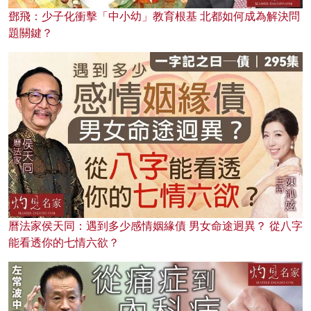
鄧飛：少子化衝擊「中小幼」教育根基 北都如何成為解決問
題關鍵？
曆法家侯天同：遇到多少感情姻緣債 男女命途迥異？ 從八字
能看透你的七情六欲？