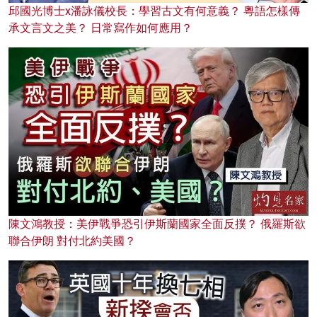
邱國光博士x潘詠儀校長：學習古文有何意義？ 粵語怎樣傳
承文言文之美？ 日常寫作如何應用？
陳文鴻教授：美伊戰爭恐引伊斯蘭國家全面反撲？ 俄羅斯欲
聯合伊朗 對付北約美國？