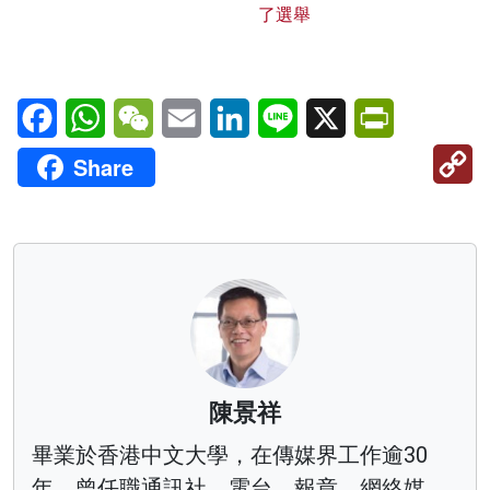
了選舉
Facebook
WhatsApp
WeChat
Email
LinkedIn
Line
X
PrintFriendl
C
Share
Li
陳景祥
畢業於香港中文大學，在傳媒界工作逾30
年，曾任職通訊社、電台、報章、網絡媒