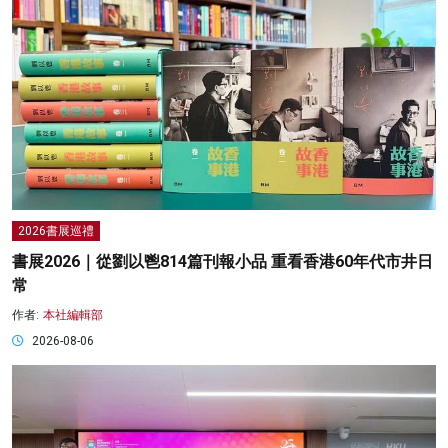
2026書展巡禮
書展2026｜從劉以鬯814篇刊報小品 重看香港60年代市井日
常
作者:
本社編輯部
2026-08-06