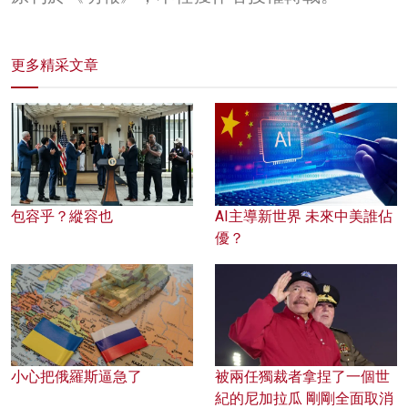
更多精采文章
包容乎？縱容也
AI主導新世界 未來中美誰佔
優？
小心把俄羅斯逼急了
被兩任獨裁者拿捏了一個世
紀的尼加拉瓜 剛剛全面取消