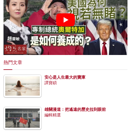
熱門文章
安心是人生最大的寶庫
譚寶碩
雄關漫道：把遙遠的歷史拉到眼前
編輯精選