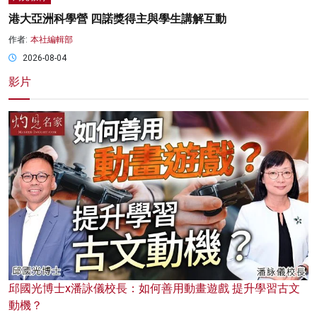
港大亞洲科學營 四諾獎得主與學生講解互動
作者:
本社編輯部
2026-08-04
影片
邱國光博士x潘詠儀校長：如何善用動畫遊戲 提升學習古文
動機？