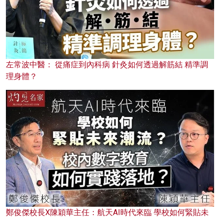
左常波中醫： 從痛症到內科病 針灸如何透過解筋結 精準調
理身體？
鄭俊傑校長X陳穎華主任：航天AI時代來臨 學校如何緊貼未