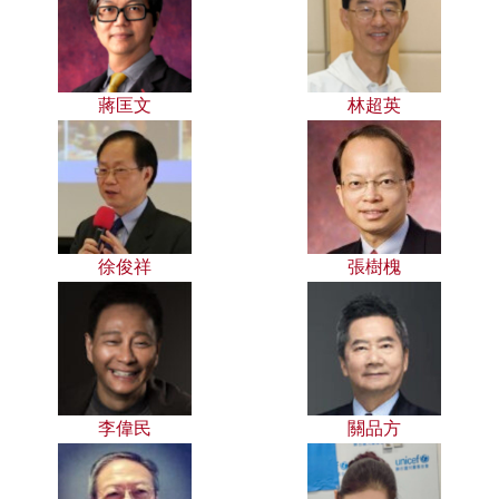
蔣匡文
林超英
徐俊祥
張樹槐
李偉民
關品方