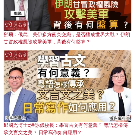
鄧飛：俄烏、美伊多方衝突交織，是否釀成世界大戰？ 伊朗
甘冒政權風險攻擊美軍，背後有何盤算？
邱國光博士x潘詠儀校長：學習古文有何意義？ 粵語怎樣傳
承文言文之美？ 日常寫作如何應用？