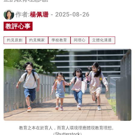
名家榜
作者:
楊佩珊
- 2025-08-26
灼見活動
教評心事
關於我們
灼見原創
灼見獨家
學校教育
同理心
立體化溝通
教育之本在於育人，而育人環境理應體現教育理想。
（Shutterstock）