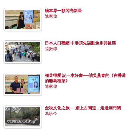
繪本界一顆閃亮新星
陳家偉
日本人口萎縮 中港須先謀劃免步其後塵
陸振球
種菜得愛 記一本好書──讀吳燕青的《在香港
的離島種菜》
陳家偉
金秋文化之旅──踏上古蜀道，走過劍門關
馮珍今