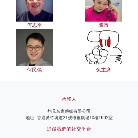
何志平
陳晴
何民傑
兔主席
承印人
灼見名家傳媒有限公司
地址 : 香港黃竹坑道21號環匯廣場10樓1002室
追蹤我們的社交平台