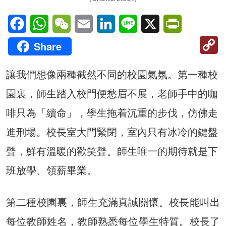
Facebook
WhatsApp
WeChat
Email
LinkedIn
Line
X
PrintFriendl
C
Share
Li
讓我們想像兩種截然不同的校園氣氛。第一種校
園裏，師生踏入校門便愁眉不展，老師手中的咖
啡只為「續命」，學生拖着沉重的步伐，仿佛走
進刑場。校長室大門緊閉，室內只有冰冷的鍵盤
聲，鮮有溫暖的歡笑聲。師生唯一的期待就是下
班放學、領薪畢業。
第二種校園裏，師生充滿真誠關懷。校長能叫出
每位教師姓名，教師熟悉每位學生特質。校長了