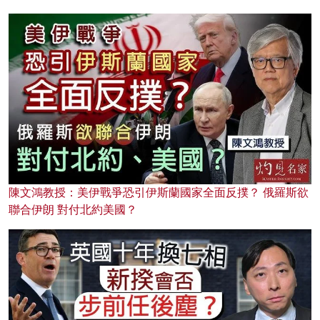
陳文鴻教授：美伊戰爭恐引伊斯蘭國家全面反撲？ 俄羅斯欲
聯合伊朗 對付北約美國？