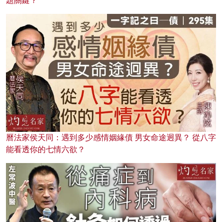
題關鍵？
曆法家侯天同：遇到多少感情姻緣債 男女命途迥異？ 從八字
能看透你的七情六欲？