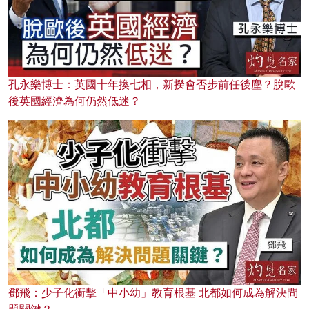
孔永樂博士：英國十年換七相，新揆會否步前任後塵？脫歐
後英國經濟為何仍然低迷？
鄧飛：少子化衝擊「中小幼」教育根基 北都如何成為解決問