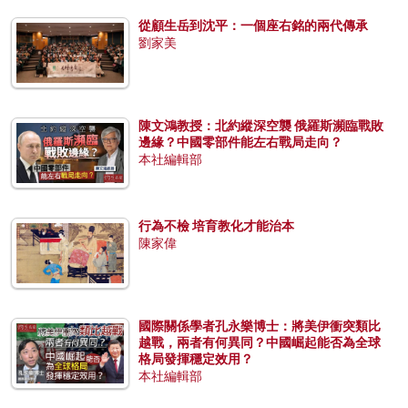
從顧生岳到沈平：一個座右銘的兩代傳承
劉家美
陳文鴻教授：北約縱深空襲 俄羅斯瀕臨戰敗
邊緣？中國零部件能左右戰局走向？
本社編輯部
行為不檢 培育教化才能治本
陳家偉
國際關係學者孔永樂博士：將美伊衝突類比
越戰，兩者有何異同？中國崛起能否為全球
格局發揮穩定效用？
本社編輯部