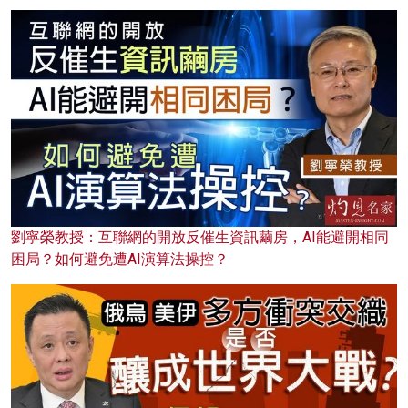
劉寧榮教授：互聯網的開放反催生資訊繭房，AI能避開相同
困局？如何避免遭AI演算法操控？