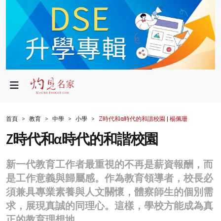
政局
教育
文化
財經
首頁
教育
中學
小學
Z時代和α時代的和諧校園 | 楊佩珊
生活
Z時代和α時代的和諧校園
健康
新一代教育工作者最重視的不再是薪資報酬，而
商業
是工作意義與歸屬感。作為教育領導者，校長必
須兼具專業素養與人文關懷，體察師生的個別需
科技
求，展現真誠的同理心。這樣，學校方能成為真
影片
正的教育理想地。