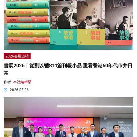
2026書展巡禮
書展2026｜從劉以鬯814篇刊報小品 重看香港60年代市井日
常
作者:
本社編輯部
2026-08-06