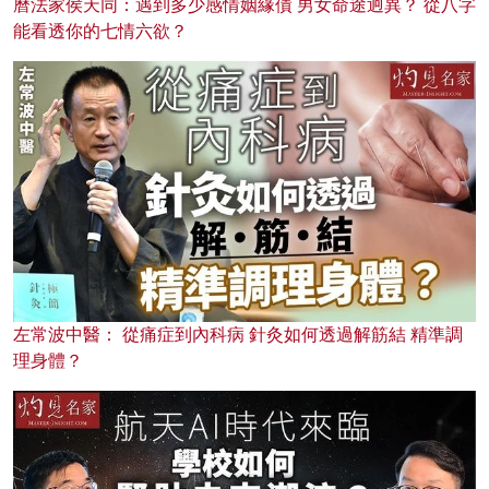
曆法家侯天同：遇到多少感情姻緣債 男女命途迥異？ 從八字
能看透你的七情六欲？
左常波中醫： 從痛症到內科病 針灸如何透過解筋結 精準調
理身體？