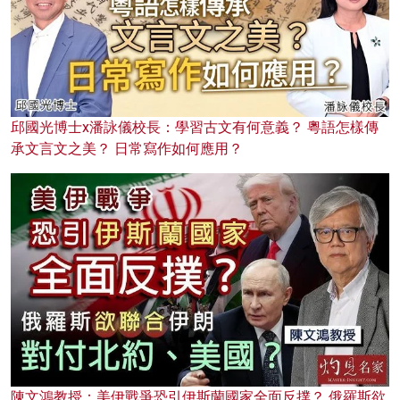
邱國光博士x潘詠儀校長：學習古文有何意義？ 粵語怎樣傳
承文言文之美？ 日常寫作如何應用？
陳文鴻教授：美伊戰爭恐引伊斯蘭國家全面反撲？ 俄羅斯欲