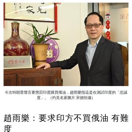
今次特朗普聲言要懲罰印度購買俄油，趙雨樂指這是在測試印度的「忠誠
度」。（灼見名家圖片 宋德恒攝）
趙雨樂：要求印方不買俄油 有難
度