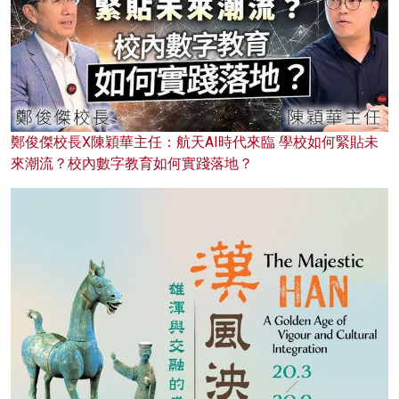
鄭俊傑校長X陳穎華主任：航天AI時代來臨 學校如何緊貼未
來潮流？校內數字教育如何實踐落地？