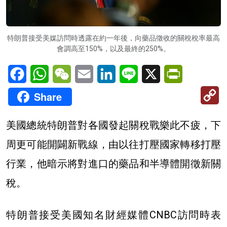
特朗普接受美媒訪問時透露在約一年後，向藥品徵收的關稅稅率最高
會調高至150%，以及最終的250%。
Facebook
WhatsApp
WeChat
Email
LinkedIn
Line
X
PrintFriendl
C
Share
Li
美國總統特朗普對各國發起關稅戰樂此不疲，下
周更可能開闢新戰線，由以往打壓國家轉移打壓
行業，他暗示將對進口的藥品和半導體開徵新關
稅。
特朗普接受美國知名財經媒體CNBC訪問時表