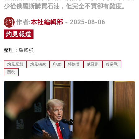
少從俄羅斯購買石油，但完全不買卻有難度。
名家榜
灼見活動
作者:
本社編輯部
- 2025-08-06
灼見報道
關於我們
整理：羅耀強
灼見原創
灼見獨家
印度
特朗普
俄羅斯
貿易戰
關稅