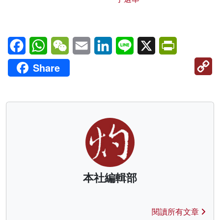
Facebook
WhatsApp
WeChat
Email
LinkedIn
Line
X
PrintFriendl
C
Share
Li
本社編輯部
閱讀所有文章