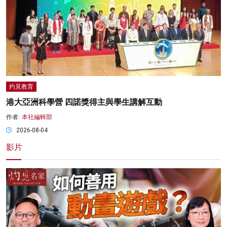
灼見教育
港大亞洲科學營 四諾獎得主與學生講解互動
作者:
本社編輯部
2026-08-04
影片