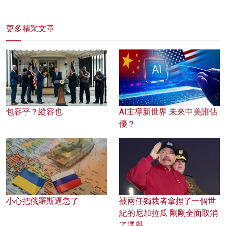
更多精采文章
包容乎？縱容也
AI主導新世界 未來中美誰佔
優？
小心把俄羅斯逼急了
被兩任獨裁者拿捏了一個世
紀的尼加拉瓜 剛剛全面取消
了選舉