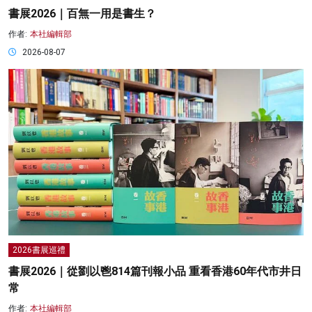
書展2026｜百無一用是書生？
作者:
本社編輯部
2026-08-07
2026書展巡禮
書展2026｜從劉以鬯814篇刊報小品 重看香港60年代市井日
常
作者:
本社編輯部