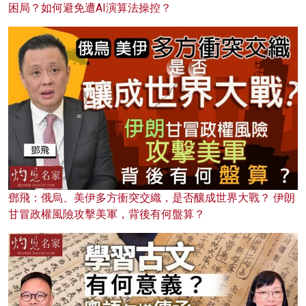
困局？如何避免遭AI演算法操控？
鄧飛：俄烏、美伊多方衝突交織，是否釀成世界大戰？ 伊朗
甘冒政權風險攻擊美軍，背後有何盤算？