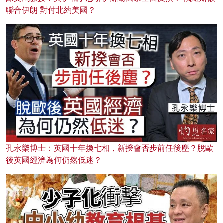
聯合伊朗 對付北約美國？
孔永樂博士：英國十年換七相，新揆會否步前任後塵？脫歐
後英國經濟為何仍然低迷？