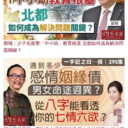
鄧飛：少子化衝擊「中小幼」教育根基 北都如何成為解決問
題關鍵？