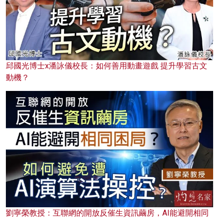
邱國光博士x潘詠儀校長：如何善用動畫遊戲 提升學習古文
動機？
劉寧榮教授：互聯網的開放反催生資訊繭房，AI能避開相同