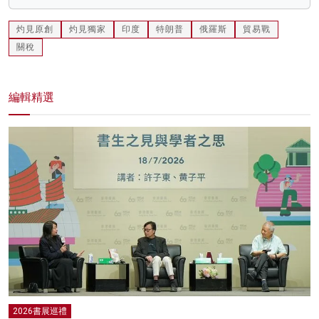
灼見原創
灼見獨家
印度
特朗普
俄羅斯
貿易戰
關稅
編輯精選
2026書展巡禮