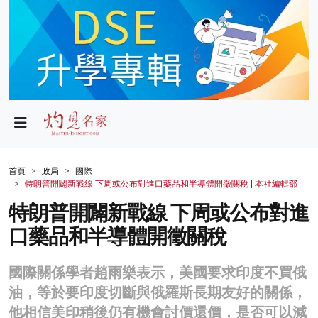
政局
教育
文化
財經
首頁
政局
國際
特朗普開闢新戰線 下周或公布對進口藥品和半導體開徵關稅 | 本社編輯部
生活
特朗普開闢新戰線 下周或公布對進
健康
口藥品和半導體開徵關稅
商業
國際關係學者趙雨樂表示，美國要求印度不買俄
科技
油，等於要印度切斷與俄羅斯長期友好的關係，
影片
他相信美印稍後仍有機會討價還價，是否可以減