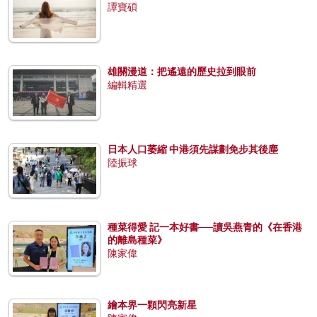
譚寶碩
雄關漫道：把遙遠的歷史拉到眼前
編輯精選
日本人口萎縮 中港須先謀劃免步其後塵
陸振球
種菜得愛 記一本好書──讀吳燕青的《在香港
的離島種菜》
陳家偉
繪本界一顆閃亮新星