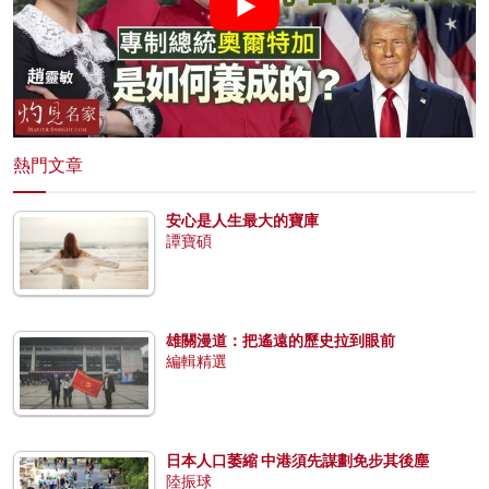
熱門文章
安心是人生最大的寶庫
譚寶碩
雄關漫道：把遙遠的歷史拉到眼前
編輯精選
日本人口萎縮 中港須先謀劃免步其後塵
陸振球