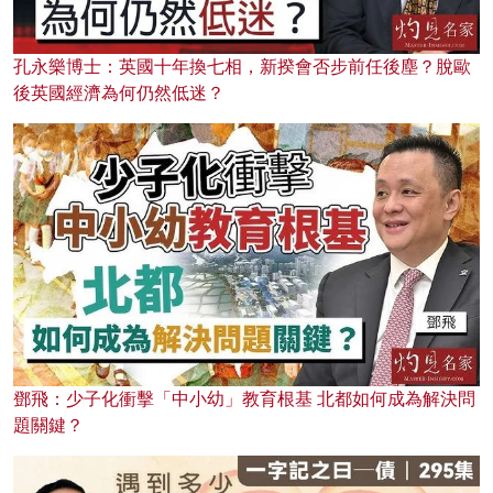
孔永樂博士：英國十年換七相，新揆會否步前任後塵？脫歐
後英國經濟為何仍然低迷？
鄧飛：少子化衝擊「中小幼」教育根基 北都如何成為解決問
題關鍵？