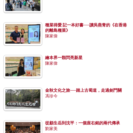
種菜得愛 記一本好書──讀吳燕青的《在香港
的離島種菜》
陳家偉
繪本界一顆閃亮新星
陳家偉
金秋文化之旅──踏上古蜀道，走過劍門關
馮珍今
從顧生岳到沈平：一個座右銘的兩代傳承
劉家美