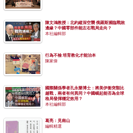
陳文鴻教授：北約縱深空襲 俄羅斯瀕臨戰敗
邊緣？中國零部件能左右戰局走向？
本社編輯部
行為不檢 培育教化才能治本
陳家偉
國際關係學者孔永樂博士：將美伊衝突類比
越戰，兩者有何異同？中國崛起能否為全球
格局發揮穩定效用？
本社編輯部
葛亮：見南山
編輯精選