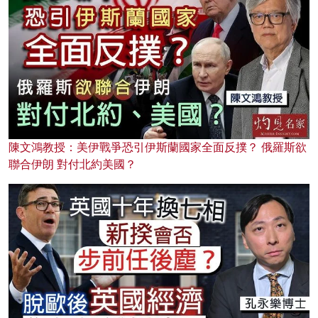
陳文鴻教授：美伊戰爭恐引伊斯蘭國家全面反撲？ 俄羅斯欲
聯合伊朗 對付北約美國？