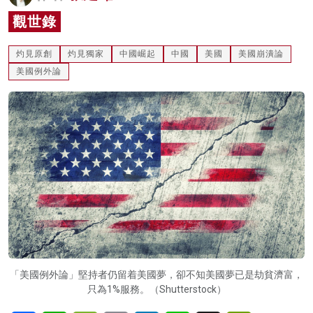
名家榜
觀世錄
灼見活動
灼見原創
灼見獨家
中國崛起
中國
美國
美國崩潰論
美國例外論
關於我們
「美國例外論」堅持者仍留着美國夢，卻不知美國夢已是劫貧濟富，
只為1%服務。（Shutterstock）