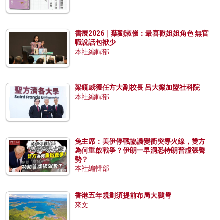
書展2026｜葉劉淑儀：最喜歡姐姐角色 無官
職說話包袱少
本社編輯部
梁鏡威獲任方大副校長 呂大樂加盟社科院
本社編輯部
兔主席：美伊停戰協議變衝突導火線，雙方
為何重啟戰爭？伊朗一早洞悉特朗普虛張聲
勢？
本社編輯部
香港五年規劃須提前布局大鵬灣
來文