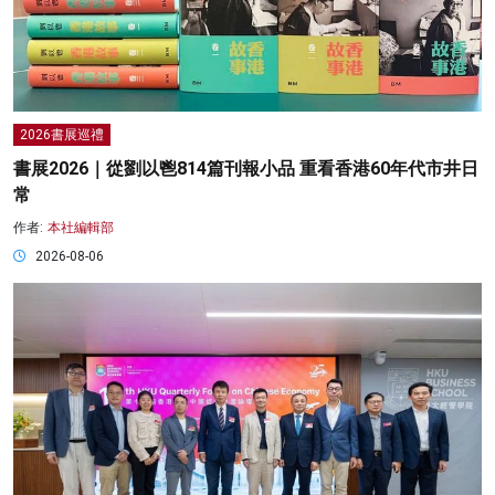
2026書展巡禮
書展2026｜從劉以鬯814篇刊報小品 重看香港60年代市井日
常
作者:
本社編輯部
2026-08-06