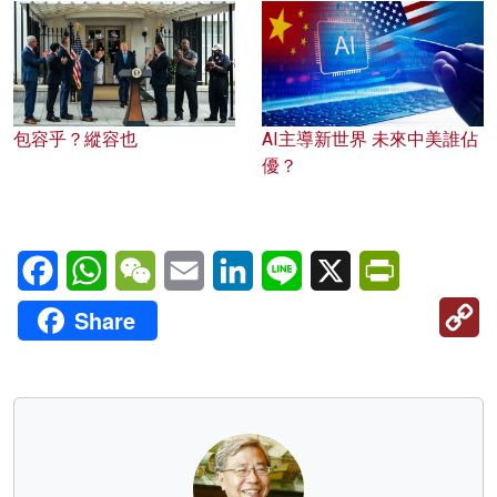
包容乎？縱容也
AI主導新世界 未來中美誰佔
優？
Facebook
WhatsApp
WeChat
Email
LinkedIn
Line
X
PrintFriendl
C
Share
Li