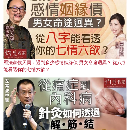
曆法家侯天同：遇到多少感情姻緣債 男女命途迥異？ 從八字
能看透你的七情六欲？