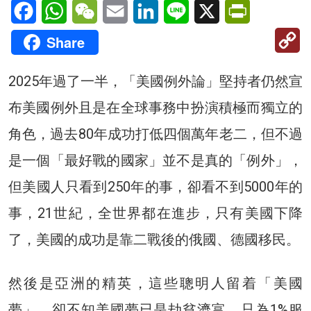
Facebook
WhatsApp
WeChat
Email
LinkedIn
Line
X
PrintFriendl
C
Share
Li
2025年過了一半，「美國例外論」堅持者仍然宣
布美國例外且是在全球事務中扮演積極而獨立的
角色，過去80年成功打低四個萬年老二，但不過
是一個「最好戰的國家」並不是真的「例外」，
但美國人只看到250年的事，卻看不到5000年的
事，21世紀，全世界都在進步，只有美國下降
了，美國的成功是靠二戰後的俄國、德國移民。
然後是亞洲的精英，這些聰明人留着「美國
夢」，卻不知美國夢已是劫貧濟富，只為1%服