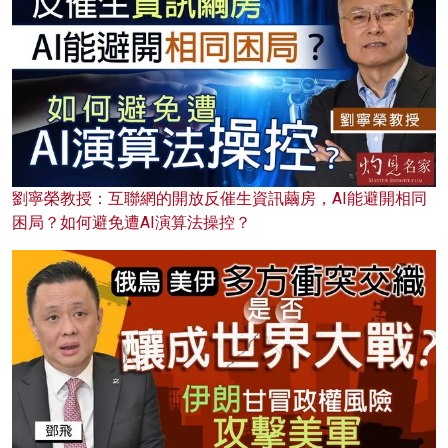
劉寧榮教授：互聯網的開放反催生資訊繭房，AI能避開相同
困局？如何避免遭AI演算法操控？