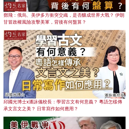
鄧飛：俄烏、美伊多方衝突交織，是否釀成世界大戰？ 伊朗
甘冒政權風險攻擊美軍，背後有何盤算？
邱國光博士x潘詠儀校長：學習古文有何意義？ 粵語怎樣傳
承文言文之美？ 日常寫作如何應用？