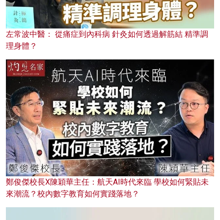
左常波中醫： 從痛症到內科病 針灸如何透過解筋結 精準調
理身體？
鄭俊傑校長X陳穎華主任：航天AI時代來臨 學校如何緊貼未
來潮流？校內數字教育如何實踐落地？