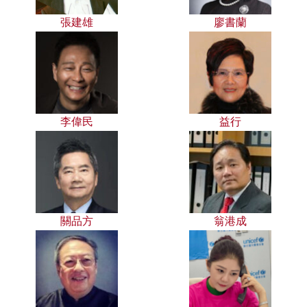
張建雄
廖書蘭
李偉民
益行
關品方
翁港成