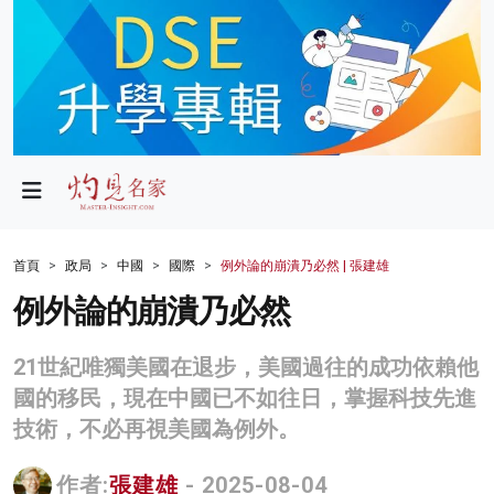
政局
教育
文化
財經
首頁
政局
中國
國際
例外論的崩潰乃必然 | 張建雄
生活
例外論的崩潰乃必然
健康
21世紀唯獨美國在退步，美國過往的成功依賴他
商業
國的移民，現在中國已不如往日，掌握科技先進
技術，不必再視美國為例外。
科技
影片
作者:
張建雄
- 2025-08-04