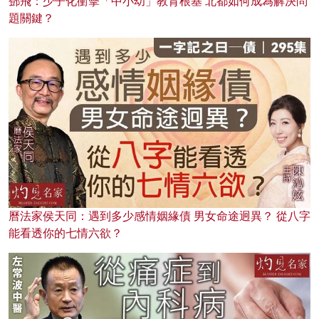
鄧飛：少子化衝擊「中小幼」教育根基 北都如何成為解決問
題關鍵？
曆法家侯天同：遇到多少感情姻緣債 男女命途迥異？ 從八字
能看透你的七情六欲？