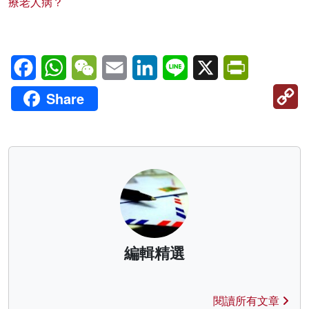
療老人病？
Facebook
WhatsApp
WeChat
Email
LinkedIn
Line
X
PrintFriendl
C
Share
Li
編輯精選
閱讀所有文章