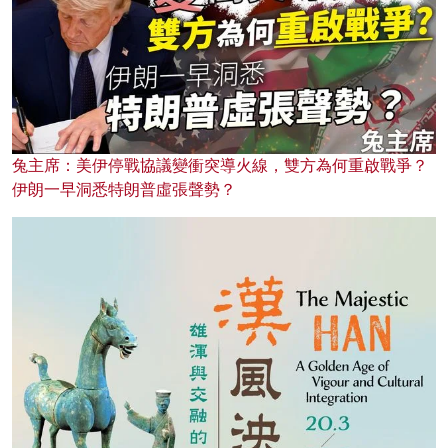
兔主席：美伊停戰協議變衝突導火線，雙方為何重啟戰爭？
伊朗一早洞悉特朗普虛張聲勢？