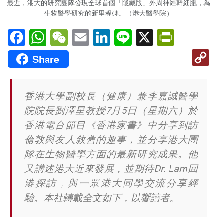
最近，港大的研究團隊發現全球首個「隱藏版」外周神經幹細胞，為
生物醫學研究的新里程碑。（港大醫學院）
Facebook
WhatsApp
WeChat
Email
LinkedIn
Line
X
PrintFriendl
C
Share
Li
香港大學副校長（健康）兼李嘉誠醫學
院院長劉澤星教授7月5日（星期六）於
香港電台節目《香港家書》中分享到訪
倫敦與友人敘舊的趣事，並分享港大團
隊在生物醫學方面的最新研究成果。他
又講述港大近來發展，並期待Dr. Lam回
港探訪，與一眾港大同學交流分享經
驗。
本社轉載全文如下，以饗讀者。