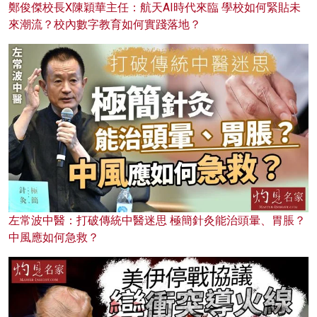
鄭俊傑校長X陳穎華主任：航天AI時代來臨 學校如何緊貼未
來潮流？校內數字教育如何實踐落地？
左常波中醫：打破傳統中醫迷思 極簡針灸能治頭暈、胃脹？
中風應如何急救？