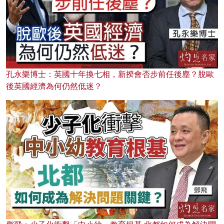
孔永樂博士：英國十年換七相，新揆會否步前任後塵？脫歐
後英國經濟為何仍然低迷？