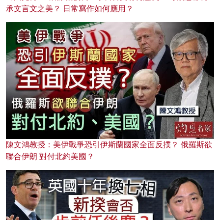
承文言文之美？ 日常寫作如何應用？
陳文鴻教授：美伊戰爭恐引伊斯蘭國家全面反撲？ 俄羅斯欲
聯合伊朗 對付北約美國？