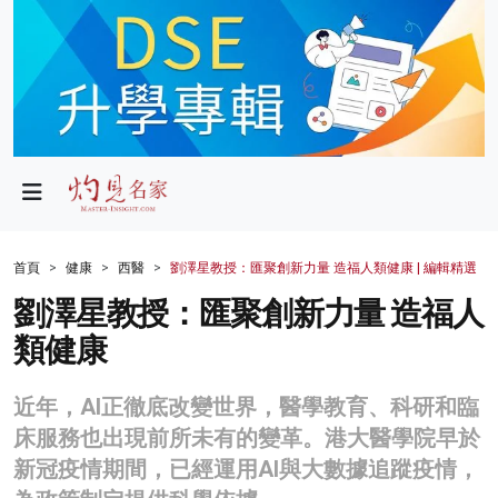
政局
教育
文化
財經
首頁
健康
西醫
劉澤星教授：匯聚創新力量 造福人類健康 | 編輯精選
生活
劉澤星教授：匯聚創新力量 造福人
類健康
健康
商業
近年，AI正徹底改變世界，醫學教育、科研和臨
床服務也出現前所未有的變革。港大醫學院早於
科技
新冠疫情期間，已經運用AI與大數據追蹤疫情，
影片