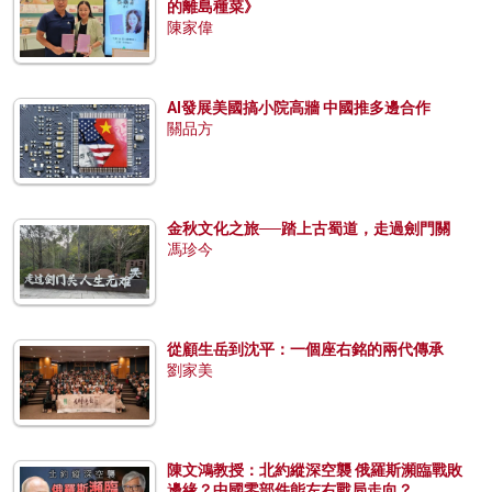
的離島種菜》
陳家偉
AI發展美國搞小院高牆 中國推多邊合作
關品方
金秋文化之旅──踏上古蜀道，走過劍門關
馮珍今
從顧生岳到沈平：一個座右銘的兩代傳承
劉家美
陳文鴻教授：北約縱深空襲 俄羅斯瀕臨戰敗
邊緣？中國零部件能左右戰局走向？