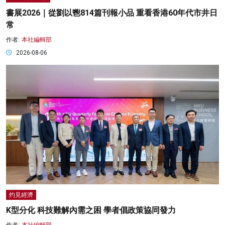
書展2026｜從劉以鬯814篇刊報小品 重看香港60年代市井日
常
作者:
本社編輯部
2026-08-06
灼見經濟
K型分化 科技難解內需之困 學者倡政策協同發力