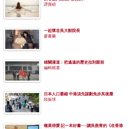
譚寶碩
一起懷念吳大猷院長
廖書蘭
雄關漫道：把遙遠的歷史拉到眼前
編輯精選
日本人口萎縮 中港須先謀劃免步其後塵
陸振球
種菜得愛 記一本好書──讀吳燕青的《在香港