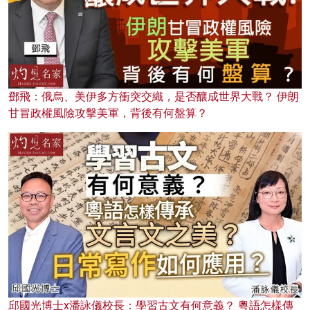
鄧飛：俄烏、美伊多方衝突交織，是否釀成世界大戰？ 伊朗
甘冒政權風險攻擊美軍，背後有何盤算？
邱國光博士x潘詠儀校長：學習古文有何意義？ 粵語怎樣傳