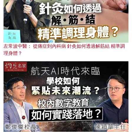
左常波中醫： 從痛症到內科病 針灸如何透過解筋結 精準調
理身體？