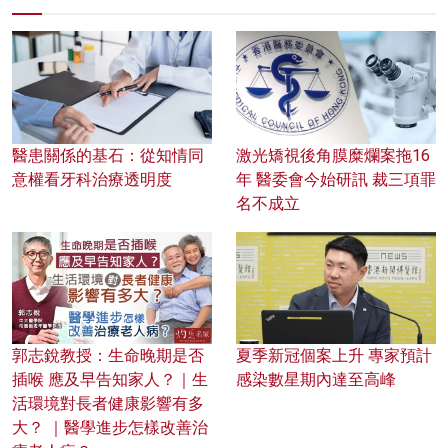
醫患關係的基石：從知情同
激光矯視後角膜糜爛案拖16
意權看牙科治療透明度
年 醫委會今始研訊 裁三項罪
名不成立
郭志銳教授：生命晚期是否
夏季新冠個案上升 專家預計
插喉 應及早告知家人？｜生
感染數星期內達至高峰
活環境對長者健康影響有多
大？ ｜醫學進步怎樣改善治