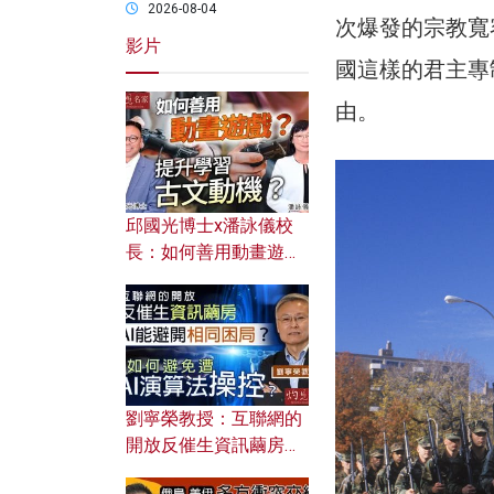
2026-08-04
次爆發的宗教寬
影片
國這樣的君主專
由。
邱國光博士x潘詠儀校
長：如何善用動畫遊戲
提升學習古文動機？
劉寧榮教授：互聯網的
開放反催生資訊繭房，
AI能避開相同困局？如