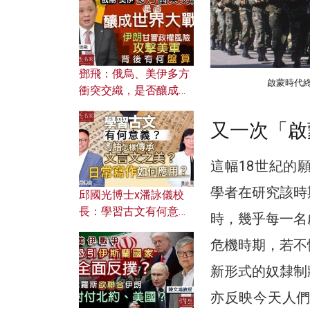
何避免遭AI演算法操
控？
鄧飛：俄烏、美伊多方
啟蒙時代終
衝突交織，是否釀成世
界大戰？ 伊朗甘冒政權
風險攻擊美軍，背後有
又一次「啟
何盤算？
這幅18世紀的
學者在研究該時
邱國光博士x潘詠儀校
長：學習古文有何意
時，幾乎每一名
義？ 粵語怎樣傳承文言
危機時期，若不
文之美？ 日常寫作如何
應用？
新形式的奴隸制
亦反映今天人