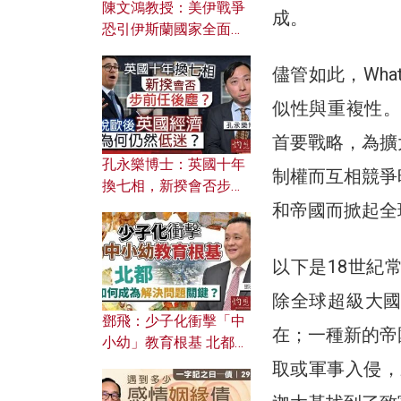
陳文鴻教授：美伊戰爭
成。
恐引伊斯蘭國家全面反
撲？ 俄羅斯欲聯合伊朗
儘管如此，Wh
對付北約美國？
似性與重複性。
首要戰略，為擴
孔永樂博士：英國十年
制權而互相競爭
換七相，新揆會否步前
任後塵？脫歐後英國經
和帝國而掀起全
濟為何仍然低迷？
以下是18世紀
除全球超級大
鄧飛：少子化衝擊「中
在；一種新的帝
小幼」教育根基 北都如
何成為解決問題關鍵？
取或軍事入侵，