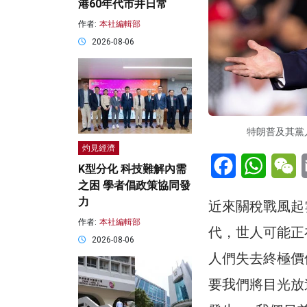
港60年代市井日常
作者:
本社編輯部
2026-08-06
特朗普及其黨人
灼見經濟
Facebook
WhatsA
W
K型分化 科技難解內需
之困 學者倡政策協同發
力
近來關稅戰風起
作者:
本社編輯部
代，世人可能正
2026-08-06
人們失去終極價
要我們將目光放