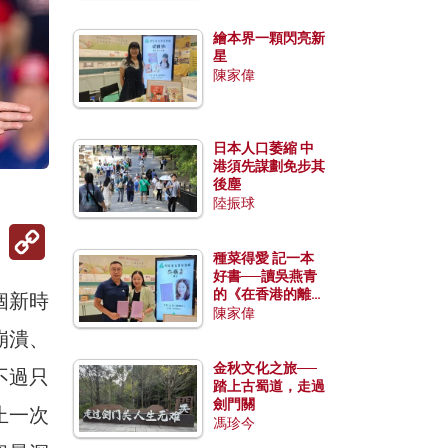
繪本界一顆閃亮新
星
陳家偉
日本人口萎縮 中
港須先謀劃免步其
後塵
陸振球
Copy
Link
種菜得愛 記一本
好書──讀吳燕青
的《在香港的離島
個新時
種菜》
陳家偉
崩潰、
金秋文化之旅──
不過只
踏上古蜀道，走過
劍門關
止一次
馮珍今