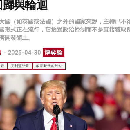
回歸與輪迴
大國（如英國或法國）之外的國家來說，主權已不
國形式正在流行，它透過政治控制而不是直接獲取
濟開發領土。
昌
- 2025-04-30
博弈論
稅戰
美利堅治世
啟蒙時代的終結