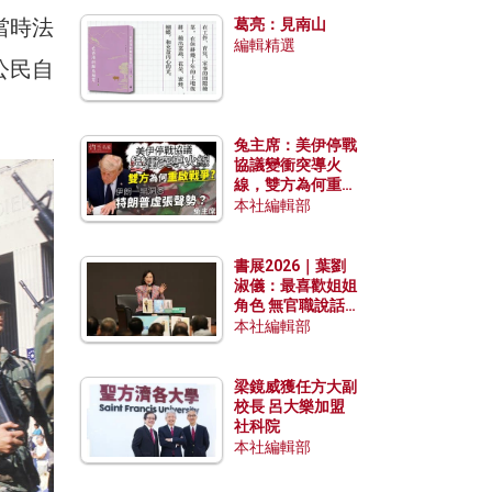
發揮穩定效用？
當時法
葛亮：見南山
編輯精選
公民自
兔主席：美伊停戰
協議變衝突導火
線，雙方為何重啟
戰爭？伊朗一早洞
本社編輯部
悉特朗普虛張聲
勢？
書展2026｜葉劉
淑儀：最喜歡姐姐
角色 無官職說話
包袱少
本社編輯部
梁鏡威獲任方大副
校長 呂大樂加盟
社科院
本社編輯部