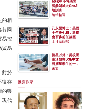
60名中小特幼老
師參與城大GenAI
培訓班
編輯精選
史的相
孔永樂博士：英國
為各國
十年換七相，新揆
會否步前任後塵？
貿易控
脫歐後英國經濟為
本社編輯部
何仍然低迷？
為貿易
摘星以外：從校園
生活觀察DSE中文
科摘星學生的一點
特質
來文
：對於
不復存
推薦作家
權的獲
，現代