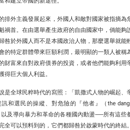
富和建立帝國的新途徑。
的排外主義發展起來，外國人和敵對國家被指摘為
魁禍首。在由選舉產生政府的自由國家中，倘能夠
歸咎於外國人而不是本國政治人物，那麼選舉就能
會的特定群體帶來巨額利潤，最明顯的一類人被稱
的財富來自對政府債券的投資，或者他們能夠利用
獲得巨大個人利益。
說是全球民粹時代的寫照：「凱撒式人物的崛起、
和選民的操縱、對危險的『他者』（the danger
執着，以及導向暴力和革命的各種國內動盪──所有這些
完全可以預料到的，它們都歸咎於啟蒙時代的終結