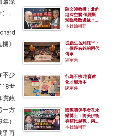
個最深
陳文鴻教授：北約
nt）。
縱深空襲 俄羅斯
瀕臨戰敗邊緣？中
國零部件能左右戰
本社編輯部
ard
局走向？
危機》
從顧生岳到沈平：
一個座右銘的兩代
傳承
劉家美
，在不少
行為不檢 培育教
化才能治本
18世
陳家偉
和憲政
另一方
國際關係學者孔永
樂博士：將美伊衝
9年）
突類比越戰，兩者
有何異同？中國崛
本社編輯部
戰爭再
起能否為全球格局