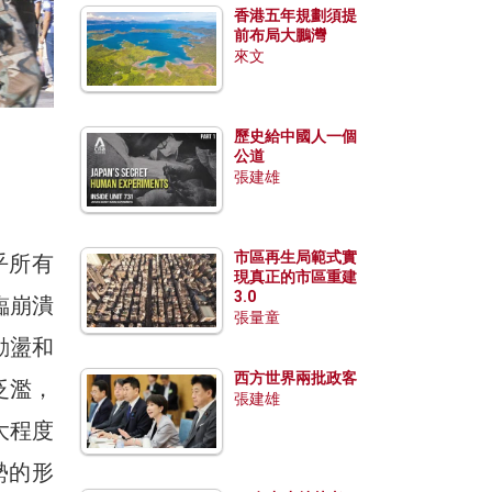
香港五年規劃須提
前布局大鵬灣
來文
歷史給中國人一個
公道
張建雄
市區再生局範式實
乎所有
現真正的市區重建
3.0
臨崩潰
張量童
動盪和
西方世界兩批政客
泛濫，
張建雄
大程度
勢的形