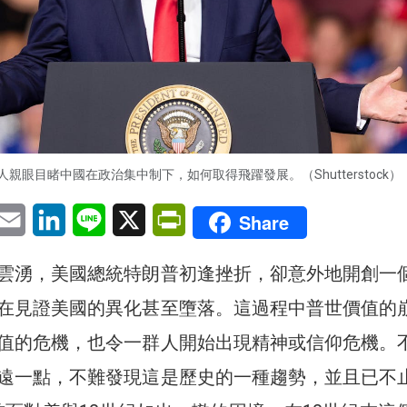
親眼目睹中國在政治集中制下，如何取得飛躍發展。（Shutterstock）
pp
eChat
Email
LinkedIn
Line
X
PrintFriendly
Share
雲湧，美國總統特朗普初逢挫折，卻意外地開創一
在見證美國的異化甚至墮落。這過程中普世價值的
值的危機，也令一群人開始出現精神或信仰危機。
遠一點，不難發現這是歷史的一種趨勢，並且已不