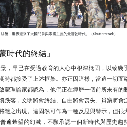
結後，世界迎來了大國鬥爭與帝國主義的最蓬勃時代。（Shutterstock）
蒙時代的終結」
願景，早已在受過教育的人心中根深柢固，以致幾
期時都接受了上述框架。亦正因這樣，當這一切面
啟蒙理論家都認為，他們正在經歷一個前所未有的
慎跌落，文明將會終結、自由將會喪失、貧窮將會
將隨之出現。這固然可作為一種反思與警示，但很
們普遍希望的幻滅，不願承認一個新時代與歷史趨