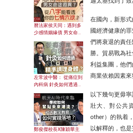
迦太基找到了致
在國內，新形式
曆法家侯天同：遇到多
國經濟健康的罪
少感情姻緣債 男女命途
迥異？ 從八字能看透你
們將衰退的責任
的七情六欲？
勝。貿易戰為社
利益集團，他們
商業依賴因素來
左常波中醫： 從痛症到
內科病 針灸如何透過解
筋結 精準調理身體？
以下幾句更毋寧
壯大、對公共資訊
other）的
以解釋的，也是
鄭俊傑校長X陳穎華主