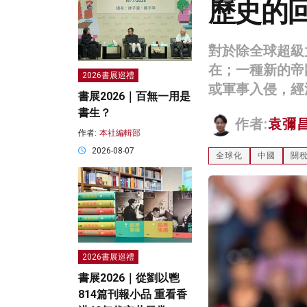
歷史的
對於除全球超級
在；一種新的帝
2026書展巡禮
或軍事入侵，經
書展2026｜百無一用是
書生？
作者:
袁彌
作者:
本社編輯部
2026-08-07
全球化
中國
關
2026書展巡禮
書展2026｜從劉以鬯
814篇刊報小品 重看香