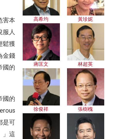
高希均
黃珍妮
危害本
說服人
輕鬆獲
為金錢
蔣匡文
林超英
帝國的
帝國的
徐俊祥
張樹槐
ous
都是可
。」這