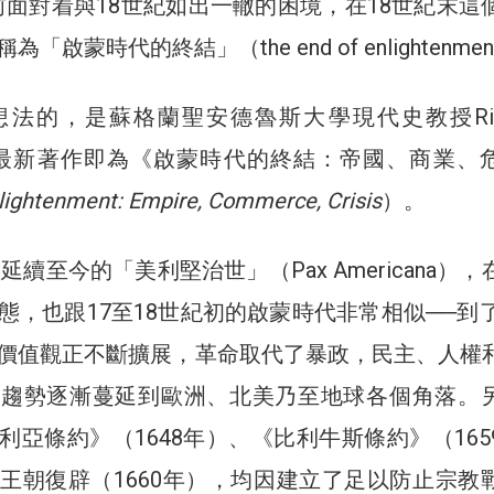
前面對着與18世紀如出一轍的困境，在18世紀末這
啟蒙時代的終結」（the end of enlightenme
法的，是蘇格蘭聖安德魯斯大學現代史教授Rich
e，其最新著作即為《啟蒙時代的終結：帝國、商業、
lightenment: Empire, Commerce, Crisis
）。
後延續至今的「美利堅治世」（Pax Americana）
態，也跟17至18世紀初的啟蒙時代非常相似──到了
價值觀正不斷擴展，革命取代了暴政，民主、人權
一趨勢逐漸蔓延到歐洲、北美乃至地球各個角落。
利亞條約》（1648年）、《比利牛斯條約》（165
王朝復辟（1660年），均因建立了足以防止宗教