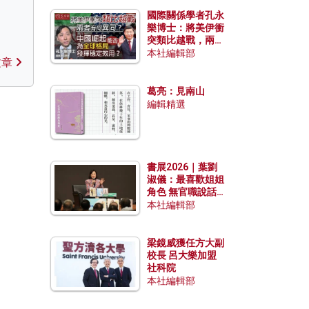
國際關係學者孔永
樂博士：將美伊衝
突類比越戰，兩者
有何異同？中國崛
本社編輯部
文章
起能否為全球格局
發揮穩定效用？
葛亮：見南山
編輯精選
書展2026｜葉劉
淑儀：最喜歡姐姐
角色 無官職說話
包袱少
本社編輯部
梁鏡威獲任方大副
校長 呂大樂加盟
社科院
本社編輯部