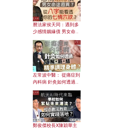
曆法家侯天同：遇到多
少感情姻緣債 男女命途
迥異？ 從八字能看透你
的七情六欲？
左常波中醫： 從痛症到
內科病 針灸如何透過解
筋結 精準調理身體？
鄭俊傑校長X陳穎華主