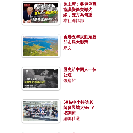
兔主席：美伊停戰
協議變衝突導火
線，雙方為何重啟
戰爭？伊朗一早洞
本社編輯部
悉特朗普虛張聲
勢？
香港五年規劃須提
前布局大鵬灣
來文
歷史給中國人一個
公道
張建雄
60名中小特幼老
師參與城大GenAI
培訓班
編輯精選