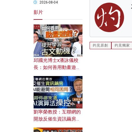
2026-08-04
影片
灼見原創
灼見獨家
邱國光博士x潘詠儀校
長：如何善用動畫遊戲
提升學習古文動機？
劉寧榮教授：互聯網的
開放反催生資訊繭房，
AI能避開相同困局？如