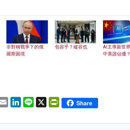
非對稱戰爭下的俄
包容乎？縱容也
AI主導新世界
羅斯困境
中美誰佔優
pp
eChat
Email
LinkedIn
Line
X
PrintFriendly
Share