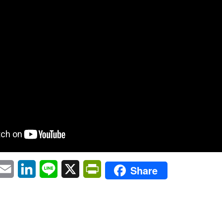
pp
eChat
Email
LinkedIn
Line
X
PrintFriendly
Share