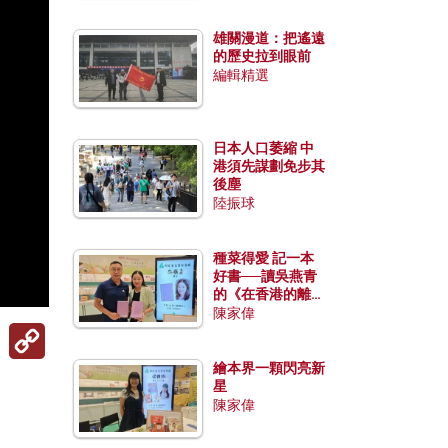
雄關漫道：把遙遠
的歷史拉到眼前
編輯精選
日本人口萎縮 中
港須先謀劃免步其
後塵
陸振球
種菜得愛 記一本
好書──讀吳燕青
的《在香港的離島
種菜》
陳家偉
Copy
Link
繪本界一顆閃亮新
星
陳家偉