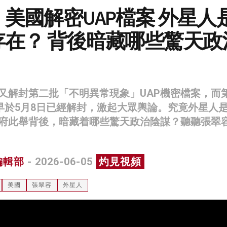
美國解密UAP檔案 外星人
存在？ 背後暗藏哪些驚天政
又解封第二批「不明異常現象」UAP機密檔案，而
則早於5月8日已經解封，激起大眾輿論。究竟外星人
府此舉背後，暗藏着哪些驚天政治陰謀？聽聽張翠
編輯部
- 2026-06-05
灼見視頻
美國
張翠容
外星人