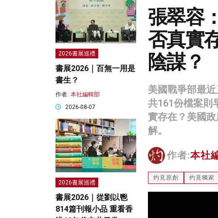
張翠容：
否真實
陰謀？
2026書展巡禮
書展2026｜百無一用是
書生？
美國戰爭部最近
作者:
本社編輯部
共161份檔案
2026-08-07
實存在？美國政
解。
作者:
本社
灼見原創
灼見獨家
2026書展巡禮
書展2026｜從劉以鬯
814篇刊報小品 重看香