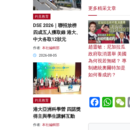
更多精采文章
灼見教育
DSE 2026｜聯招放榜
四成五人獲取錄 港大、
中大各取12狀元
趙靈敏：尼加拉瓜
作者:
本社編輯部
政府取消選舉 美國
2026-08-05
為何視若無睹？ 專
制總統奧爾特加是
如何養成的？
Facebook
WhatsA
W
灼見教育
港大亞洲科學營 四諾獎
得主與學生講解互動
作者:
本社編輯部