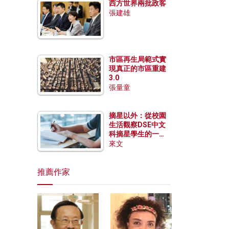
西方世界兩批政客
張建雄
市區再生局範式實
現真正的市區重建
3.0
張量童
摘星以外：從校園
生活觀察DSE中文
科摘星學生的一點
特質
來文
推薦作家