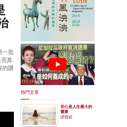
是
治
第一批
是否真
容的講
熱門文章
安心是人生最大的
寶庫
譚寶碩