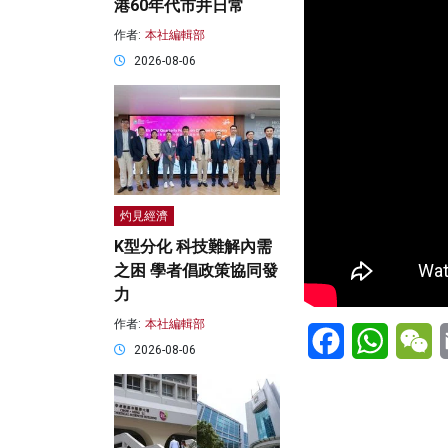
港60年代市井日常
作者:
本社編輯部
2026-08-06
灼見經濟
K型分化 科技難解內需
之困 學者倡政策協同發
力
作者:
本社編輯部
Facebook
WhatsA
W
2026-08-06