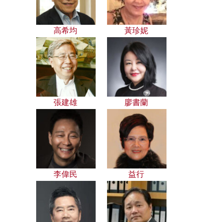
高希均
黃珍妮
張建雄
廖書蘭
李偉民
益行