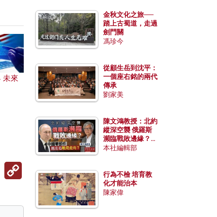
金秋文化之旅──
踏上古蜀道，走過
劍門關
馮珍今
從顧生岳到沈平：
一個座右銘的兩代
 未來
傳承
？
劉家美
陳文鴻教授：北約
縱深空襲 俄羅斯
瀕臨戰敗邊緣？中
國零部件能左右戰
本社編輯部
局走向？
Copy
Link
行為不檢 培育教
化才能治本
陳家偉