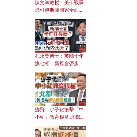
陳文鴻教授：美伊戰爭
恐引伊斯蘭國家全面反
撲？ 俄羅斯欲聯合伊朗
對付北約美國？
孔永樂博士：英國十年
換七相，新揆會否步前
任後塵？脫歐後英國經
濟為何仍然低迷？
鄧飛：少子化衝擊「中
小幼」教育根基 北都如
何成為解決問題關鍵？