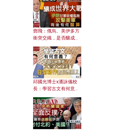
何避免遭AI演算法操
控？
鄧飛：俄烏、美伊多方
衝突交織，是否釀成世
界大戰？ 伊朗甘冒政權
風險攻擊美軍，背後有
何盤算？
邱國光博士x潘詠儀校
長：學習古文有何意
義？ 粵語怎樣傳承文言
文之美？ 日常寫作如何
應用？